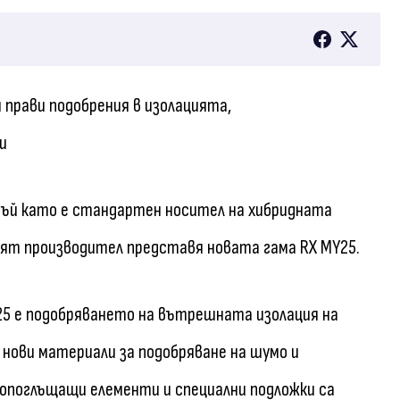
 прави подобрения в изолацията,
и
 тъй като е стандартен носител на хибридната
кият производител представя новата гама RX MY25.
25 е подобряването на вътрешната изолация на
 нови материали за подобряване на шумо и
опоглъщащи елементи и специални подложки са