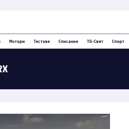
и
Мотори
Тестове
Списание
TG-Свят
Спорт
RX