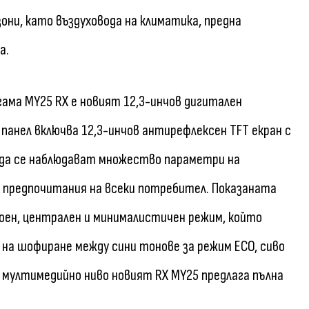
они, като въздуховода на климатика, предна
а.
ама MY25 RX е новият 12,3-инчов дигитален
и панел включва 12,3-инчов антирефлексен TFT екран с
 да се наблюдават множество параметри на
 предпочитания на всеки потребител. Показаната
воен, централен и минималистичен режим, който
 на шофиране между сини тонове за режим ECO, сиво
а мултимедийно ниво новият RX MY25 предлага пълна