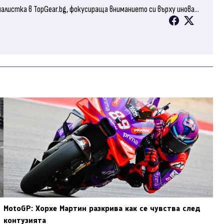
листка в TopGear.bg, фокусираща вниманието си върху инова...
MotoGP: Хорхе Мартин разкрива как се чувства след
контузията