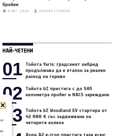
бройки
8 АВГ. 2026
НИКОЛА СТОЯНОВ
НАЙ-ЧЕТЕНИ
01
Тойота Yaris: градският хибрид
продължава да е еталон за реален
разход на гориво
02
Тойота bZ пристига с до 505
километра пробег и NACS зареждане
03
Тойота bZ Woodland EV стартира от
42 000 € със задвижване на
ки
четирите колела
а
не
Ауди A2 e-tron пристига тази есен: