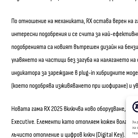
По отношение на механиката, RX остава верен на г
интересни подобрения и се счита за най-ефективни
подобренията са новият вътрешен дизайн на бенз
улавянето на частици без загуба на налягането на
индикатора за зареждане в plug-in хибридните мод
(което подобрява изживяването при шофиране) и уве
Новата гама RX 2025 включва ново оборудване, в д
Executive. Елементи като отопляем кожен волан, о
За 
за 
лъчисто отопление и цифров ключ (Digital Key). Н
тез