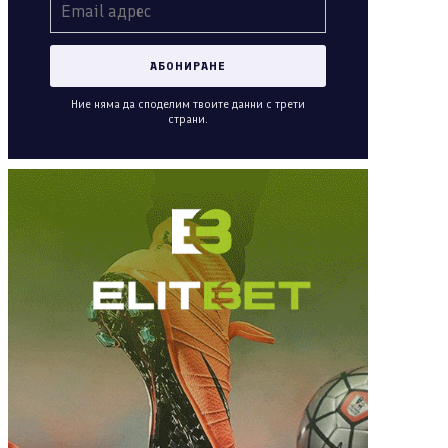
Ние няма да споделим твоите данни с трети
страни.