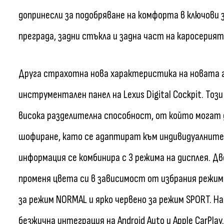
допринесли за подобряване на комфорта в ключови з
преграда, задни стъкла и задна част на каросерият
Друга страхотна нова характеристика на новата г
инструментален панел на Lexus Digital Cockpit. Тоз
висока разделителна способност, от който могат
шофиране, като се адаптират към индивидуалните
информация се комбинира с 3 режима на дисплея. Д
променя цвета си в зависимост от избрания режим
за режим NORMAL и ярко червено за режим SPORT. Н
безжична интеграция на Android Auto и Apple CarPlay.