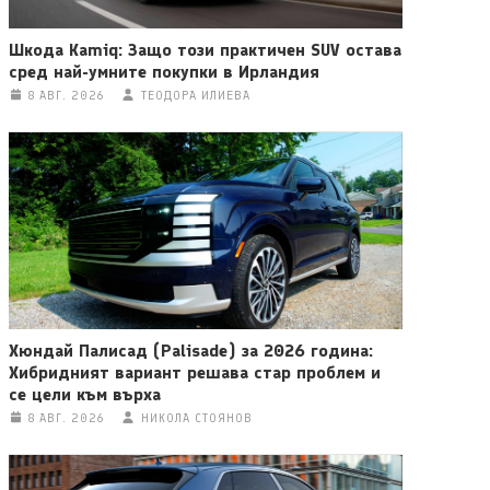
Шкода Kamiq: Защо този практичен SUV остава
сред най-умните покупки в Ирландия
8 АВГ. 2026
ТЕОДОРА ИЛИЕВА
Хюндай Палисад (Palisade) за 2026 година:
Хибридният вариант решава стар проблем и
се цели към върха
8 АВГ. 2026
НИКОЛА СТОЯНОВ