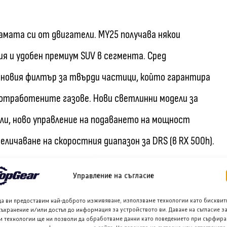
амата си от двигатели. MY25 получава някои
я и удобен премиум SUV в сегмента. Сред
иновия филтър за твърди частици, който гарантира
 отработените газове. Нови светлинни модели за
ели, ново управление на подаването на мощност
личаване на скоростния диапазон за DRS (в RX 500h).
Управление на съгласие
опълнение към изключителното оборудване на
топляеми и вентилирани задни седалки, система за
да ви предоставим най-доброто изживяване, използваме технологии като бисквит
съхранение и/или достъп до информация за устройството ви. Даване на съгласие з
овата лъчиста отоплителна система е интегрирана в
и технологии ще ни позволи да обработваме данни като поведението при сърфира