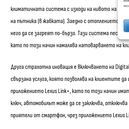
или
мож
климатичната система с изходи на нивото на колен
на пътника (в жабката). Заедно с отоплението на с
него да се загреят по-бързо. Тази система пести 
като по този начин намалява натоварването на к
Друга страхотна иновация е включването на Digita
свързана услуга, която позволява на клиентите да 
приложението Lexus Link+, като по този начин има
ключ, автомобилът може да се заключва, отключва 
приятели от смартфон, чрез приложението Lexus Li