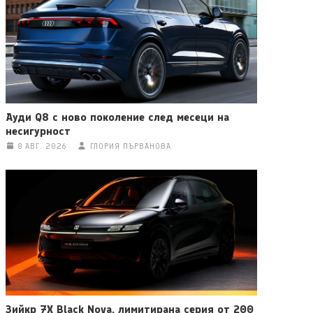
Ауди Q8 с ново поколение след месеци на
несигурност
8 АВГ. 2026
ГЛОРИЯ ПЪРВАНОВА
Зийкр 7X Black Nova, лимитирана серия от 200