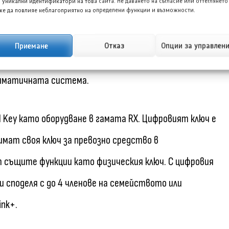
 уникални идентификатори на това сайта. Не даването на съгласие или оттеглянето
е да повлияе неблагоприятно на определени функции и възможности.
ете на водача (под кормилната колона) и коленете
едалката и волана позволява на водача и пътника до
Приемане
Отказ
Опции за управлен
енергия, тъй като загрява само необходимите зони,
лиматичната система.
l Key като оборудване в гамата RX. Цифровият ключ е
имат своя ключ за превозно средство в
т същите функции като физическия ключ. С цифровия
и споделя с до 4 членове на семейството или
nk+.