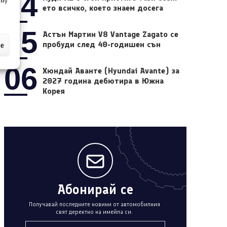
04
 му
ето всичко, което знаем досега
05
Астън Мартин V8 Vantage Zagato се
пробуди след 40-годишен сън
ие
06
Хюндай Аванте (Hyundai Avante) за
2027 година дебютира в Южна
Корея
Абонирай се
Получавай последните новини от автомобилния
свят деректно на имейла си.