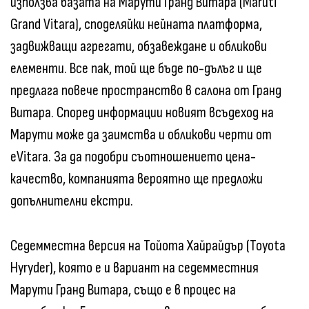
използва базата на Марути Гранд Витара (Maruti
Grand Vitara), споделяйки нейната платформа,
задвижващи агрегати, обзавеждане и обликови
елементи. Все пак, той ще бъде по-дълъг и ще
предлага повече пространство в салона от Гранд
Витара. Според информации новият всъдеход на
Марути може да заимства и обликови черти от
eVitara. За да подобри съотношението цена-
качество, компанията вероятно ще предложи
допълнителни екстри.
Седемместна версия на Тойота Хайрайдър (Toyota
Hyryder), която е и вариант на седемместния
Марути Гранд Витара, също е в процес на