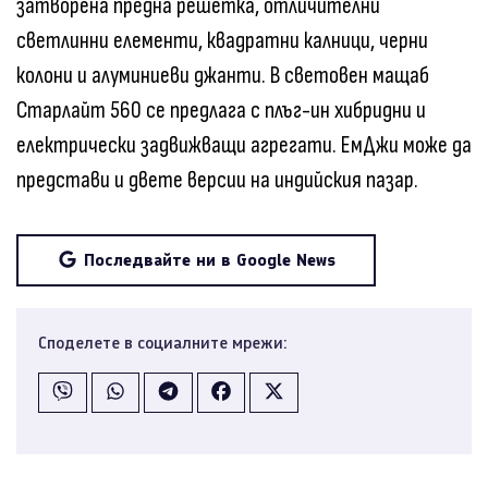
затворена предна решетка, отличителни
светлинни елементи, квадратни калници, черни
колони и алуминиеви джанти. В световен мащаб
Старлайт 560 се предлага с плъг-ин хибридни и
електрически задвижващи агрегати. ЕмДжи може да
представи и двете версии на индийския пазар.
Последвайте ни в Google News
Споделете в социалните мрежи: