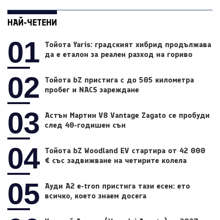
НАЙ-ЧЕТЕНИ
01
Тойота Yaris: градският хибрид продължава
да е еталон за реален разход на гориво
02
Тойота bZ пристига с до 505 километра
пробег и NACS зареждане
03
Астън Мартин V8 Vantage Zagato се пробуди
след 40-годишен сън
04
Тойота bZ Woodland EV стартира от 42 000
€ със задвижване на четирите колела
05
Ауди A2 e-tron пристига тази есен: ето
всичко, което знаем досега