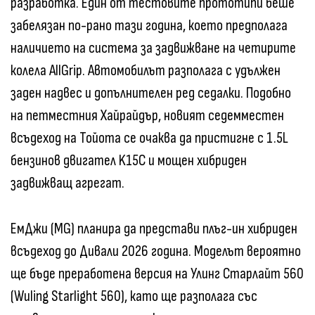
разработка. Един от тестовите прототипи беше
забелязан по-рано тази година, което предполага
наличието на система за задвижване на четирите
колела AllGrip. Автомобилът разполага с удължен
заден надвес и допълнителен ред седалки. Подобно
на петместния Хайрайдър, новият седемместен
всъдеход на Тойота се очаква да пристигне с 1.5L
бензинов двигател K15C и мощен хибриден
задвижващ агрегат.
ЕмДжи (MG) планира да представи плъг-ин хибриден
всъдеход до Дивали 2026 година. Моделът вероятно
ще бъде преработена версия на Улинг Старлайт 560
(Wuling Starlight 560), като ще разполага със