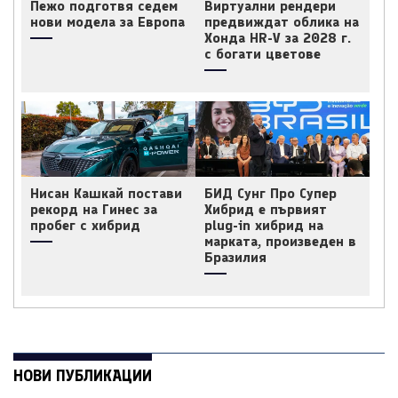
Пежо подготвя седем
Виртуални рендери
нови модела за Европа
предвиждат облика на
Хонда HR-V за 2028 г.
с богати цветове
Нисан Кашкай постави
БИД Сунг Про Супер
рекорд на Гинес за
Хибрид е първият
пробег с хибрид
plug-in хибрид на
марката, произведен в
Бразилия
НОВИ ПУБЛИКАЦИИ