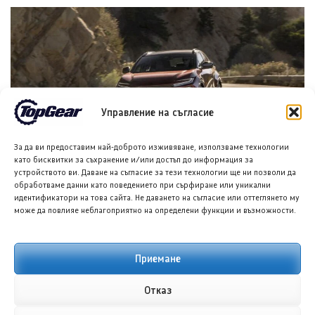
Управление на съгласие
Тойота C-HR EV 2027: Цени от 34 484 евро
За да ви предоставим най-доброто изживяване, използваме технологии
като бисквитки за съхранение и/или достъп до информация за
6 АВГ. 2026
ГЛОРИЯ ПЪРВАНОВА
устройството ви. Даване на съгласие за тези технологии ще ни позволи да
обработваме данни като поведението при сърфиране или уникални
идентификатори на това сайта. Не даването на съгласие или оттеглянето му
може да повлияе неблагоприятно на определени функции и възможности.
Приемане
Отказ