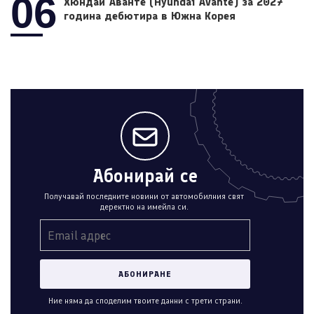
06
Хюндай Аванте (Hyundai Avante) за 2027
година дебютира в Южна Корея
Абонирай се
Получавай последните новини от автомобилния свят
деректно на имейла си.
Ние няма да споделим твоите данни с трети страни.