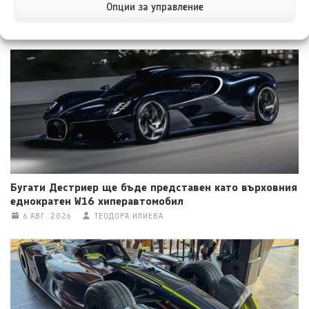
Опции за управление
Ауди RS5 Avant получи плъгин хибридно задвижване
6 АВГ. 2026
ТЕОДОРА ИЛИЕВА
Бугати Дестриер ще бъде представен като върховния
еднократен W16 хиперавтомобил
6 АВГ. 2026
ТЕОДОРА ИЛИЕВА