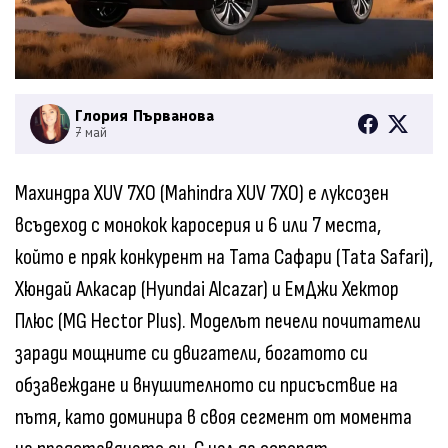
Глория Първанова
7 май
Махиндра XUV 7XO (Mahindra XUV 7XO) е луксозен
всъдеход с монокок каросерия и 6 или 7 места,
който е пряк конкурент на Тата Сафари (Tata Safari),
Хюндай Алкасар (Hyundai Alcazar) и ЕмДжи Хектор
Плюс (MG Hector Plus). Моделът печели почитатели
заради мощните си двигатели, богатото си
обзавеждане и внушителното си присъствие на
пътя, като доминира в своя сегмент от момента