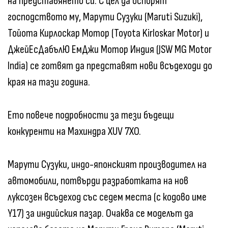
на представянето си. С цел да оспорят
господството му, Марути Сузуки (Maruti Suzuki),
Тойота Кирлоскар Мотор (Toyota Kirloskar Motor) и
ДжейЕсДабълЮ ЕмДжи Мотор Индия (JSW MG Motor
India) се готвят да представят нови всъдеходи до
края на тази година.
Ето повече подробности за тези бъдещи
конкуренти на Махиндра XUV 7XO.
Марути Сузуки, индо-японският производител на
автомобили, потвърди разработката на нов
луксозен всъдеход със седем места (с кодово име
Y17) за индийския пазар. Очаква се моделът да