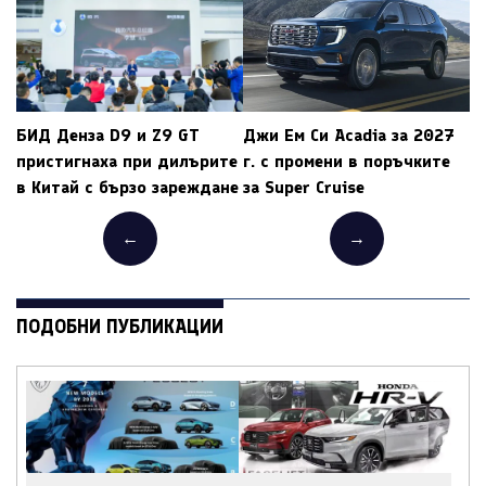
БИД Денза D9 и Z9 GT
Джи Ем Си Acadia за 2027
пристигнаха при дилърите
г. с промени в поръчките
в Китай с бързо зареждане
за Super Cruise
←
→
ПОДОБНИ ПУБЛИКАЦИИ