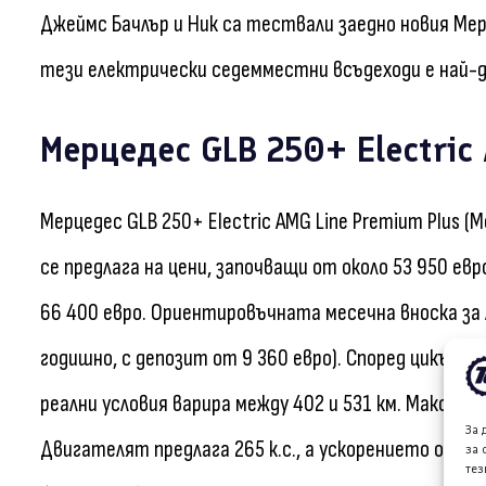
Джеймс Бачлър и Ник са тествали заедно новия Мерц
тези електрически седемместни всъдеходи е най-д
Мерцедес GLB 250+ Electric
Мерцедес GLB 250+ Electric AMG Line Premium Plus (M
се предлага на цени, започващи от около 53 950 е
66 400 евро. Ориентировъчната месечна вноска за ли
годишно, с депозит от 9 360 евро). Според цикъла 
реални условия варира между 402 и 531 км. Максим
За 
Двигателят предлага 265 к.с., а ускорението от 0 
за 
тез