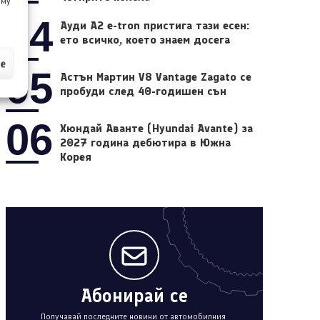
 му
04
Ауди A2 e-tron пристига тази есен:
ето всичко, което знаем досега
ие
05
Астън Мартин V8 Vantage Zagato се
пробуди след 40-годишен сън
06
Хюндай Аванте (Hyundai Avante) за
2027 година дебютира в Южна
Корея
Абонирай се
Получавай последните новини от автомобилния