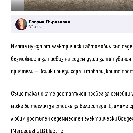
Глория Първанова
30 юни
Имате нужда от електрически автомобил със седе
възможност за превоз на седем души за пътувания с
приятели – всички онези хора и товари, които пос
Също така искате достатъчен пробег за семейни уи
може би теглич за стойка за велосипеди. Е, имаме
любим достъпен седемместен електрически всъдехо
(Mercedes) GLB Electric.