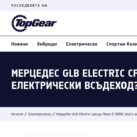
Skip
ПОСЛЕДВАЙТЕ НИ:
to
content
(Press
Enter)
Новини
Хибриди
Електрически
Спортни Кол
МЕРЦЕДЕС GLB ELECTRIC 
ЕЛЕКТРИЧЕСКИ ВСЪДЕХОД
/
/
Начало
Електрически
Мерцедес GLB Electric срещу Пежо E-5008: Кой е