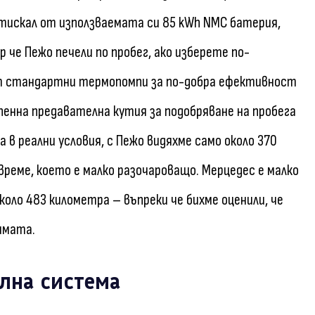
тискал от използваемата си 85 kWh NMC батерия,
 че Пежо печели по пробег, ако изберете по-
ат стандартни термопомпи за по-добра ефективност
епенна предавателна кутия за подобряване на пробега
 в реални условия, с Пежо видяхме само около 370
време, което е малко разочароващо. Мерцедес е малко
коло 483 километра – въпреки че бихме оценили, че
имата.
лна система