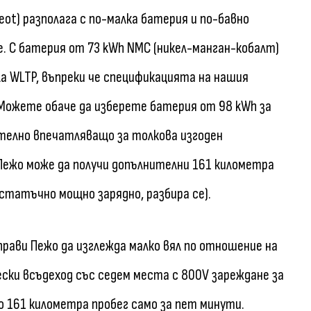
eot) разполага с по-малка батерия и по-бавно
е. С батерия от 73 kWh NMC (никел-манган-кобалт)
а WLTP, въпреки че спецификацията на нашия
Можете обаче да изберете батерия от 98 kWh за
ително впечатляващо за толкова изгоден
 Пежо може да получи допълнителни 161 километра
остатъчно мощно зарядно, разбира се).
й прави Пежо да изглежда малко вял по отношение на
ски всъдеход със седем места с 800V зареждане за
ло 161 километра пробег само за пет минути.