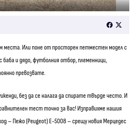
м места. Или поне от просторен петместен модел с
 баба и дядо, футболния отбор, племенници,
тоянно превозвате.
кенди, без да се налага да спирате твърде често. И
 сравнителен тест точно за вас! Изправихме нашия
д – Пежо (Peugeot) E-5008 – срещу новия Мерцедес