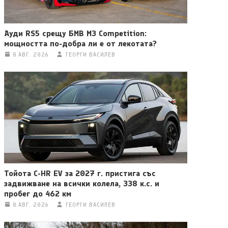
Ауди RS5 срещу БМВ M3 Competition:
мощността по-добра ли е от лекотата?
8 АВГ. 2026
ГЕОРГИ ВАСИЛЕВ
Тойота C-HR EV за 2027 г. пристига със
задвижване на всички колела, 338 к.с. и
пробег до 462 км
8 АВГ. 2026
ГЕОРГИ ВАСИЛЕВ