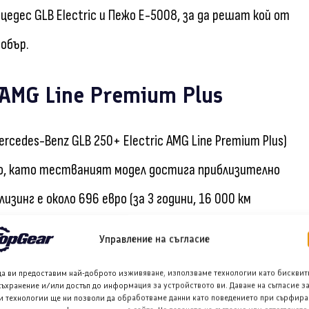
едес GLB Electric и Пежо E-5008, за да решат кой от
обър.
 AMG Line Premium Plus
ercedes-Benz GLB 250+ Electric AMG Line Premium Plus)
вро, като тестваният модел достига приблизително
зинг е около 696 евро (за 3 години, 16 000 км
WLTP, пробегът на тестовия автомобил е 578 км, а в
Управление на съгласие
алната мощност на зареждане достига 320 кВт.
да ви предоставим най-доброто изживяване, използваме технологии като бисквит
до 100 км/ч отнема 7.4 секунди. Капацитетът на
съхранение и/или достъп до информация за устройството ви. Даване на съгласие з
и технологии ще ни позволи да обработваме данни като поведението при сърфира