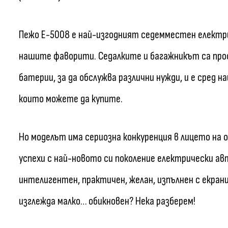
Пежо E-5008 е най-изгодният седемместен електрич
нашите фаворити. Седалките и багажникът са прост
батерии, за да обслужва различни нужди, и е сред
които можете да купите.
Но моделът има сериозна конкуренция в лицето на о
успехи с най-новото си поколение електрически авт
интелигентен, практичен, желан, изпълнен с екрани
изглежда малко… обикновен? Нека разберем!