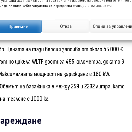
 уникални идентификатори на това сайта. Не даването на съгласие или оттеглянето
и преден багажник от 127 литра. Максималният
е да повлияе неблагоприятно на определени функции и възможности.
Приемане
Отказ
Опции за управлен
-5008 GT) с батерия от 73 kWh и 210 к.с. предлага
. Цената на тази версия започва от около 45 000 €,
гът по цикъла WLTP достига 495 километра, докато в
 Максималната мощност на зареждане е 160 kW.
 Обемът на багажника е между 259 и 2232 литра, като
а теглене е 1000 кг.
зареждане