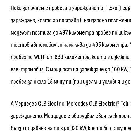
Нека започнем с пробега и зареждането. Пежо (Peug
зареждане, което го поставя в неизгодно положени
моделът постига до 497 километра пробег по цикъл
тестов автомобил го намалява до 495 километра. 
пробег по WLTP от 663 километра, което е изключ
електромобил. С мощност на зареждане до 160 kW,
пробег за около 15 минути (при идеални условия и д
А Мерцедес GLB Electric (Mercedes GLB Electric)? То
зареждането. Мерцедес е оборудвал своя електриче
бързо подаване на ток до 320 kW, което би осигури