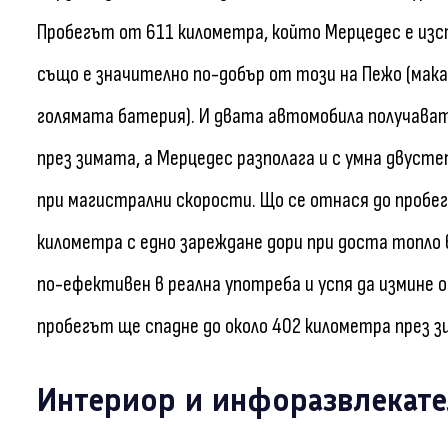
Пробегът от 611 километра, който Мерцедес е изс
също е значително по-добър от този на Пежо (макар
голямата батерия). И двата автомобила получав
през зимата, а Мерцедес разполага и с умна двуст
при магистрални скорости. Що се отнася до пробега
километра с едно зареждане дори при доста топло 
по-ефективен в реална употреба и успя да измине о
пробегът ще спадне до около 402 километра през з
Интериор и инфоразвлекате