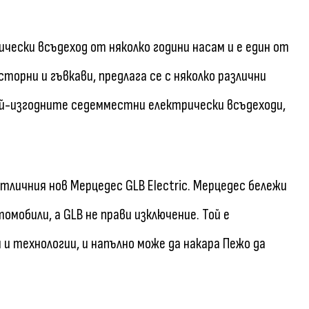
ески всъдеход от няколко години насам и е един от
орни и гъвкави, предлага се с няколко различни
 най-изгодните седемместни електрически всъдеходи,
тличния нов Мерцедес GLB Electric. Мерцедес бележи
омобили, а GLB не прави изключение. Той е
 и технологии, и напълно може да накара Пежо да