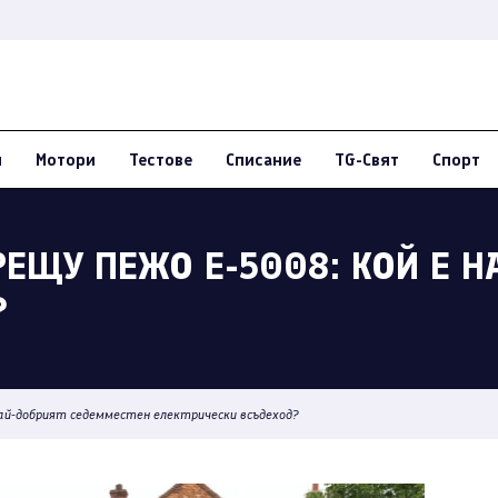
и
Мотори
Тестове
Списание
TG-Свят
Спорт
СРЕЩУ ПЕЖО E-5008: КОЙ Е 
?
 най-добрият седемместен електрически всъдеход?