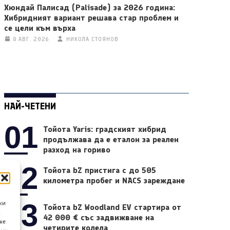
Хюндай Палисад (Palisade) за 2026 година:
Хибридният вариант решава стар проблем и
се цели към върха
8 АВГ. 2026
НИКОЛА СТОЯНОВ
НАЙ-ЧЕТЕНИ
01
Тойота Yaris: градският хибрид
продължава да е еталон за реален
разход на гориво
02
Тойота bZ пристига с до 505
километра пробег и NACS зареждане
03
ки
Тойота bZ Woodland EV стартира от
а
42 000 € със задвижване на
не
четирите колела