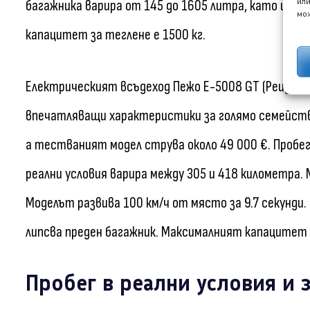
или
багажника варира от 145 до 1605 литра, като има 
мож
капацитет за теглене е 1500 кг.
Електрическият всъдеход Пежо E-5008 GT (Peugeot E
впечатляващи характеристики за голямо семейство
а тестваният модел струва около 49 000 €. Пробе
реални условия варира между 305 и 418 километра.
Моделът развива 100 км/ч от място за 9.7 секунди.
липсва преден багажник. Максималният капацитет н
Пробег в реални условия и 