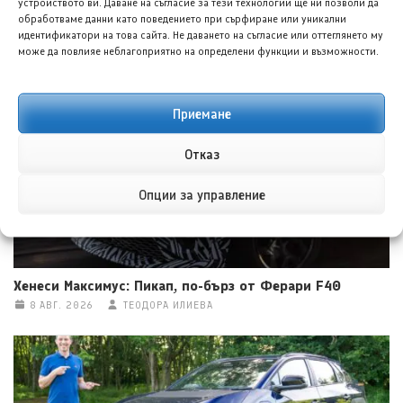
устройството ви. Даване на съгласие за тези технологии ще ни позволи да
обработваме данни като поведението при сърфиране или уникални
идентификатори на това сайта. Не даването на съгласие или оттеглянето му
може да повлияе неблагоприятно на определени функции и възможности.
Тойота Hilux: По-добра ли е от всякога?
8 АВГ. 2026
НИКОЛА СТОЯНОВ
Приемане
Отказ
Опции за управление
Хенеси Максимус: Пикап, по-бърз от Ферари F40
8 АВГ. 2026
ТЕОДОРА ИЛИЕВА