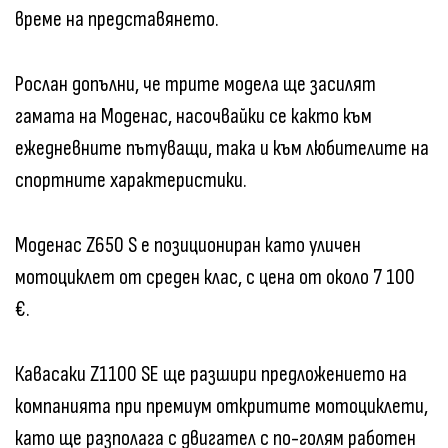
време на представянето.
Рослан допълни, че трите модела ще засилят
гамата на Моденас, насочвайки се както към
ежедневните пътуващи, така и към любителите на
спортните характеристики.
Моденас Z650 S е позициониран като уличен
мотоциклет от среден клас, с цена от около 7 100
€.
Кавасаки Z1100 SE ще разшири предложението на
компанията при премиум откритите мотоциклети,
като ще разполага с двигател с по-голям работен