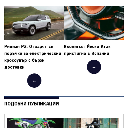
Ривиан Р2: Отварят се
Кьонигсег Йеско Атак
поръчки за електрическия
пристигна в Испания
кросоувър с бързи
→
доставки
←
ПОДОБНИ ПУБЛИКАЦИИ