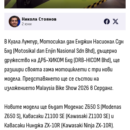
Никола Стоянов
2 юни
В Куала Лумпур, Мотосикал дан Енджин Насионал Сдн
Бхд (Motosikal dan Enjin Nasional Sdn Bhd), дъщерно
дружество на ДРБ-ХИКОМ Бхд (DRB-HICOM Bhd), ще
разшири своята гама мотоциклети с три нови
модела. Представянето ще се състои на
изложението Malaysia Bike Show 2026 в Серданг.
Новите модели ще бъдат Моденас Z650 S (Modenas
Z650 S), Кавасаки Z1100 SE (Kawasaki Z1100 SE) и
Кавасаки Нинджа ZX-10R (Kawasaki Ninja ZX-10R).