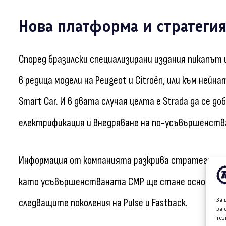
Нова платформа и стратегия 
Според бразилски специализирани издания пикапът
в редица модели на Peugeot и Citroën, или към нейна
Smart Car. И в двата случая целта е Strada да се д
електрификация и внедряване на по-усъвършенства
Информация от компанията разкрива стратегия за
като усъвършенстваната CMP ще стане основа за 
За 
следващите поколения на Pulse и Fastback.
за 
тез