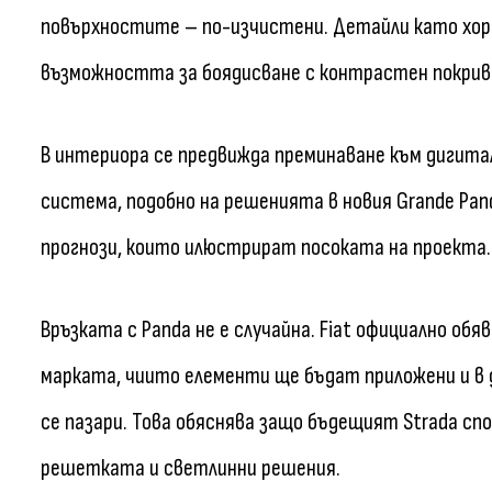
повърхностите – по-изчистени. Детайли като хор
възможността за боядисване с контрастен покрив
В интериора се предвижда преминаване към дигита
система, подобно на решенията в новия Grande Pand
прогнози, които илюстрират посоката на проекта.
Връзката с Panda не е случайна. Fiat официално обя
марката, чиито елементи ще бъдат приложени и в 
се пазари. Това обяснява защо бъдещият Strada сп
решетката и светлинни решения.