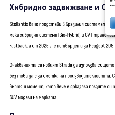
или
Хибридно задвижване и CVT
мож
Stellantis вече представи в Бразилия системата T2
мека хибридна система (Bio-Hybrid) и CVT трансмиси
Fastback, а от 2025 г. е потвърден и за Peugeot 20
Очакванията са новият Strada да използва същот
без това да е за сметка на производителността. Си
въртящ момент, като вече е доказала ползите си 
SUV модели на марката.