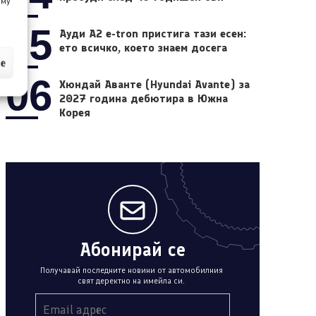
 му
05
Ауди A2 e-tron пристига тази есен:
ето всичко, което знаем досега
ие
06
Хюндай Аванте (Hyundai Avante) за
2027 година дебютира в Южна
Корея
Абонирай се
Получавай последните новини от автомобилния
свят деректно на имейла си.