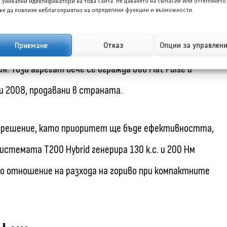
 уникални идентификатори на това сайта. Не даването на съгласие или оттеглянето
 трансмисия
е да повлияе неблагоприятно на определени функции и възможности.
Приемане
Отказ
Опции за управлен
00 Hybrid. Тя съчетава 1.0-литров турбо двигател с
я. Този агрегат вече се вгражда във Fiat Pulse и
8 и 2008, продавани в страната.
о решение, като приоритет ще бъде ефективността,
стемата T200 Hybrid генерира 130 к.с. и 200 Нм
по отношение на разхода на гориво при компактните