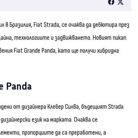
в Бразилия, Fiat Strada, се очаква да дебютира през
дизайна, технологиите и задвижването. Новият пикап
ения Fiat Grande Panda, като ще получи хибридна
e Panda
дени от дизайнера Клебер Силва, бъдещият Strada
дизайнерски език на марката. Очаква се
лементи, пропорциите да са преработени, а