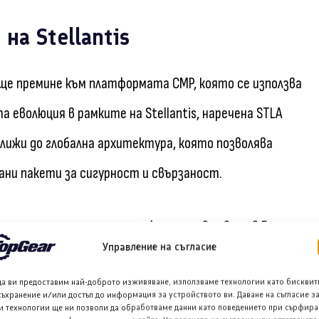
на Stellantis
 ще премине към платформата CMP, която се използва
та еволюция в рамките на Stellantis, наречена STLA
оближи до глобална архитектура, която позволява
ни пакети за сигурност и свързаност.
 стандартизация на платформите в завода в Бетим,
Управление на съгласие
местните компактни модели като новото Argo и
да ви предоставим най-доброто изживяване, използваме технологии като бисквит
съхранение и/или достъп до информация за устройството ви. Даване на съгласие з
и технологии ще ни позволи да обработваме данни като поведението при сърфира