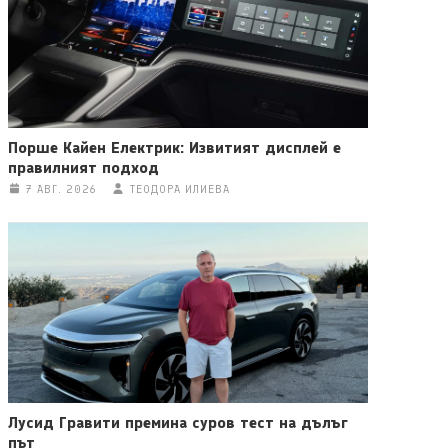
Порше Кайен Електрик: Извитият дисплей е
правилният подход
7 АВГ. 2026
ТЕОДОРА ИЛИЕВА
Лусид Гравити премина суров тест на дълъг
път