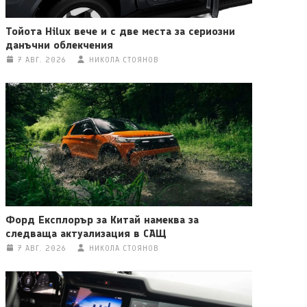
Тойота Hilux вече и с две места за сериозни
данъчни облекчения
7 АВГ. 2026
НИКОЛА СТОЯНОВ
Форд Експлорър за Китай намеква за
следваща актуализация в САЩ
7 АВГ. 2026
НИКОЛА СТОЯНОВ