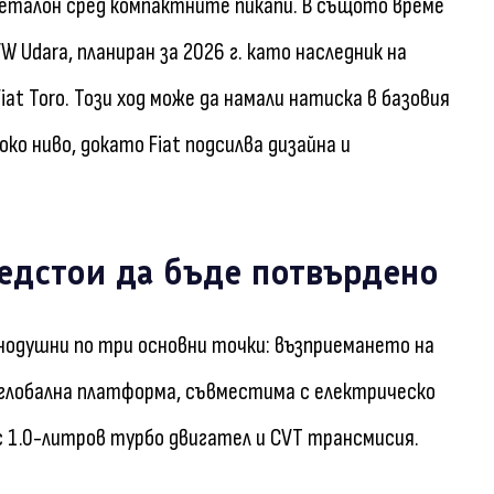
а еталон сред компактните пикапи. В същото време
 Udara, планиран за 2026 г. като наследник на
iat Toro. Този ход може да намали натиска в базовия
о ниво, докато Fiat подсилва дизайна и
редстои да бъде потвърдено
нодушни по три основни точки: възприемането на
м глобална платформа, съвместима с електрическо
с 1.0-литров турбо двигател и CVT трансмисия.