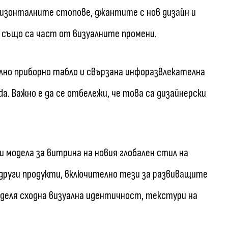
изонталните стопове, джантите с нов дизайн и
 също са част от визуалните промени.
лно приборно табло и свързана инфоразвлекателна
a. Важно е да се отбележи, че това са дизайнерски
ви модела за витрина на новия глобален стил на
други продукти, включително тези за развиващите
оделя сходна визуална идентичност, текстури на