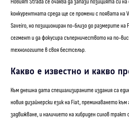
Новият Strada се очаква да запази позицията си н
конкурентната среда ще се промени с появата на VW
Saveiro, но позициониран по-близо до размерите на F
сегмент и да фокусира съперничеството на по-висок
технологиите в своя бестселър.
Какво е известно и какво п
Към днешна дата специализираните издания са еди
новия дизайнерски език на Fiat, преминаването къ
задвижване, и наличието на хибриден силов тракт 