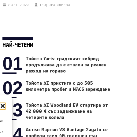
7 АВГ. 2026
ТЕОДОРА ИЛИЕВА
НАЙ-ЧЕТЕНИ
01
Тойота Yaris: градският хибрид
продължава да е еталон за реален
разход на гориво
02
Тойота bZ пристига с до 505
километра пробег и NACS зареждане
03
Тойота bZ Woodland EV стартира от
42 000 € със задвижване на
четирите колела
ки
04
а
Астън Мартин V8 Vantage Zagato се
не
пробуди след 40-годишен сън