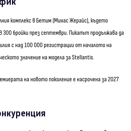
афик
лния комплекс в Бетим (Минас Жерайс), където
8 300 бройки през септември. Пикапът продължава да
зилия с над 100 000 регистрации от началото на
кото значение на модела за Stellantis.
ремиерата на новото поколение е насрочена за 2027
онкуренция