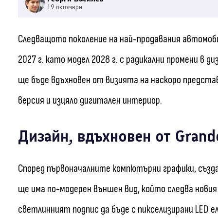
19 октомври
Следващото поколение на най-продавания автомобил 
2027 г. като модел 2028 г. с радикални промени в 
ще бъде вдъхновен от визията на наскоро представ
версия и изцяло дигитален интериор.
Дизайн, вдъхновен от Grand
Според първоначалните компютърни графики, създа
ще има по-модерен външен вид, който следва новия 
светлинният подпис да бъде с пикселизирани LED е