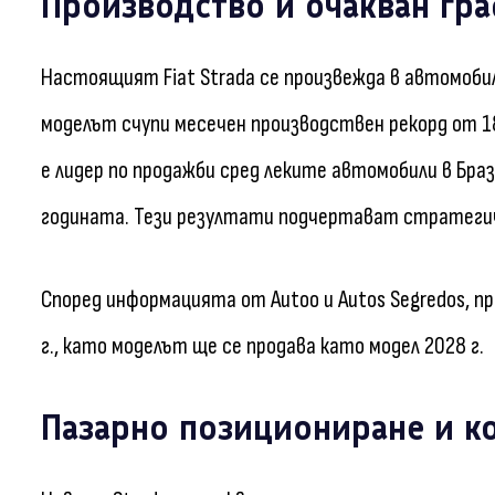
Производство и очакван гр
Настоящият Fiat Strada се произвежда в автомоби
моделът счупи месечен производствен рекорд от 1
е лидер по продажби сред леките автомобили в Бра
годината. Тези резултати подчертават стратегичес
Според информацията от Autoo и Autos Segredos, п
г., като моделът ще се продава като модел 2028 г.
Пазарно позициониране и к