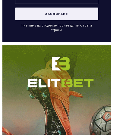
Ние няма да споделим твоите данни с трети
страни.