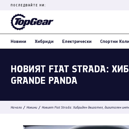
Skip
ПОСЛЕДВАЙТЕ НИ:
to
content
(Press
Enter)
Новини
Хибриди
Електрически
Спортни Кол
НОВИЯТ FIAT STRADA: ХИ
GRANDE PANDA
/
/
Начало
Новини
Новият Fiat Strada: Хибриден двигател, дигитален ин