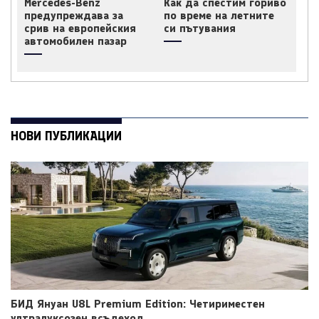
Mercedes-Benz
Как да спестим гориво
предупреждава за
по време на летните
срив на европейския
си пътувания
автомобилен пазар
НОВИ ПУБЛИКАЦИИ
БИД Януан U8L Premium Edition: Четириместен
ултралуксозен всъдеход