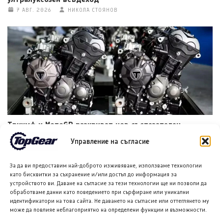
7 АВГ. 2026
НИКОЛА СТОЯНОВ
Триумф и МотоGP разкриват нов състезателен
двигател за Moto2
Управление на съгласие
7 АВГ. 2026
ТЕОДОРА ИЛИЕВА
За да ви предоставим най-доброто изживяване, използваме технологии
като бисквитки за съхранение и/или достъп до информация за
устройството ви. Даване на съгласие за тези технологии ще ни позволи да
обработваме данни като поведението при сърфиране или уникални
идентификатори на това сайта. Не даването на съгласие или оттеглянето му
може да повлияе неблагоприятно на определени функции и възможности.