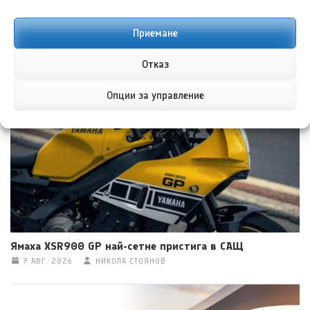
Приемане
Субару Трейлсийкър: Електрическият отговор на
Отказ
въпроса за Аутбек
7 АВГ. 2026
ГЕОРГИ ВАСИЛЕВ
Опции за управление
Ямаха XSR900 GP най-сетне пристига в САЩ
7 АВГ. 2026
НИКОЛА СТОЯНОВ