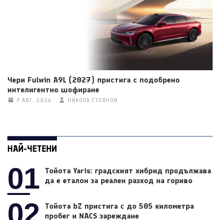
Чери Fulwin A9L (2027) пристига с подобрено
интелигентно шофиране
7 АВГ. 2026
НИКОЛА СТОЯНОВ
НАЙ-ЧЕТЕНИ
01
Тойота Yaris: градският хибрид продължава
да е еталон за реален разход на гориво
02
Тойота bZ пристига с до 505 километра
пробег и NACS зареждане