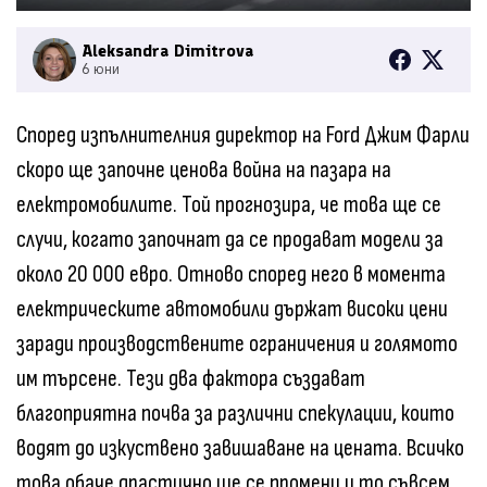
Aleksandra Dimitrova
6 юни
Според изпълнителния директор на Ford Джим Фарли
скоро ще започне ценова война на пазара на
електромобилите. Той прогнозира, че това ще се
случи, когато започнат да се продават модели за
около 20 000 евро. Отново според него в момента
електрическите автомобили държат високи цени
заради производствените ограничения и голямото
им търсене. Тези два фактора създават
благоприятна почва за различни спекулации, които
водят до изкуствено завишаване на цената. Всичко
това обаче драстично ще се промени и то съвсем