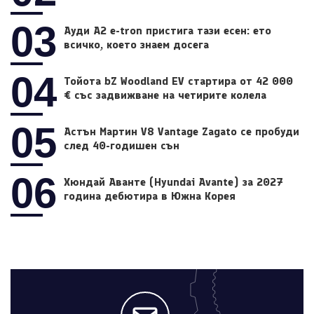
03
Ауди A2 e-tron пристига тази есен: ето
всичко, което знаем досега
04
Тойота bZ Woodland EV стартира от 42 000
€ със задвижване на четирите колела
05
Астън Мартин V8 Vantage Zagato се пробуди
след 40-годишен сън
06
Хюндай Аванте (Hyundai Avante) за 2027
година дебютира в Южна Корея