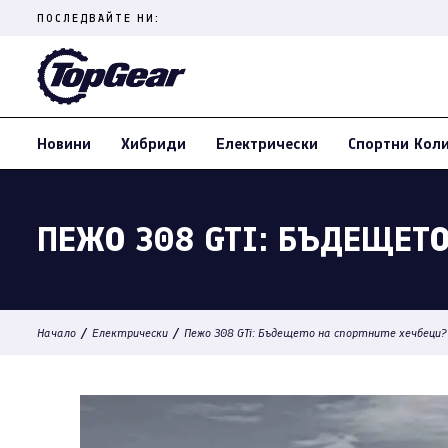
Skip
ПОСЛЕДВАЙТЕ НИ:
to
content
(Press
Enter)
Новини
Хибриди
Електрически
Спортни Кол
ПЕЖО 308 GTI: БЪДЕЩЕТО
/
/
Начало
Електрически
Пежо 308 GTi: Бъдещето на спортните хечбеци?