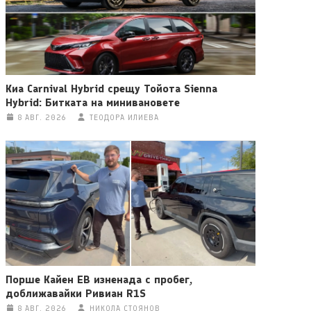
Киа Carnival Hybrid срещу Тойота Sienna
Hybrid: Битката на минивановете
8 АВГ. 2026
ТЕОДОРА ИЛИЕВА
Порше Кайен ЕВ изненада с пробег,
доближавайки Ривиан R1S
8 АВГ. 2026
НИКОЛА СТОЯНОВ