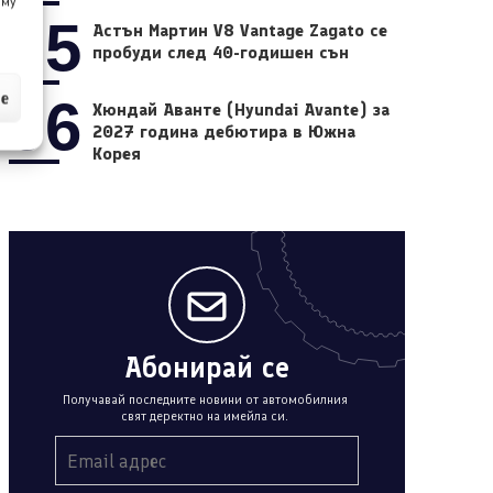
 му
05
Астън Мартин V8 Vantage Zagato се
пробуди след 40-годишен сън
ие
06
Хюндай Аванте (Hyundai Avante) за
2027 година дебютира в Южна
Корея
Абонирай се
Получавай последните новини от автомобилния
свят деректно на имейла си.