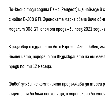
По-късно тази година Пежо (Peugeot) ще навлезе в
с новия E-208 GTi. Френската марка обаче вече об
моделът 308 GTi спря от продажби през 2021 година
В разговор с изданието Auto Express, Ален Фавей, г
вълнението, породено от възраждането на емблемат
преди почти 12 месеца.
Фавей заяви, че компанията продължава да търси 
където тя би била подходяща, и определено би сто