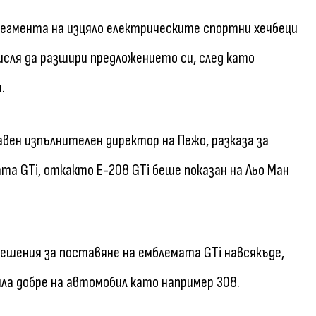
 сегмента на изцяло електрическите спортни хечбеци
мисля да разшири предложението си, след като
.
лавен изпълнителен директор на Пежо, разказа за
а GTi, откакто E-208 GTi беше показан на Льо Ман
решения за поставяне на емблемата GTi навсякъде,
яла добре на автомобил като например 308.