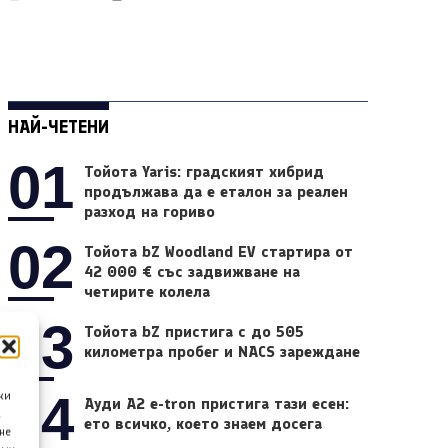
НАЙ-ЧЕТЕНИ
01
Тойота Yaris: градският хибрид
продължава да е еталон за реален
разход на гориво
02
Тойота bZ Woodland EV стартира от
42 000 € със задвижване на
четирите колела
03
Тойота bZ пристига с до 505
километра пробег и NACS зареждане
04
ки
Ауди A2 e-tron пристига тази есен:
а
ето всичко, което знаем досега
не