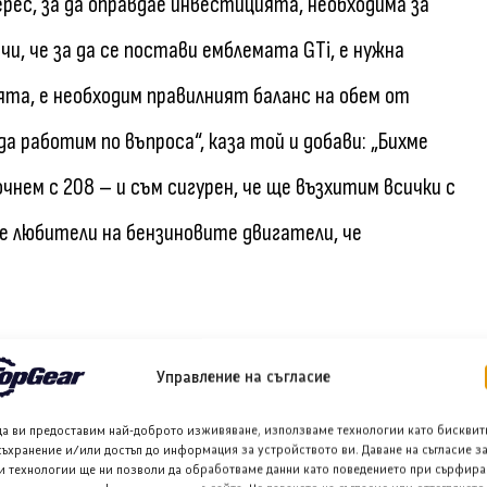
рес, за да оправдае инвестицията, необходима за
и, че за да се постави емблемата GTi, е нужна
ята, е необходим правилният баланс на обем от
а работим по въпроса“, каза той и добави: „Бихме
очнем с 208 – и съм сигурен, че ще възхитим всички с
е любители на бензиновите двигатели, че
ративна подкрепа
Управление на съгласие
аде бъдещ E-308 GTi, като използва монтирания
да ви предоставим най-доброто изживяване, използваме технологии като бисквит
съхранение и/или достъп до информация за устройството ви. Даване на съгласие з
лите 208 и 308 са изградени на различни платформи и
и технологии ще ни позволи да обработваме данни като поведението при сърфира