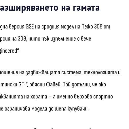
азширяването на гамата
дна версия GSE на сродния модел на Пежо 308 от
версия на 308, нито пък изпълнение с вече
neered“.
тношение на задвижващата система, технологията и
нски GTi“, обясни Фавей. Той допълни, че ако
акванията на хората – а именно върхово спортно
е ограничава модела до шепа купувачи.