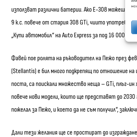
или
мож
използват различни батерии. Ако E-308 можеше да 
9 к.с. повече от стария 308 GTi, чиито употребяв
„Купи автомобил“ на Auto Express за под 16 000 евро
Фавей пое ролята на ръководител на Пежо през фев
(Stellantis) е бил много подкрепящ по отношение на
поста, са поискали множество неща – GTi, плъг-ин х
повече нови модели, които ще представят до 2030 
пожелал за Пежо, и което да не съм получил“, заключ
Дали тези желания ще се простират до изграждане