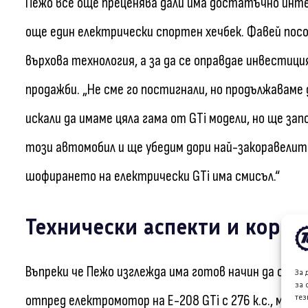
Пежо все още преценява дали има достатъчно инте
още един електрически спортен хечбек. Фавей посоч
върхова технология, а за да се оправдае инвестици
продажби. „Не сме го постигнали, но продължаваме д
искали да имаме цяла гама от GTi модели, но ще зап
този автомобил и ще убедим дори най-закоравелит
шофирането на електрически GTi има смисъл.“
Технически аспекти и корпо
Въпреки че Пежо изглежда има готов начин да създ
За 
за 
отпред електромотор на E-208 GTi с 276 к.с., моде
тез