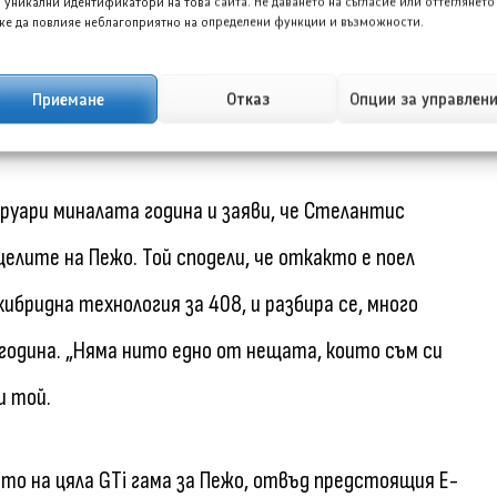
 уникални идентификатори на това сайта. Не даването на съгласие или оттеглянето
е да повлияе неблагоприятно на определени функции и възможности.
използва електромотора на E-208, той пак би имал с
ани екземпляри могат да бъдат намерени в услугата
Приемане
Отказ
Опции за управлен
.
руари миналата година и заяви, че Стелантис
 целите на Пежо. Той сподели, че откакто е поел
ибридна технология за 408, и разбира се, много
година. „Няма нито едно от нещата, които съм си
и той.
то на цяла GTi гама за Пежо, отвъд предстоящия E-