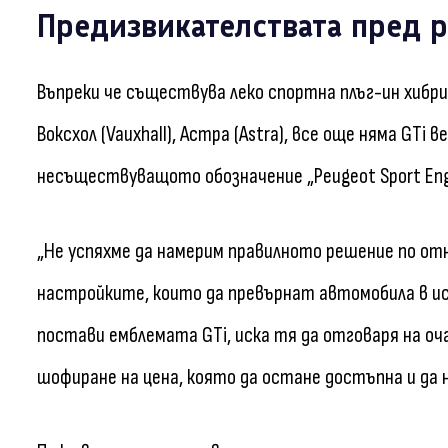
Предизвикателствата пред р
Въпреки че съществува леко спортна плъг-ин хибри
Воксхол (Vauxhall), Астра (Astra), все още няма GTi 
несъществуващото обозначение „Peugeot Sport Engi
„Не успяхме да намерим правилното решение по о
настройките, които да превърнат автомобила в исти
постави емблемата GTi, иска тя да отговаря на оч
шофиране на цена, която да остане достъпна и да н