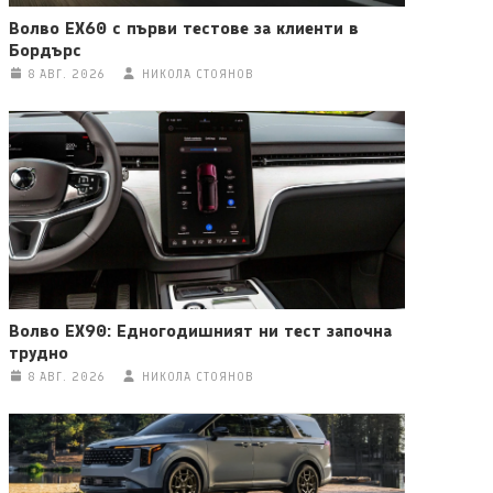
Волво EX60 с първи тестове за клиенти в
Бордърс
8 АВГ. 2026
НИКОЛА СТОЯНОВ
Волво EX90: Едногодишният ни тест започна
трудно
8 АВГ. 2026
НИКОЛА СТОЯНОВ