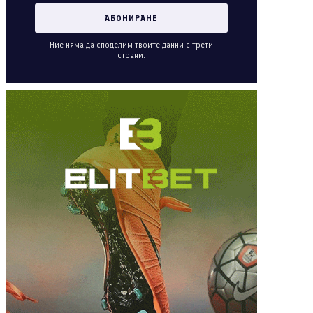
Ние няма да споделим твоите данни с трети
страни.