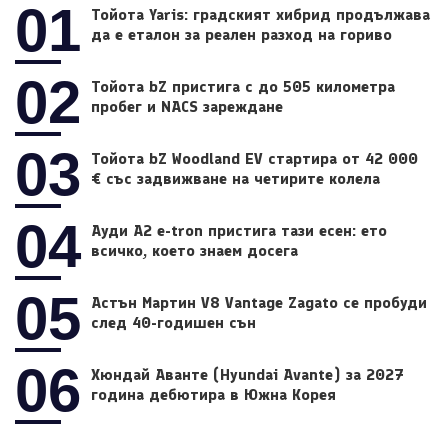
01
Тойота Yaris: градският хибрид продължава
да е еталон за реален разход на гориво
02
Тойота bZ пристига с до 505 километра
пробег и NACS зареждане
03
Тойота bZ Woodland EV стартира от 42 000
€ със задвижване на четирите колела
04
Ауди A2 e-tron пристига тази есен: ето
всичко, което знаем досега
05
Астън Мартин V8 Vantage Zagato се пробуди
след 40-годишен сън
06
Хюндай Аванте (Hyundai Avante) за 2027
година дебютира в Южна Корея