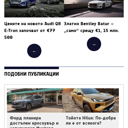
Цените на новото Audi Q8
Златно Bentley Batur –
E-Tron започват от €77
„само“ срещу €1, 15 млн.
500
→
←
ПОДОБНИ ПУБЛИКАЦИИ
Форд планира
Тойота Hilux: По-добра
достъпен кросоувър и
ли е от всякога?