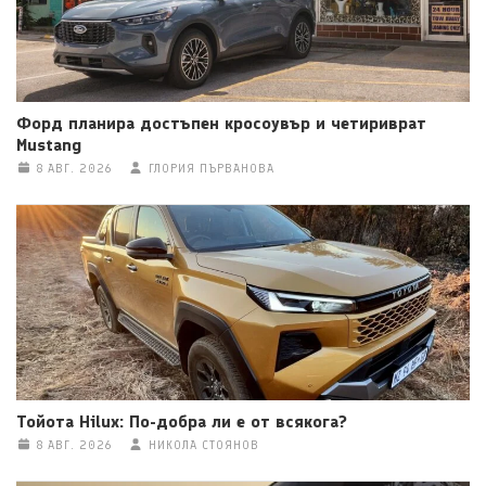
Форд планира достъпен кросоувър и четириврат
Mustang
8 АВГ. 2026
ГЛОРИЯ ПЪРВАНОВА
Тойота Hilux: По-добра ли е от всякога?
8 АВГ. 2026
НИКОЛА СТОЯНОВ