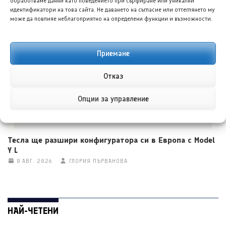
обработваме данни като поведението при сърфиране или уникални
Тойота bZ4X – разумен избор за електрически
идентификатори на това сайта. Не даването на съгласие или оттеглянето му
всъдеход
може да повлияе неблагоприятно на определени функции и възможности.
8 АВГ. 2026
НИКОЛА СТОЯНОВ
Приемане
Отказ
Опции за управление
Тесла ще разшири конфигуратора си в Европа с Model
Y L
8 АВГ. 2026
ГЛОРИЯ ПЪРВАНОВА
НАЙ-ЧЕТЕНИ