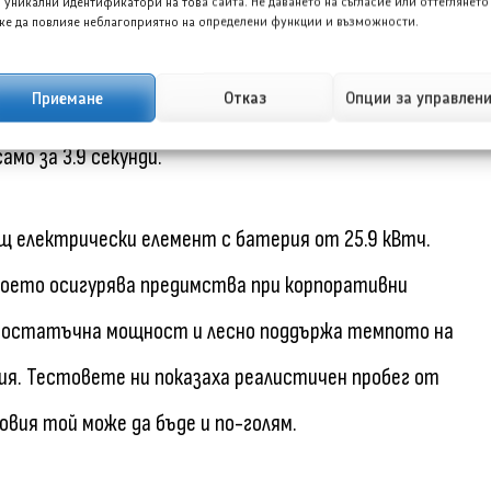
 уникални идентификатори на това сайта. Не даването на съгласие или оттеглянето
е да повлияе неблагоприятно на определени функции и възможности.
4.7 секунди, а моделът включва и въздушно окачване.
Приемане
Отказ
Опции за управлен
ов V8 двигател, който увеличава мощността до 739
амо за 3.9 секунди.
 електрически елемент с батерия от 25.9 кВтч.
което осигурява предимства при корпоративни
 достатъчна мощност и лесно поддържа темпото на
ия. Тестовете ни показаха реалистичен пробег от
овия той може да бъде и по-голям.