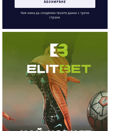
Ние няма да споделим твоите данни с трети
страни.