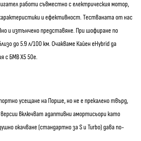
вигател работи съвместно с електрическия мотор,
 характеристики и ефективност. Тестваната от нас
авно и изтънчено представяне. При шофиране по
изо до 5.9 л/100 км. Очакваме Кайен eHybrid да
я с БМВ X5 50e.
ортно усещане на Порше, но не е прекалено твърд,
ки версии включват адаптивни амортисьори като
шно окачване (стандартно за S и Turbo) дава по-