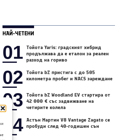
НАЙ-ЧЕТЕНИ
01
Тойота Yaris: градският хибрид
продължава да е еталон за реален
разход на гориво
02
Тойота bZ пристига с до 505
километра пробег и NACS зареждане
03
Тойота bZ Woodland EV стартира от
42 000 € със задвижване на
четирите колела
04
Астън Мартин V8 Vantage Zagato се
ки
пробуди след 40-годишен сън
а
не