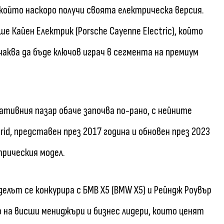
 който наскоро получи своята електрическа версия.
 Кайен Електрик (Porsche Cayenne Electric), който
чаква да бъде ключов играч в сегмента на премиум
ивния пазар обаче започва по-рано, с нейните
rid, представен през 2017 година и обновен през 2023
трическия модел.
делът се конкурира с БМВ X5 (BMW X5) и Рейндж Роувър
о на висши мениджъри и бизнес лидери, които ценят