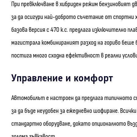
При превключване в хибриден режим бензиновият д
за да осигури най-доброто съчетание от спортни
базова версия с 470 к.с. предлага изключително пл
магистрала комбинираният разход на гориво беше бл
постига много сходна ефективност в реални услови
Управление и комфорт
Автомобилът е настроен да предлага типичното сп
за да бъде неудобен за ежедневно шофиране. Всич
стандартно оборудване, докато опционалното възду
голяма гъвкавост.