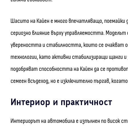
Шасито на Кайен е много впечатляващо, поемайки
сериозно влияние върху управляемостта. Моделът о
увереността и стабилността, които се очакват о
технологии, като активни стабилизиращи щанги и 
подобряват способността на Кайен да се противопо
семеен всъдеход, но е изключително пъргав, когато
Интериор и практичност
Интериорът на автомобила е изпълнен по висок с