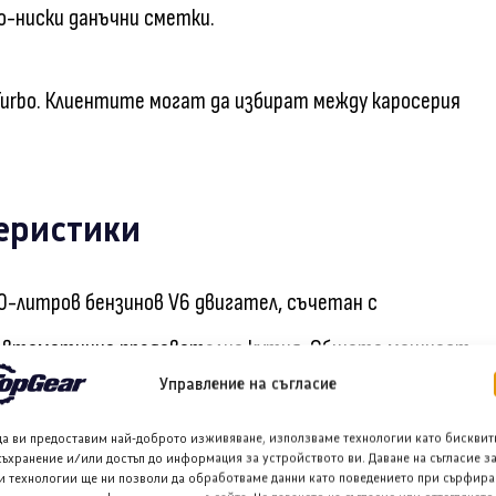
о-ниски данъчни сметки.
и Turbo. Клиентите могат да избират между каросерия
теристики
.0-литров бензинов V6 двигател, съчетан с
 автоматична предавателна кутия. Общата мощност
Управление на съгласие
/ч за 4.9 секунди.
да ви предоставим най-доброто изживяване, използваме технологии като бисквит
съхранение и/или достъп до информация за устройството ви. Даване на съгласие з
л, който осигурява обща мощност от 519 к.с.
и технологии ще ни позволи да обработваме данни като поведението при сърфира