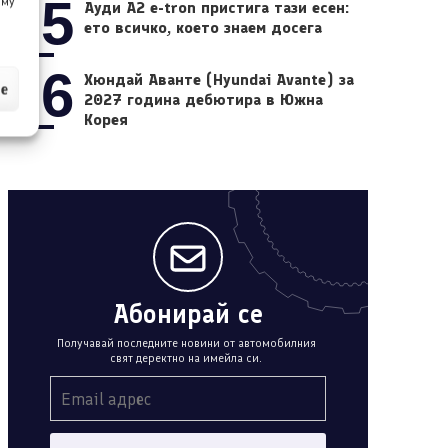
05
 му
Ауди A2 e-tron пристига тази есен:
ето всичко, което знаем досега
06
Хюндай Аванте (Hyundai Avante) за
ие
2027 година дебютира в Южна
Корея
Абонирай се
Получавай последните новини от автомобилния
свят деректно на имейла си.