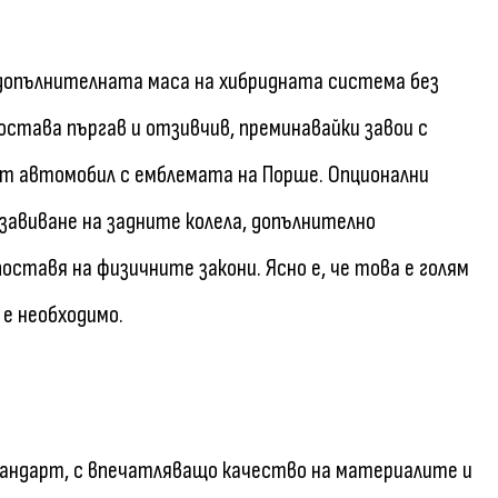
 допълнителната маса на хибридната система без
става пъргав и отзивчив, преминавайки завои с
т автомобил с емблемата на Порше. Опционални
завиване на задните колела, допълнително
ставя на физичните закони. Ясно е, че това е голям
 е необходимо.
тандарт, с впечатляващо качество на материалите и