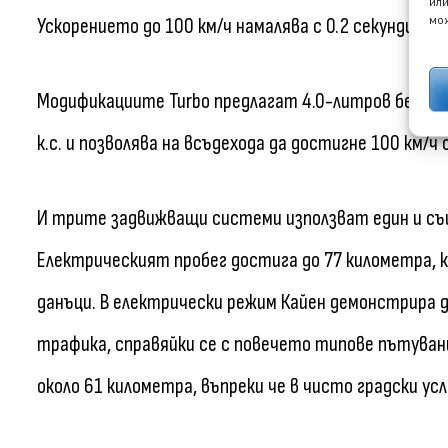
или
мож
Ускорението до 100 км/ч намалява с 0.2 секунди до 
Модификациите Turbo предлагат 4.0-литров бензин
к.с. и позволява на всъдехода да достигне 100 км/ч с
И трите задвижващи системи използват един и същ
Електрическият пробег достига до 77 километра, 
данъци. В електрически режим Кайен демонстрира
трафика, справяйки се с повечето типове пътуван
около 61 километра, въпреки че в чисто градски усл