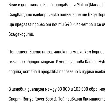
вече е достъпна и в най-продавания Макан (Macan),
Следващото електрическо попълнение ще бъде Порше
ще предлага пробег от почти 640 километра и се о
всъдеходите.
Пътешествието на германската марка към корпорат
плъг-ин хибридни модели. Именно затова Кайен eHyb
година, остава в продажба паралелно с изцяло елек
В ценовия диапазон между 93 000 и 162 500 евро, мо
Спорт (Range Rover Sport). Той привлича вниманиет