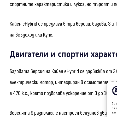
спортните характеристики и лукса, но търсят и п
Кайен eHybrid се предлага в три версии: базова, S 
на всъдеход или Купе.
Двигатели и спортни харак
Базовата версия на Кайен eHybrid се задвижва от 3
електрически мотор, интегриран в осемстепенна
е 470 к.с., което позволява ускорение от 0 до 100 км
За 
за 
Версията S разполага с настроен бензинов двигате
тез