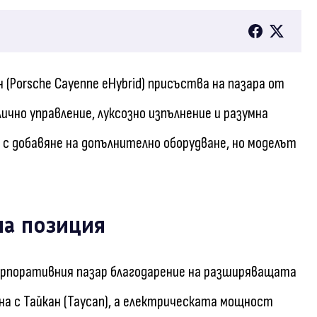
(Porsche Cayenne eHybrid) присъства на пазара от
ично управление, луксозно изпълнение и разумна
с добавяне на допълнително оборудване, но моделът
на позиция
корпоративния пазар благодарение на разширяващата
на с Тайкан (Taycan), а електрическата мощност