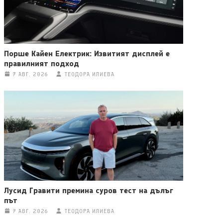
Порше Кайен Електрик: Извитият дисплей е
правилният подход
7 АВГ. 2026
ТЕОДОРА ИЛИЕВА
Лусид Гравити премина суров тест на дълъг
път
7 АВГ. 2026
ТЕОДОРА ИЛИЕВА