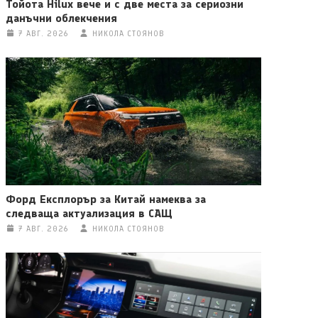
Тойота Hilux вече и с две места за сериозни
данъчни облекчения
7 АВГ. 2026
НИКОЛА СТОЯНОВ
Форд Експлорър за Китай намеква за
следваща актуализация в САЩ
7 АВГ. 2026
НИКОЛА СТОЯНОВ