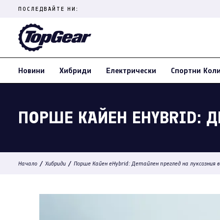
Skip
ПОСЛЕДВАЙТЕ НИ:
to
content
(Press
Enter)
Новини
Хибриди
Електрически
Спортни Кол
ПОРШЕ КАЙЕН EHYBRID: Д
/
/
Начало
Хибриди
Порше Кайен eHybrid: Детайлен преглед на луксозния 