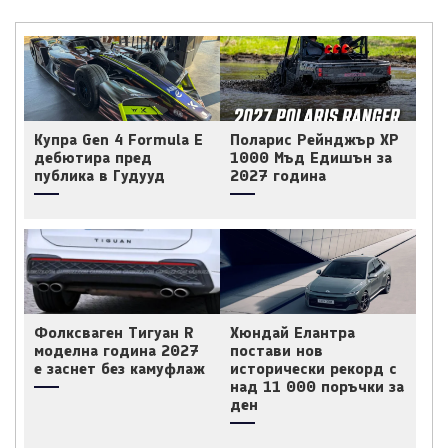
Купра Gen 4 Formula E
Поларис Рейнджър ХР
дебютира пред
1000 Мъд Едишън за
публика в Гудууд
2027 година
Фолксваген Тигуан R
Хюндай Елантра
моделна година 2027
постави нов
е заснет без камуфлаж
исторически рекорд с
над 11 000 поръчки за
ден