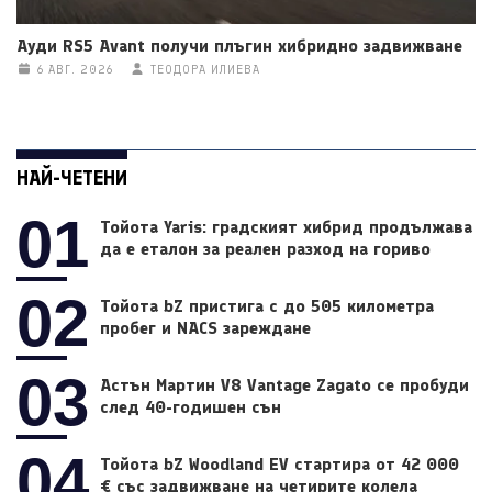
Ауди RS5 Avant получи плъгин хибридно задвижване
6 АВГ. 2026
ТЕОДОРА ИЛИЕВА
НАЙ-ЧЕТЕНИ
01
Тойота Yaris: градският хибрид продължава
да е еталон за реален разход на гориво
02
Тойота bZ пристига с до 505 километра
пробег и NACS зареждане
03
Астън Мартин V8 Vantage Zagato се пробуди
след 40-годишен сън
04
Тойота bZ Woodland EV стартира от 42 000
€ със задвижване на четирите колела