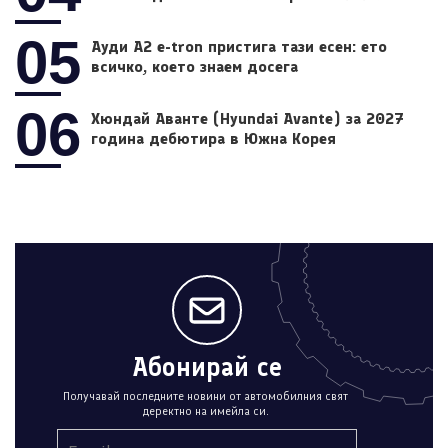
05
Ауди A2 e-tron пристига тази есен: ето
всичко, което знаем досега
06
Хюндай Аванте (Hyundai Avante) за 2027
година дебютира в Южна Корея
Абонирай се
Получавай последните новини от автомобилния свят
деректно на имейла си.