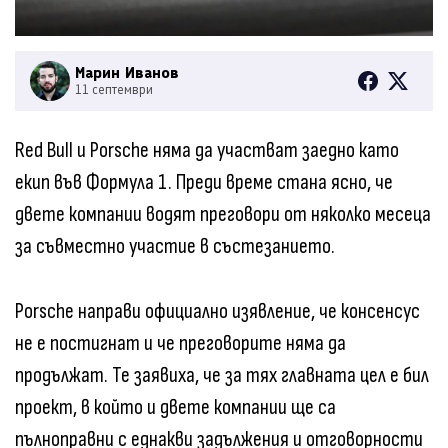
Марин Иванов
11 септември
Red Bull и Porsche няма да участват заедно като
екип във Формула 1. Преди време стана ясно, че
двете компании водят преговори от няколко месеца
за съвместно участие в състезанието.
Porsche направи официално изявление, че консенсус
не е постигнат и че преговорите няма да
продължат. Те заявиха, че за тях главната цел е бил
проект, в който и двете компании ще са
пълноправни с еднакви задължения и отговорности