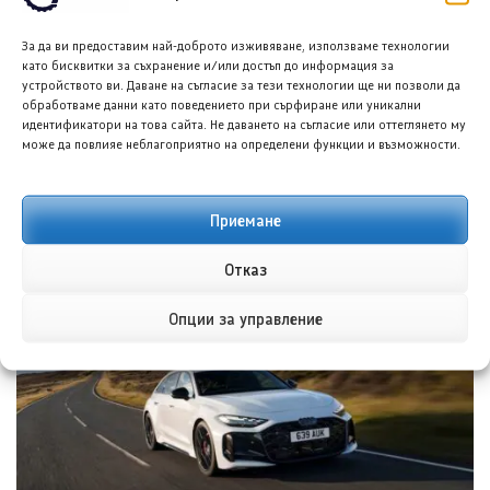
7 АВГ. 2026
ГЛОРИЯ ПЪРВАНОВА
За да ви предоставим най-доброто изживяване, използваме технологии
като бисквитки за съхранение и/или достъп до информация за
устройството ви. Даване на съгласие за тези технологии ще ни позволи да
обработваме данни като поведението при сърфиране или уникални
идентификатори на това сайта. Не даването на съгласие или оттеглянето му
може да повлияе неблагоприятно на определени функции и възможности.
Приемане
Тойота C-HR EV 2027: Цени от 34 484 евро
Отказ
6 АВГ. 2026
ГЛОРИЯ ПЪРВАНОВА
Опции за управление