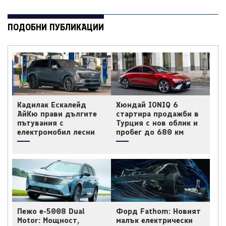
ПОДОБНИ ПУБЛИКАЦИИ
Кадилак Ескалейд
Хюндай IONIQ 6
АйКю прави дългите
стартира продажби в
пътувания с
Турция с нов облик и
електромобил лесни
пробег до 680 км
Пежо e-5008 Dual
Форд Fathom: Новият
Motor: Мощност,
малък електрически