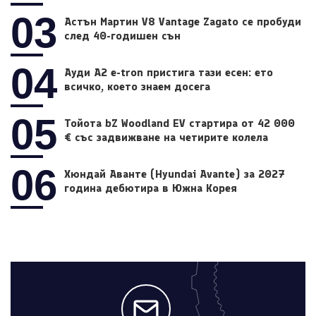
03
Астън Мартин V8 Vantage Zagato се пробуди
след 40-годишен сън
04
Ауди A2 e-tron пристига тази есен: ето
всичко, което знаем досега
05
Тойота bZ Woodland EV стартира от 42 000
€ със задвижване на четирите колела
06
Хюндай Аванте (Hyundai Avante) за 2027
година дебютира в Южна Корея