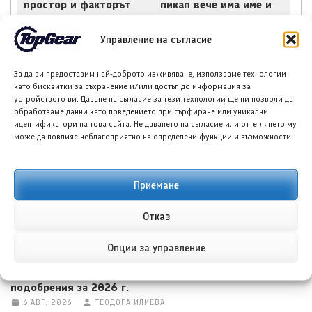
простор и факторът
пикап вече има име и
тегло
цена
Управление на съгласие
За да ви предоставим най-доброто изживяване, използваме технологии
като бисквитки за съхранение и/или достъп до информация за
устройството ви. Даване на съгласие за тези технологии ще ни позволи да
НОВИ ПУБЛИКАЦИИ
обработваме данни като поведението при сърфиране или уникални
идентификатори на това сайта. Не даването на съгласие или оттеглянето му
може да повлияе неблагоприятно на определени функции и възможности.
Приемане
Отказ
Опции за управление
Харли-Дейвидсън Street Bob: Класическият бобър с
подобрения за 2026 г.
6 АВГ. 2026
ТЕОДОРА ИЛИЕВА