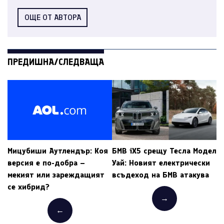
ОЩЕ ОТ АВТОРА
ПРЕДИШНА/СЛЕДВАЩА
Мицубиши Аутлендър: Коя
БМВ iX5 срещу Тесла Модел
версия е по-добра –
Уай: Новият електрически
мекият или зареждащият
всъдеход на БМВ атакува
се хибрид?
→
←