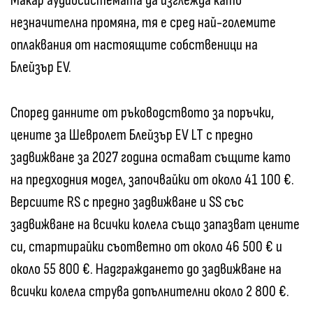
Макар аудиосистемата да изглежда като
незначителна промяна, тя е сред най-големите
оплаквания от настоящите собственици на
Блейзър EV.
Според данните от ръководството за поръчки,
цените за Шевролет Блейзър EV LT с предно
задвижване за 2027 година остават същите като
на предходния модел, започвайки от около 41 100 €.
Версиите RS с предно задвижване и SS със
задвижване на всички колела също запазват цените
си, стартирайки съответно от около 46 500 € и
около 55 800 €. Надграждането до задвижване на
всички колела струва допълнителни около 2 800 €.