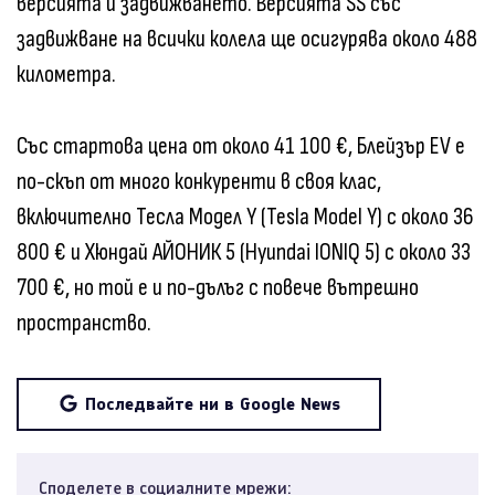
версията и задвижването. Версията SS със
задвижване на всички колела ще осигурява около 488
километра.
Със стартова цена от около 41 100 €, Блейзър EV е
по-скъп от много конкуренти в своя клас,
включително Тесла Модел Y (Tesla Model Y) с около 36
800 € и Хюндай АЙОНИК 5 (Hyundai IONIQ 5) с около 33
700 €, но той е и по-дълъг с повече вътрешно
пространство.
Последвайте ни в Google News
Споделете в социалните мрежи: