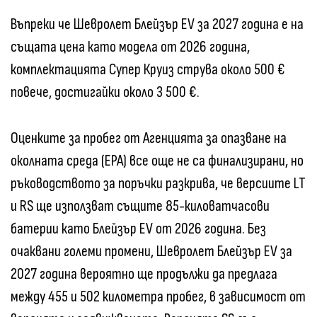
Въпреки че Шевролет Блейзър EV за 2027 година е на
същата цена като модела от 2026 година,
комплектацията Супер Круиз струва около 500 €
повече, достигайки около 3 500 €.
Оценките за пробег от Агенцията за опазване на
околната среда (EPA) все още не са финализирани, но
ръководството за поръчки разкрива, че версиите LT
и RS ще използват същите 85-киловатчасови
батерии като Блейзър EV от 2026 година. Без
очаквани големи промени, Шевролет Блейзър EV за
2027 година вероятно ще продължи да предлага
между 455 и 502 километра пробег, в зависимост от