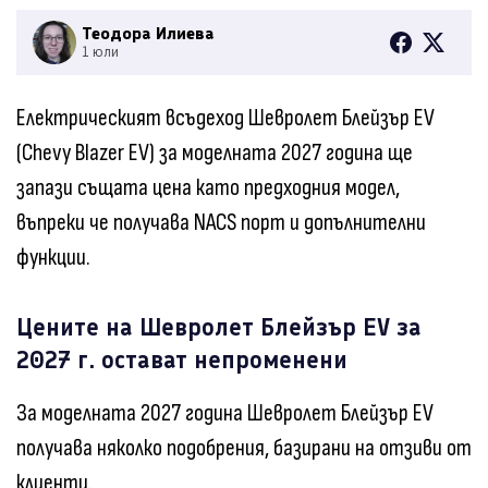
Теодора Илиева
1 юли
Електрическият всъдеход Шевролет Блейзър EV
(Chevy Blazer EV) за моделната 2027 година ще
запази същата цена като предходния модел,
въпреки че получава NACS порт и допълнителни
функции.
Цените на Шевролет Блейзър EV за
2027 г. остават непроменени
За моделната 2027 година Шевролет Блейзър EV
получава няколко подобрения, базирани на отзиви от
клиенти.