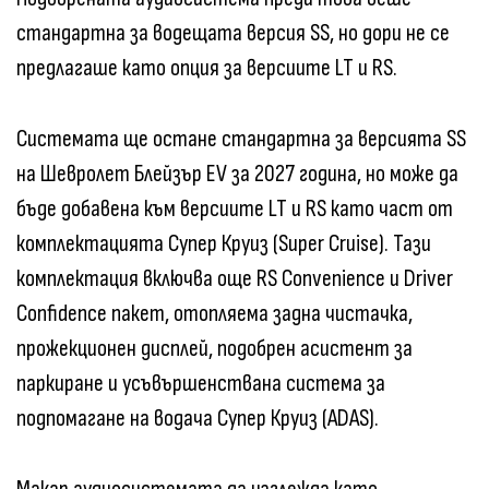
стандартна за водещата версия SS, но дори не се
предлагаше като опция за версиите LT и RS.
Системата ще остане стандартна за версията SS
на Шевролет Блейзър EV за 2027 година, но може да
бъде добавена към версиите LT и RS като част от
комплектацията Супер Круиз (Super Cruise). Тази
комплектация включва още RS Convenience и Driver
Confidence пакет, отопляема задна чистачка,
прожекционен дисплей, подобрен асистент за
паркиране и усъвършенствана система за
подпомагане на водача Супер Круиз (ADAS).