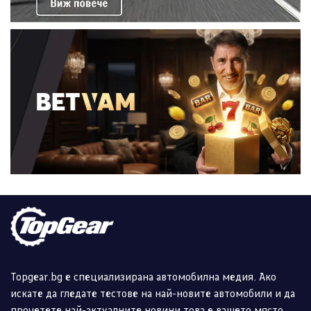
Topgear.bg е специализирана автомобилна медия. Ако
искате да гледате тестове на най-новите автомобили и да
прочетете най-актуалните новини това е вашето място.