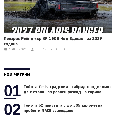
Поларис Рейнджър ХР 1000 Мъд Едишън за 2027
година
6 АВГ. 2026
ГЛОРИЯ ПЪРВАНОВА
НАЙ-ЧЕТЕНИ
01
Тойота Yaris: градският хибрид продължава
да е еталон за реален разход на гориво
02
Тойота bZ пристига с до 505 километра
пробег и NACS зареждане