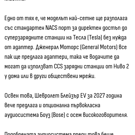
Едно от тях е, че моделът най-сетне ще разполага
със стандартен NACS порт за директен достъп до
суперзарядните станции на Тесла (Tesla) без нужда
от адаптер. Дженерал Моторс (General Motors) все
пак ще предлага адаптери, така че водачите да
могат да използват CCS зарядни станции от Ниво 2
у дома или в други обществени мрежи.
Освен това, Шевролет Блейзър EV за 2027 година
вече предлага и опционална първокласна
аудиосистема Боуз (Bose) с осем високоговорителя.
Подобрената аудиосистема преди това беше