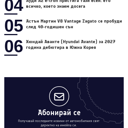
04
Ауди A2 e-tron пристига тази есен: ето
всичко, което знаем досега
05
Астън Мартин V8 Vantage Zagato се пробуди
след 40-годишен сън
06
Хюндай Аванте (Hyundai Avante) за 2027
година дебютира в Южна Корея
Абонирай се
Получавай последните новини от автомобилния свят
деректно на имейла си.