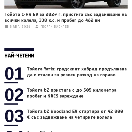
Тойота C-HR EV за 2027 г. пристига със задвижване на
всички колела, 338 к.с. и пробег до 462 км
8 АВГ. 2026
ГЕОРГИ ВАСИЛЕВ
НАЙ-ЧЕТЕНИ
01
Тойота Yaris: градският хибрид продължава
да е еталон за реален разход на гориво
02
Тойота bZ пристига с до 505 километра
пробег и NACS зареждане
03
Тойота bZ Woodland EV стартира от 42 000
€ със задвижване на четирите колела