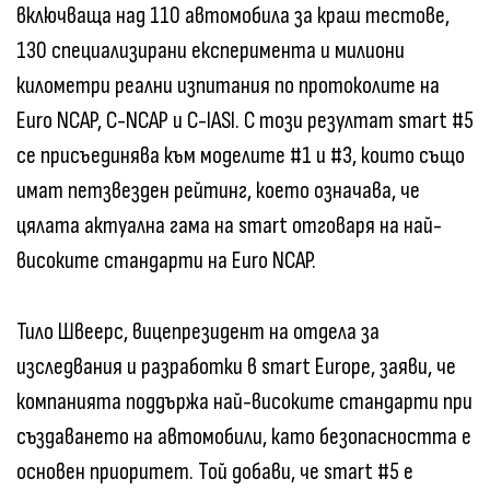
включваща над 110 автомобила за краш тестове,
130 специализирани експеримента и милиони
километри реални изпитания по протоколите на
Euro NCAP, C-NCAP и C-IASI. С този резултат smart #5
се присъединява към моделите #1 и #3, които също
имат петзвезден рейтинг, което означава, че
цялата актуална гама на smart отговаря на най-
високите стандарти на Euro NCAP.
Тило Швеерс, вицепрезидент на отдела за
изследвания и разработки в smart Europe, заяви, че
компанията поддържа най-високите стандарти при
създаването на автомобили, като безопасността е
основен приоритет. Той добави, че smart #5 е