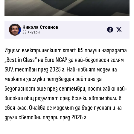
Никола Стоянов
22 януари
Изцяло електрическият smart #5 получи наградата
„Best in Class“ на Euro NCAP за най-безопасен голям
SUV, тестван през 2025 г. Най-новият модел на
марката заслужи петзвезден рейтинг за
безопасност още през септември, постигайки най-
високия общ резултат сред всички автомобили в
своя клас. Очаква се моделът да бъде пуснат и на
други световни пазари през 2026 г.