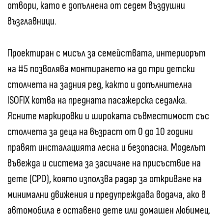
отвори, като е допълнена от седем въздушни
възглавници.
Проектиран с мисъл за семействата, интериорът
на #5 позволява монтирането на до три детски
столчета на задния ред, както и допълнителна
ISOFIX котва на предната пасажерска седалка.
Ясните маркировки и широката съвместимост със
столчета за деца на възраст от 0 до 10 години
правят инсталацията лесна и безопасна. Моделът
въвежда и система за засичане на присъствие на
дете (CPD), която използва радар за откриване на
минимални движения и предупреждава водача, ако в
автомобила е оставено дете или домашен любимец.