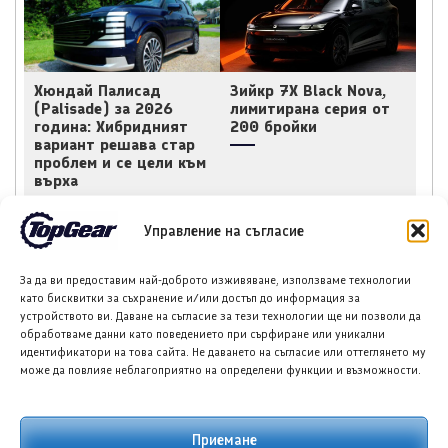
Хюндай Палисад
Зийкр 7X Black Nova,
(Palisade) за 2026
лимитирана серия от
година: Хибридният
200 бройки
вариант решава стар
проблем и се цели към
върха
Управление на съгласие
За да ви предоставим най-доброто изживяване, използваме технологии
като бисквитки за съхранение и/или достъп до информация за
устройството ви. Даване на съгласие за тези технологии ще ни позволи да
обработваме данни като поведението при сърфиране или уникални
Луксийд RX: Новият
Волво EX60 с първи
идентификатори на това сайта. Не даването на съгласие или оттеглянето му
китайски кросоувър с
тестове за клиенти в
може да повлияе неблагоприятно на определени функции и възможности.
585 к.с. и облик,
Бордърс
вдъхновен от Ферари
Приемане