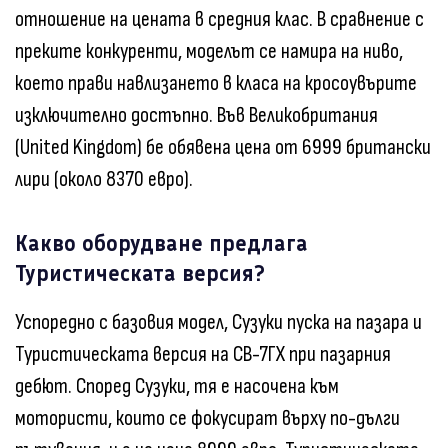
отношение на цената в средния клас. В сравнение с
преките конкуренти, моделът се намира на ниво,
което прави навлизането в класа на кросоувърите
изключително достъпно. Във Великобритания
(United Kingdom) бе обявена цена от 6999 британски
лири (около 8370 евро).
Какво оборудване предлага
Туристическата версия?
Успоредно с базовия модел, Сузуки пуска на пазара и
Туристическата версия на СВ-7ГХ при пазарния
дебют. Според Сузуки, тя е насочена към
мотористи, които се фокусират върху по-дълги