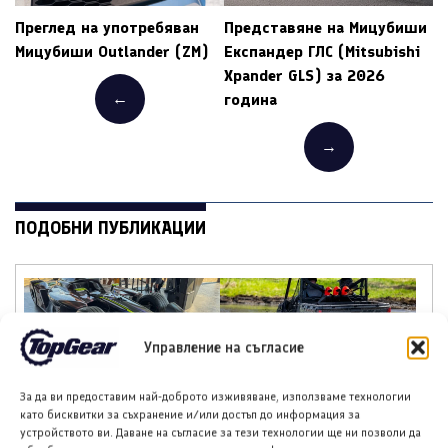
Преглед на употребяван
Представяне на Мицубиши
Мицубиши Outlander (ZM)
Експандер ГЛС (Mitsubishi
Xpander GLS) за 2026
←
година
→
ПОДОБНИ ПУБЛИКАЦИИ
Управление на съгласие
Купра Gen 4 Formula E
Поларис Рейнджър ХР
За да ви предоставим най-доброто изживяване, използваме технологии
дебютира пред
1000 Мъд Едишън за
като бисквитки за съхранение и/или достъп до информация за
публика в Гудууд
2027 година
устройството ви. Даване на съгласие за тези технологии ще ни позволи да