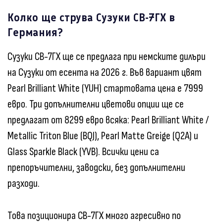
Колко ще струва Сузуки СВ-7ГХ в
Германия?
Сузуки СВ-7ГХ ще се предлага при немските дилъри
на Сузуки от есента на 2026 г. Във вариант цвят
Pearl Brilliant White (YUH) стартовата цена е 7999
евро. Три допълнителни цветови опции ще се
предлагат от 8299 евро всяка: Pearl Brilliant White /
Metallic Triton Blue (BQJ), Pearl Matte Greige (Q2A) и
Glass Sparkle Black (YVB). Всички цени са
препоръчителни, заводски, без допълнителни
разходи.
Това позиционира СВ-7ГХ много агресивно по