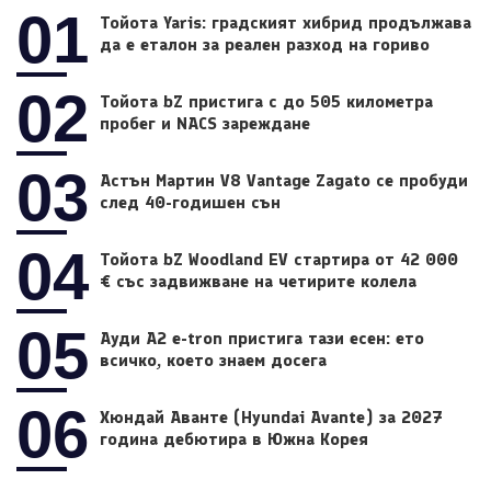
01
Тойота Yaris: градският хибрид продължава
да е еталон за реален разход на гориво
02
Тойота bZ пристига с до 505 километра
пробег и NACS зареждане
03
Астън Мартин V8 Vantage Zagato се пробуди
след 40-годишен сън
04
Тойота bZ Woodland EV стартира от 42 000
€ със задвижване на четирите колела
05
Ауди A2 e-tron пристига тази есен: ето
всичко, което знаем досега
06
Хюндай Аванте (Hyundai Avante) за 2027
година дебютира в Южна Корея