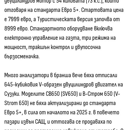
двуцилиндров мотор с 54 киловата (73 к.с.), който
отговаря на стандарта Евро 5+. Стартовата цена
е 7999 евро, а Туристическата версия започва от
8999 евро. Стандартното оборудване включва
електронно управление на газта, три режима на
мощност, тракшън контрол и двупосочна
бързосменачка.
Много анализатори в бранша вече бяха отписали
645-кубиковия V-образен двуцилиндров двигател на
Сузуки. Моделите СВ650 (SV650) и В-Стром 650 (V-
Strom 650) не бяха актуализирани до стандарта
Евро 5+, в сила от началото на 2025 г. в повечето
пазари извън САЩ, и оттогава се продаваха по