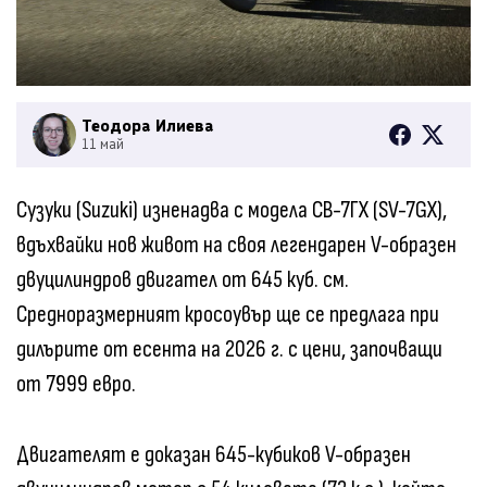
Теодора Илиева
11 май
Сузуки (Suzuki) изненадва с модела СВ-7ГХ (SV-7GX),
вдъхвайки нов живот на своя легендарен V-образен
двуцилиндров двигател от 645 куб. см.
Средноразмерният кросоувър ще се предлага при
дилърите от есента на 2026 г. с цени, започващи
от 7999 евро.
Двигателят е доказан 645-кубиков V-образен