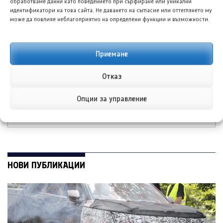
обработваме данни като поведението при сърфиране или уникални
идентификатори на това сайта. Не даването на съгласие или оттеглянето му
може да повлияе неблагоприятно на определени функции и възможности.
Приемане
Фолксваген Тигуан R
Хюндай Елантра
моделна година 2027
постави нов
Отказ
е заснет без камуфлаж
исторически рекорд с
над 11 000 поръчки за
Опции за управление
ден
НОВИ ПУБЛИКАЦИИ