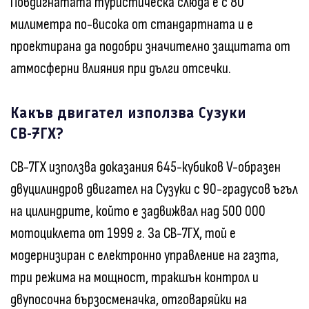
Повдигнатата туристическа слюда е с 80
милиметра по-висока от стандартната и е
проектирана да подобри значително защитата от
атмосферни влияния при дълги отсечки.
Какъв двигател използва Сузуки
СВ-7ГХ?
СВ-7ГХ използва доказания 645-кубиков V-образен
двуцилиндров двигател на Сузуки с 90-градусов ъгъл
на цилиндрите, който е задвижвал над 500 000
мотоциклета от 1999 г. За СВ-7ГХ, той е
модернизиран с електронно управление на газта,
три режима на мощност, тракшън контрол и
двупосочна бързосменачка, отговаряйки на