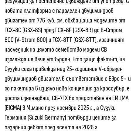
регулации за постепенно извеждане от употреба. С
новата платформа с паралелен двуцилиндров
двигател от 776 куб. см, обхващаща моделите от
ГСХ-8С (GSX-8S) през ГСХ-8Р (GSX-8R) до В-Стром
800 (V-Strom 800) и ГСХ-8ТТ (GSX-8TT), логичният
наследник на цялото семейство модели СВ
изглеждаше вече утвърден. Ето защо фактът, че
Сузуки сега привежда над 25-годишния V-образен
двуцилиндров двигател в съответствие с Евро 5+ и
го пакетира в изцяло нова концепция за кросоувър, е
доста изненадващ. СВ-7ГХ бе представен на ЕИЦМА
(EICMA) в Милано през ноември 2025 г., а Сузуки
Германия (Suzuki Germany) потвърди цените за
пазарния дебют през есента на 2026 г.