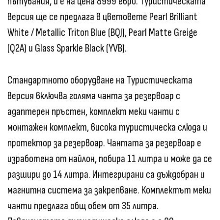
пътувания, и е на цена 8999 евро. Туристическата
версия ще се предлага в цветовете Pearl Brilliant
White / Metallic Triton Blue (BQJ), Pearl Matte Greige
(Q2A) и Glass Sparkle Black (YVB).
Стандартното оборудване на Туристическата
версия включва голяма чанта за резервоар с
адаптерен пръстен, комплект меки чанти с
монтажен комплект, висока туристическа слюда и
протектор за резервоар. Чантата за резервоар е
изработена от найлон, побира 11 литра и може да се
разшири до 14 литра. Интегрирани са дъждобран и
магнитна система за закрепване. Комплектът меки
чанти предлага общ обем от 35 литра.