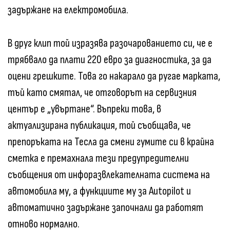
задържане на електромобила.
В друг клип той изразява разочарованието си, че е
трябвало да плати 220 евро за диагностика, за да
оцени грешките. Това го накарало да ругае марката,
тъй като смятал, че отговорът на сервизния
център е „увъртане“. Въпреки това, в
актуализирана публикация, той съобщава, че
препоръката на Тесла да смени гумите си в крайна
сметка е премахнала тези предупредителни
съобщения от инфоразвлекателната система на
автомобила му, а функциите му за Autopilot и
автоматично задържане започнали да работят
отново нормално.