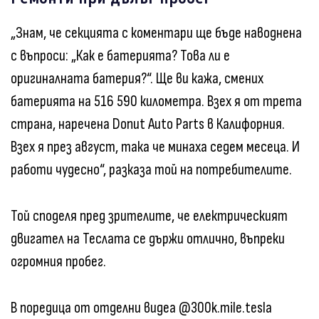
„Знам, че секцията с коментари ще бъде наводнена
с въпроси: „Как е батерията? Това ли е
оригиналната батерия?“. Ще ви кажа, смених
батерията на 516 590 километра. Взех я от трета
страна, наречена Donut Auto Parts в Калифорния.
Взех я през август, така че минаха седем месеца. И
работи чудесно“, разказа той на потребителите.
Той споделя пред зрителите, че електрическият
двигател на Теслата се държи отлично, въпреки
огромния пробег.
В поредица от отделни видеа @300k.mile.tesla