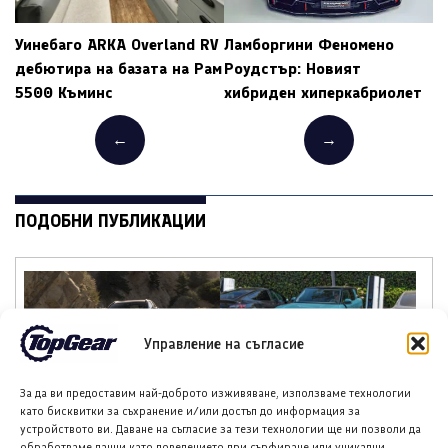
Уинебаго ARKA Overland RV
Ламборгини Феномено
дебютира на базата на Рам
Роудстър: Новият
5500 Къминс
хибриден хиперкабриолет
←
→
ПОДОБНИ ПУБЛИКАЦИИ
Управление на съгласие
Тойота C-HR EV 2027:
Ривиан R2 с резултати
Цени от 34 484 евро
за пробег под
За да ви предоставим най-доброто изживяване, използваме технологии
очакванията, но по-
като бисквитки за съхранение и/или достъп до информация за
добри от
устройството ви. Даване на съгласие за тези технологии ще ни позволи да
конкуренцията
обработваме данни като поведението при сърфиране или уникални