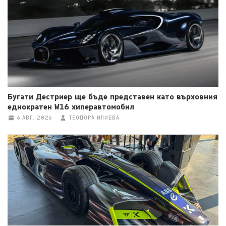
Бугати Дестриер ще бъде представен като върховния
еднократен W16 хиперавтомобил
6 АВГ. 2026
ТЕОДОРА ИЛИЕВА