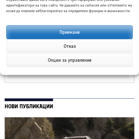
идентификатори на това сайта. Не даването на съгласие или оттеглянето му
може да повлияе неблагоприятно на определени функции и възможности.
Приемане
Отказ
Кадилак Ескалейд
Хюндай IONIQ 6
АйКю прави дългите
стартира продажби в
пътувания с
Турция с нов облик и
Опции за управление
електромобил лесни
пробег до 680 км
НОВИ ПУБЛИКАЦИИ