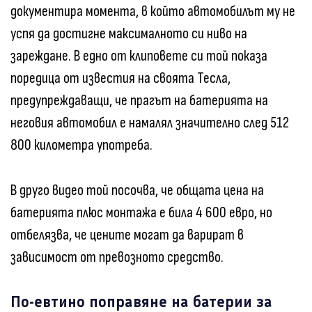
документира момента, в който автомобилът му не
успя да достигне максималното си ниво на
зареждане. В едно от клиповете си той показа
поредица от известия на своята Тесла,
предупреждаващи, че прагът на батерията на
неговия автомобил е намалял значително след 512
800 километра употреба.
В друго видео той посочва, че общата цена на
батерията плюс монтажа е била 4 600 евро, но
отбелязва, че цените могат да варират в
зависимост от превозното средство.
По-евтино поправяне на батерии за