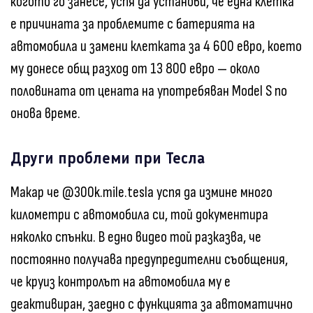
когото го занесе, успя да установи, че една клетка
е причината за проблемите с батерията на
автомобила и замени клетката за 4 600 евро, което
му донесе общ разход от 13 800 евро — около
половината от цената на употребяван Model S по
онова време.
Други проблеми при Тесла
Макар че @300k.mile.tesla успя да измине много
километри с автомобила си, той документира
няколко спънки. В едно видео той разказва, че
постоянно получава предупредителни съобщения,
че круиз контролът на автомобила му е
деактивиран, заедно с функцията за автоматично