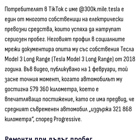
Потребителят в TikTok с име @300k.mile.tesla е
един от многото собственици на електрически
превозни средства, които успяха да натрупат
сериозен пробег. Неговият профил в социалните
мрежи документира опита му със собствения Тесла
Model 3 Long Range (Tesla Model 3 Long Range) от 2018
година. Във видео, публикувано на 1 февруари, той
засне точния момент, когато автомобилът му
достигна 579 360 километра, което е
впечатляващо постижение, като се има предвид, че
средният съвременен автомобил „издържа 321 868
километра“, според Progressive.
Ремонти при дълъг пробег