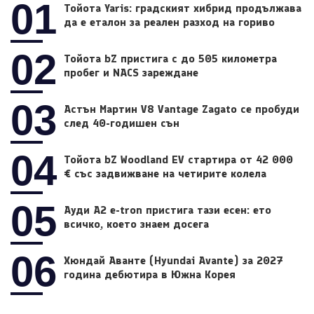
01
Тойота Yaris: градският хибрид продължава
да е еталон за реален разход на гориво
02
Тойота bZ пристига с до 505 километра
пробег и NACS зареждане
03
Астън Мартин V8 Vantage Zagato се пробуди
след 40-годишен сън
04
Тойота bZ Woodland EV стартира от 42 000
€ със задвижване на четирите колела
05
Ауди A2 e-tron пристига тази есен: ето
всичко, което знаем досега
06
Хюндай Аванте (Hyundai Avante) за 2027
година дебютира в Южна Корея