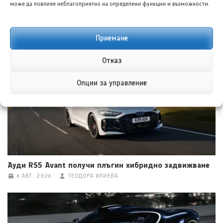
може да повлияе неблагоприятно на определени функции и възможности.
Тойота C-HR EV 2027: Цени от 34 484 евро
Приемане
6 АВГ. 2026
ГЛОРИЯ ПЪРВАНОВА
Отказ
Опции за управление
Ауди RS5 Avant получи плъгин хибридно задвижване
6 АВГ. 2026
ТЕОДОРА ИЛИЕВА