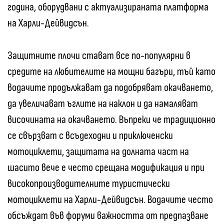
година, оборудвани с актуализираната платформа
на Харли-Дейвидсън.
Защитните плочи стават все по-популярни в
средите на любителите на мощни багъри, тъй като
водачите продължават да подобряват окачването,
да увеличават ъглите на наклон и да намаляват
височината на окачването. Въпреки че традиционно
се свързват с всъдеходни и приключенски
мотоциклети, защитата на долната част на
шасито вече е често срещана модификация и при
високопроизводителните туристически
мотоциклети на Харли-Дейвидсън. Водачите често
обсъждат във форуми важността от предпазване