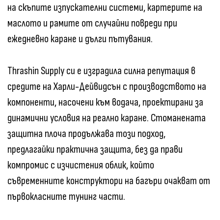
на скъпите изпускателни системи, картерите на
маслото и рамите от случайни повреди при
ежедневно каране и дълги пътувания.
Thrashin Supply си е изградила силна репутация в
средите на Харли-Дейвидсън с производството на
компоненти, насочени към водача, проектирани за
динамични условия на реално каране. Стоманената
защитна плоча продължава този подход,
предлагайки практична защита, без да прави
компромис с изчистения облик, който
съвременните конструктори на багъри очакват от
първокласните тунинг части.