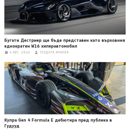
Бугати Дестриер ще бъде представен като върховния
еднократен W16 хиперавтомобил
6 АВГ. 2026
ТЕОДОРА ИЛИЕВА
Купра Gen 4 Formula E дебютира пред публика в
Гудууд