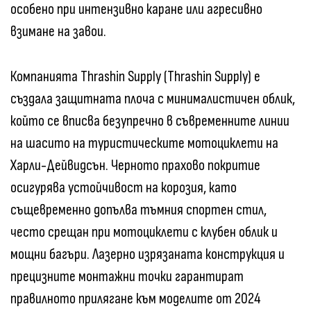
особено при интензивно каране или агресивно
взимане на завои.
Компанията Thrashin Supply (Thrashin Supply) е
създала защитната плоча с минималистичен облик,
който се вписва безупречно в съвременните линии
на шасито на туристическите мотоциклети на
Харли-Дейвидсън. Черното прахово покритие
осигурява устойчивост на корозия, като
същевременно допълва тъмния спортен стил,
често срещан при мотоциклети с клубен облик и
мощни багъри. Лазерно изрязаната конструкция и
прецизните монтажни точки гарантират
правилното прилягане към моделите от 2024