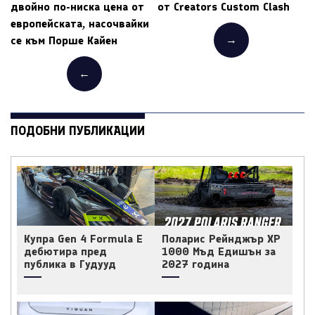
двойно по-ниска цена от
от Creators Custom Clash
европейската, насочвайки
→
се към Порше Кайен
←
ПОДОБНИ ПУБЛИКАЦИИ
Купра Gen 4 Formula E
Поларис Рейнджър ХР
дебютира пред
1000 Мъд Едишън за
публика в Гудууд
2027 година