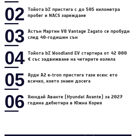
02
Тойота bZ пристига с до 505 километра
пробег и NACS зареждане
03
Астън Мартин V8 Vantage Zagato се пробуди
след 40-годишен сън
04
Тойота bZ Woodland EV стартира от 42 000
€ със задвижване на четирите колела
05
Ауди A2 e-tron пристига тази есен: ето
всичко, което знаем досега
06
Хюндай Аванте (Hyundai Avante) за 2027
година дебютира в Южна Корея