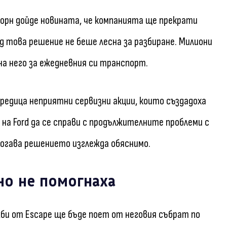
борн дойде новината, че компанията ще прекрати
д това решение не беше лесна за разбиране. Милиони
на него за ежедневния си транспорт.
редица неприятни сервизни акции, които създадоха
на Ford да се справи с продължителните проблеми с
огава решението изглежда обяснимо.
но не помогнаха
жби от Escape ще бъде поет от неговия събрат по