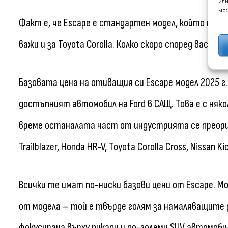
или
мож
Факт е, че Escape е стандартен модел, който не п
важи и за Toyota Corolla. Колко скоро според вас To
Базовата цена на отиващия си Escape модел 2025 г. 
достъпният автомобил на Ford в САЩ. Това е с няко
време останалата част от индустрията се преорие
Trailblazer, Honda HR-V, Toyota Corolla Cross, Nissan Ki
Всички те имат по-ниски базови цени от Escape. М
от модела – той е твърде голям за намаляващите 
фокусирана върху пикапи и по-големи SUV автомоби