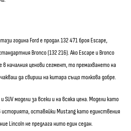
ази година Ford е продал 132 471 броя Escape,
стандартния Bronco (132 216). Ако Escape и Bronco
те в началния ценови сегмент, то премахването на
 очакваш да свириш на китара също толкова добре.
и SUV модели за всеки и на всяка цена. Модели като
 са в историята, оставяйки Mustang като единствения
ие Lincoln не предлага нито един седан.