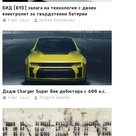
БИД (BYD) залага на технология с двоен
електролит за твърдотелни батерии
7 АВГ. 2026
ГЛОРИЯ ПЪРВАНОВА
Додж Charger Super Bee дебютира с 600 к.с.
7 АВГ. 2026
ТЕОДОРА ИЛИЕВА