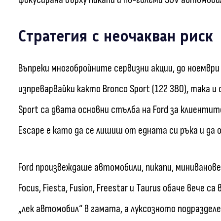
Стратегия с неочакван риск
Въпреки многобройните сервизни акции, до ноември т
изпреварвайки както Bronco Sport (122 380), така и 
Sport са двата основни стълба на Ford за клиенти
Escape е като да се лишиш от едната си ръка и да
Ford произвеждаше автомобили, пикапи, миниванове 
Focus, Fiesta, Fusion, Freestar и Taurus обаче вече
„лек автомобил“ в гамата, а луксозното подразделен