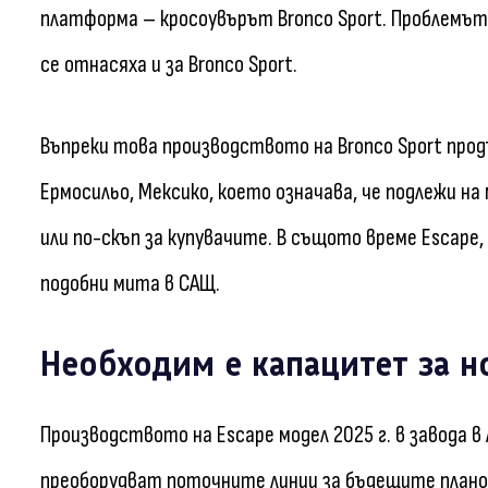
платформа – кросоувърът Bronco Sport. Проблемът 
се отнасяха и за Bronco Sport.
Въпреки това производството на Bronco Sport продъ
Ермосильо, Мексико, което означава, че подлежи на 
или по-скъп за купувачите. В същото време Escape,
подобни мита в САЩ.
Необходим е капацитет за н
Производството на Escape модел 2025 г. в завода в
преоборудват поточните линии за бъдещите планов