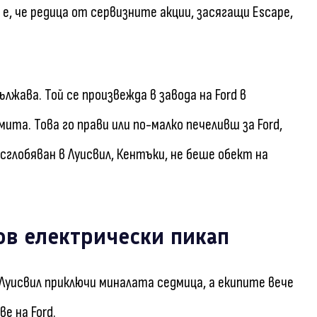
е, че редица от сервизните акции, засягащи Escape,
лжава. Той се произвежда в завода на Ford в
мита. Това го прави или по-малко печеливш за Ford,
 сглобяван в Луисвил, Кентъки, не беше обект на
ов електрически пикап
 Луисвил приключи миналата седмица, а екипите вече
е на Ford.