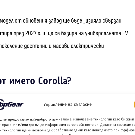
одел от обновения завод ще бъде „изцяло свързан
ира през 2027 г. и ще се базира на универсалната EV
поколение достъпни и масови електрически
от името Corolla?
вероятно има смисъл. Демографските данни вероятно
Управление на съгласие
 защото е по-стилен и носи наследството на Bronco,
да ви предоставим най-доброто изживяване, използваме технологии като бисквит
нския Bronco с рама.
съхранение и/или достъп до информация за устройството ви. Даване на съгласие з
и технологии ще ни позволи да обработваме данни като поведението при сърфира