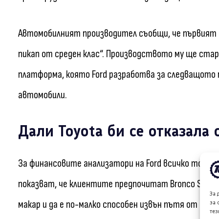
Автомобилният производител съобщи, че първият м
пикап от среден клас“. Производството му ще старт
платформа, която Ford разработва за следващото 
автомобили.
Дали Toyota би се отказала 
За финансовите анализатори на Ford всичко това 
показват, че клиентите предпочитат Bronco Sport,
За 
макар и да е по-малко способен извън пътя от исти
за 
тез