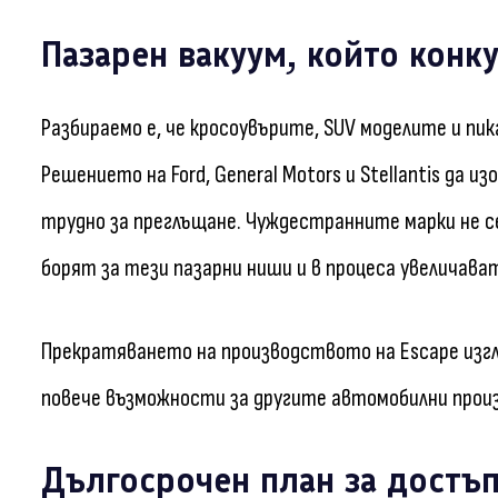
Пазарен вакуум, който конк
Разбираемо е, че кросоувърите, SUV моделите и пик
Решението на Ford, General Motors и Stellantis да 
трудно за преглъщане. Чуждестранните марки не се
борят за тези пазарни ниши и в процеса увеличават
Прекратяването на производството на Escape изгл
повече възможности за другите автомобилни произ
Дългосрочен план за достъ