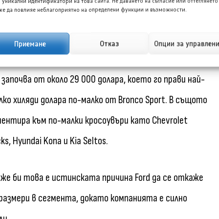
 уникални идентификатори на това сайта. Не даването на съгласие или оттеглянето
е да повлияе неблагоприятно на определени функции и възможности.
редизвиква особени емоции в шоурума, но същото
yota би се отказала от името Corolla?
Приемане
Отказ
Опции за управлен
започва от около 29 000 долара, което го прави най-
лко хиляди долара по-малко от Bronco Sport. В същото
нтира към по-малки кросоувъри като Chevrolet
cks, Hyundai Kona и Kia Seltos.
оже би това е истинската причина Ford да се откаже
размери в сегмента, докато компанията е силно
ли.