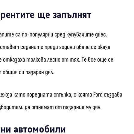
урентите ще запълнят
апите са по-популярни сред купувачите днес.
изоставят седаните преди години обаче се оказа
 отказаха толкова лесно от тях. Те все още се
 общия си пазарен дял.
ежда като поредната стъпка, с която Ford създава
водители да отнемат от пазарния му дял.
пни автомобили