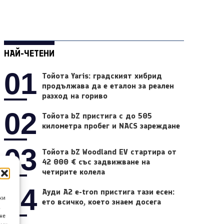
НАЙ-ЧЕТЕНИ
01
Тойота Yaris: градският хибрид
продължава да е еталон за реален
разход на гориво
02
Тойота bZ пристига с до 505
километра пробег и NACS зареждане
03
Тойота bZ Woodland EV стартира от
42 000 € със задвижване на
четирите колела
04
Ауди A2 e-tron пристига тази есен:
ки
ето всичко, което знаем досега
а
не