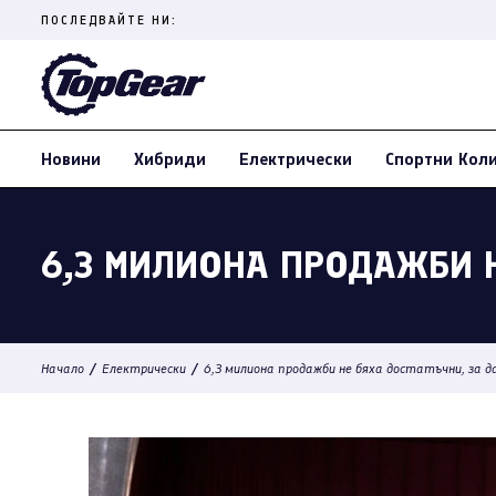
Skip
ПОСЛЕДВАЙТЕ НИ:
to
content
(Press
Enter)
Новини
Хибриди
Електрически
Спортни Кол
6,3 МИЛИОНА ПРОДАЖБИ Н
/
/
Начало
Електрически
6,3 милиона продажби не бяха достатъчни, за д