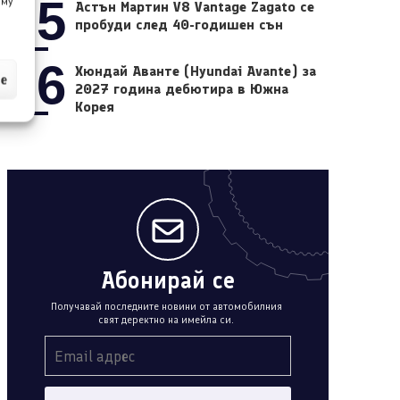
05
 му
Астън Мартин V8 Vantage Zagato се
пробуди след 40-годишен сън
06
Хюндай Аванте (Hyundai Avante) за
ие
2027 година дебютира в Южна
Корея
Абонирай се
Получавай последните новини от автомобилния
свят деректно на имейла си.