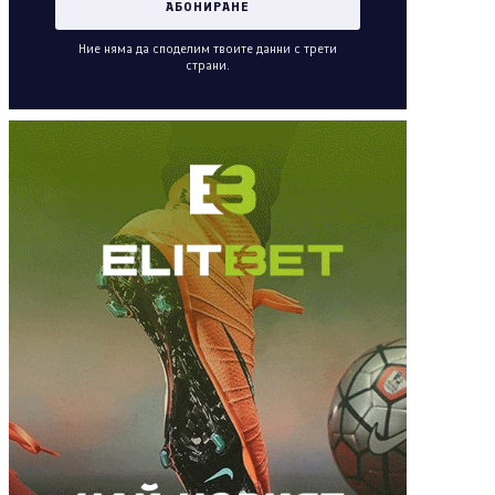
Ние няма да споделим твоите данни с трети
страни.