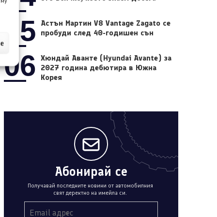
 му
05
Астън Мартин V8 Vantage Zagato се
пробуди след 40-годишен сън
ие
06
Хюндай Аванте (Hyundai Avante) за
2027 година дебютира в Южна
Корея
Абонирай се
Получавай последните новини от автомобилния
свят деректно на имейла си.