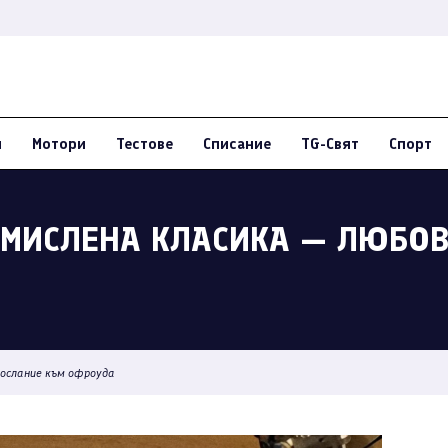
и
Мотори
Тестове
Списание
TG-Свят
Спорт
СМИСЛЕНА КЛАСИКА — ЛЮБО
ослание към офроуда