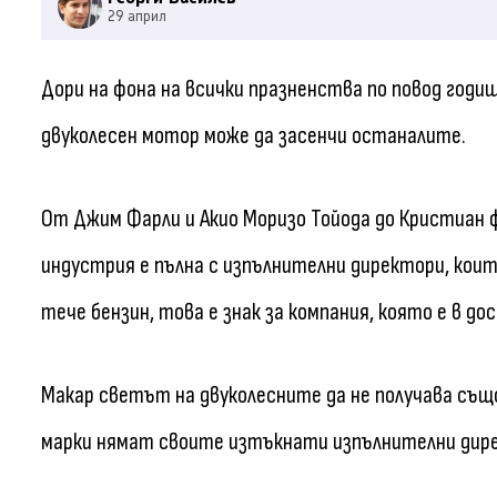
29 април
Дори на фона на всички празненства по повод годи
двуколесен мотор може да засенчи останалите.
От Джим Фарли и Акио Моризо Тойода до Кристиан 
индустрия е пълна с изпълнителни директори, коит
тече бензин, това е знак за компания, която е в до
Макар светът на двуколесните да не получава същ
марки нямат своите изтъкнати изпълнителни дир