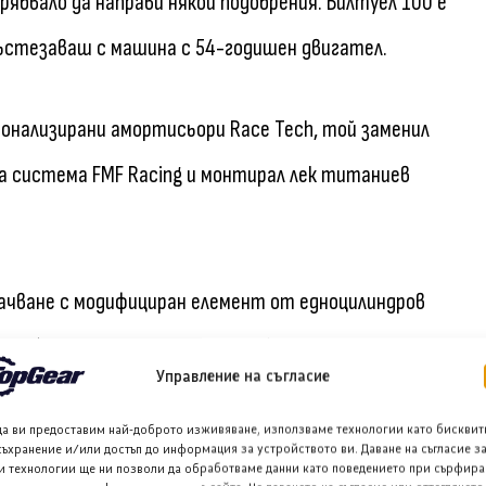
ябвало да направи някои подобрения. Билтуел 100 е
ъстезаваш с машина с 54-годишен двигател.
сонализирани амортисьори Race Tech, той заменил
а система FMF Racing и монтирал лек титаниев
качване с модифициран елемент от едноцилиндров
изработил по поръчка алуминиева предпазна плоча за
Управление на съгласие
да ви предоставим най-доброто изживяване, използваме технологии като бисквит
съхранение и/или достъп до информация за устройството ви. Даване на съгласие з
ни с раменни джанти Excel и обути с гуми Пирели
и технологии ще ни позволи да обработваме данни като поведението при сърфира