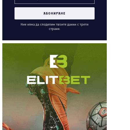
Ние няма да споделим твоите данни с трети
страни.