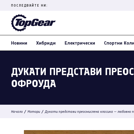
Skip
ПОСЛЕДВАЙТЕ НИ:
to
content
(Press
Enter)
Новини
Хибриди
Електрически
Спортни Кол
ДУКАТИ ПРЕДСТАВИ ПРЕО
ОФРОУДА
/
/
Начало
Мотори
Дукати представи преосмислена класика — любовно п