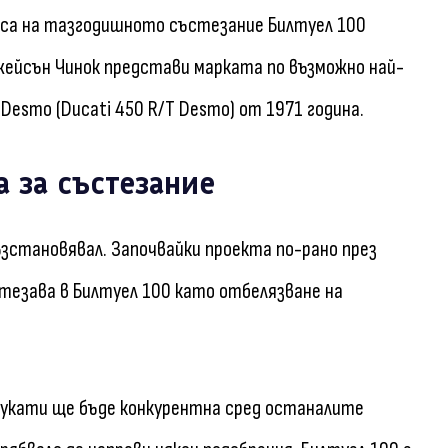
аоса на тазгодишното състезание Билтуел 100
 Джейсън Чинок представи марката по възможно най-
Desmo (Ducati 450 R/T Desmo) от 1971 година.
а за състезание
ъзстановявал. Започвайки проекта по-рано през
стезава в Билтуел 100 като отбелязване на
 Дукати ще бъде конкурентна сред останалите