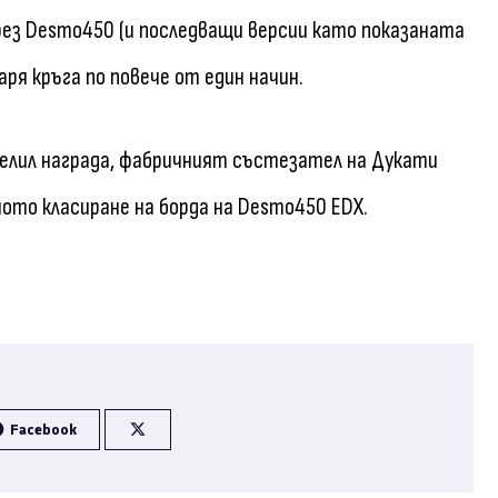
рез Desmo450 (и последващи версии като показаната
ря кръга по повече от един начин.
ечелил награда, фабричният състезател на Дукати
ото класиране на борда на Desmo450 EDX.
Facebook