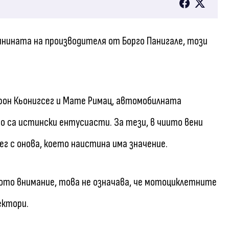
шнината на производителя от Борго Панигале, този
фон Кьонигсег и Мате Римац, автомобилната
о са истински ентусиасти. За тези, в чиито вени
сег с онова, което наистина има значение.
ото внимание, това не означава, че мотоциклетните
ектори.