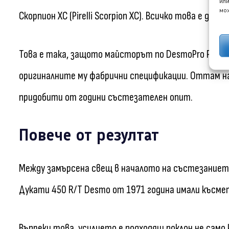
или
мож
Скорпион XC (Pirelli Scorpion XC). Всичко това е до
Това е така, защото майсторът по DesmoPro Рич 
оригиналните му фабрични спецификации. Оттам н
придобити от години състезателен опит.
Повече от резултат
Между замърсена свещ в началото на състезанието
Дукати 450 R/T Desmo от 1971 година имали късм
Въпреки това, усилието е подходящ поклон не само