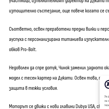
участници, изпълнителният директор на Дукати тр
изтощително състезание, още повече когато се с
Съответно, освен преработени предни вилки и пер
ауспуха с персонализирана титаниева изпускателн
обков Pro-Bolt.
Недоволен да спре дотук, Чинок заменил задното о
модел с тесен картер на Дукати. Освен това, той 
защита в тежки условия.
За 
за 
Моторът се движи с нови главини Dubya USA, свърза
тез