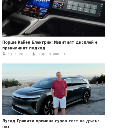
Порше Кайен Електрик: Извитият дисплей е
правилният подход
7 АВГ. 2026
ТЕОДОРА ИЛИЕВА
Лусид Гравити премина суров тест на дълъг
път