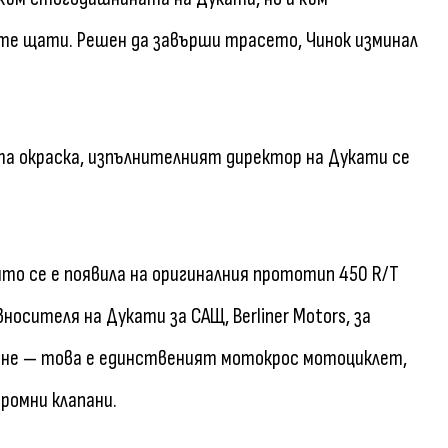
те щати. Решен да завърши трасето, Чинок изминал
та окраска, изпълнителният директор на Дукати се
ято се е появила на оригиналния прототип 450 R/T
вносителя на Дукати за САЩ, Berliner Motors, за
вяне — това е единственият мотокрос мотоциклет,
ромни клапани.