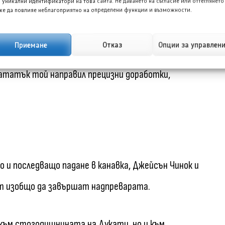
 уникални идентификатори на това сайта. Не даването на съгласие или оттеглянето
е да повлияе неблагоприятно на определени функции и възможности.
пълнено от короната на цялата конструкция: двигателя.
Приемане
Отказ
Опции за управлен
Ламбрехтс възстановил задвижващия механизъм до
ататък той направил прецизни доработки,
 и последващо падане в канавка, Джейсън Чинок и
ет изобщо да завършат надпреварата.
 към стогодишнината на Дукати, но и към