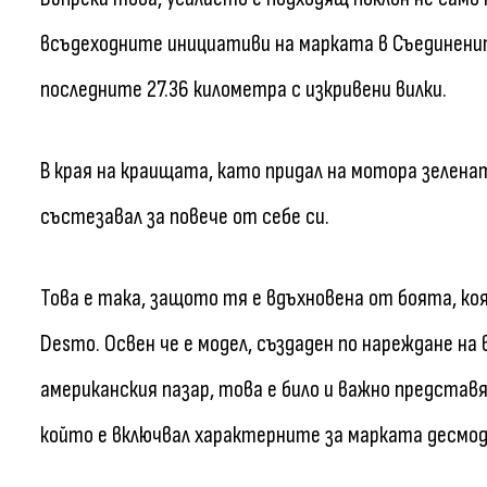
всъдеходните инициативи на марката в Съединени
последните 27.36 километра с изкривени вилки.
В края на краищата, като придал на мотора зелена
състезавал за повече от себе си.
Това е така, защото тя е вдъхновена от боята, ко
Desmo. Освен че е модел, създаден по нареждане на 
американския пазар, това е било и важно предста
който е включвал характерните за марката десмод