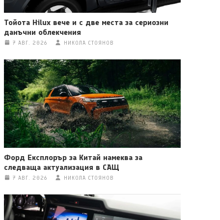
Тойота Hilux вече и с две места за сериозни
данъчни облекчения
7 АВГ. 2026
НИКОЛА СТОЯНОВ
Форд Експлорър за Китай намеква за
следваща актуализация в САЩ
7 АВГ. 2026
НИКОЛА СТОЯНОВ