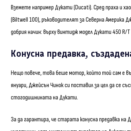
Вземете например Дукати (Ducati). Сред праха и х
(Biltwell 100), ръководителят за Северна Америка
добрия начин: върху винтидж модел Дукати 450 R/T 
Конусна предавка, създаден
Нещо повече, това беше мотор, който той сам е в
януари, Джейсън Чинок си поставил за цел да се съ
стогодишнината на Дукати.
За да гарантира, че старата конусна предавка на