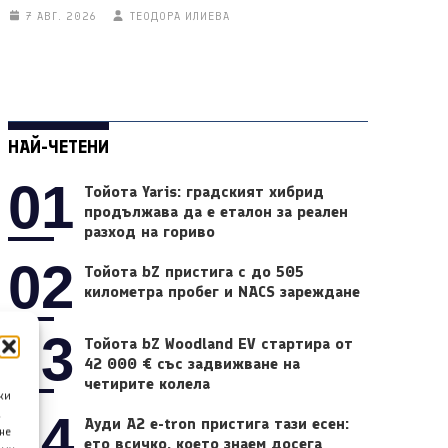
7 АВГ. 2026
ТЕОДОРА ИЛИЕВА
НАЙ-ЧЕТЕНИ
01
Тойота Yaris: градският хибрид
продължава да е еталон за реален
разход на гориво
02
Тойота bZ пристига с до 505
километра пробег и NACS зареждане
03
Тойота bZ Woodland EV стартира от
42 000 € със задвижване на
четирите колела
ки
04
а
Ауди A2 e-tron пристига тази есен:
не
ето всичко, което знаем досега