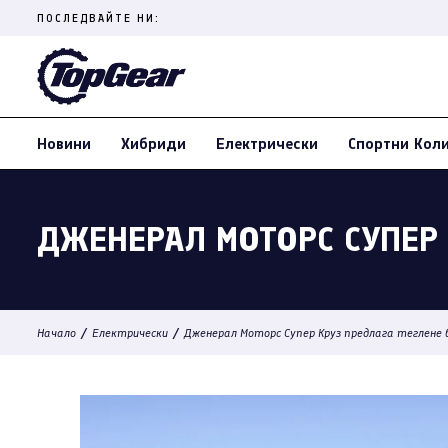
Skip
ПОСЛЕДВАЙТЕ НИ:
to
content
(Press
Enter)
Новини
Хибриди
Електрически
Спортни Кол
ДЖЕНЕРАЛ МОТОРС СУПЕР 
/
/
Начало
Електрически
Дженерал Моторс Супер Круз предлага теглене б