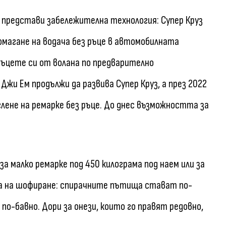
) представи забележителна технология: Супер Круз
помагане на водача без ръце в автомобилната
ъцете си от волана по предварително
жи Ем продължи да развива Супер Круз, а през 2022
лене на ремарке без ръце. До днес възможността за
за малко ремарке под 450 килограма под наем или за
ина на шофиране: спирачните пътища стават по-
 по-бавно. Дори за онези, които го правят редовно,