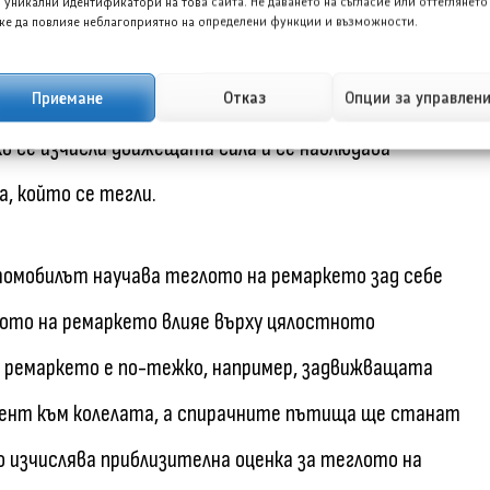
 уникални идентификатори на това сайта. Не даването на съгласие или оттеглянето
е да повлияе неблагоприятно на определени функции и възможности.
те, които превърнаха тегленето без ръце със Супер
апочне да потегля, се задейства алгоритъм, който
Приемане
Отказ
Опции за управлен
Ако се изчисли движещата сила и се наблюдава
а, който се тегли.
томобилът научава теглото на ремаркето зад себе
лото на ремаркето влияе върху цялостното
ко ремаркето е по-тежко, например, задвижващата
мент към колелата, а спирачните пътища ще станат
о изчислява приблизителна оценка за теглото на