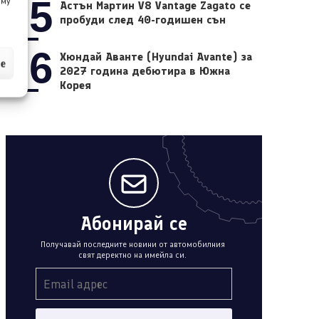
05
 му
Астън Мартин V8 Vantage Zagato се
пробуди след 40-годишен сън
06
Хюндай Аванте (Hyundai Avante) за
ие
2027 година дебютира в Южна
Корея
Абонирай се
Получавай последните новини от автомобилния
свят деректно на имейла си.