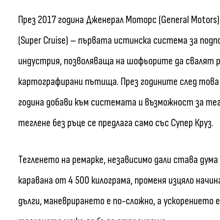
През 2017 година Дженерал Моторс (General Motors
(Super Cruise) – първата истинска система за под
индустрия, позволяваща на шофьорите да свалят р
картографирани пътища. През годините след това Д
година добави към системата и възможност за тег
теглене без ръце се предлага само със Супер Круз.
Тегленето на ремарке, независимо дали става дума 
каравана от 4 500 килограма, променя изцяло нач
дълги, маневрирането е по-сложно, а ускорението е