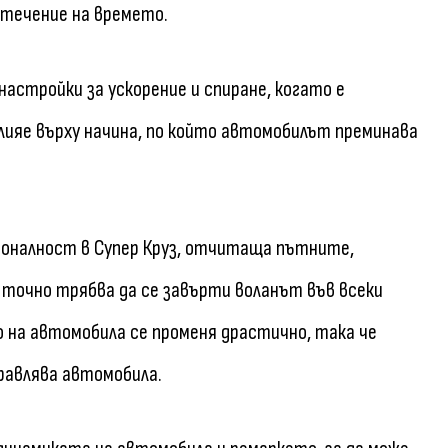
 течение на времето.
настройки за ускорение и спиране, когато е
влияе върху начина, по който автомобилът преминава
ионалност в Супер Круз, отчитаща пътните,
 точно трябва да се завърти воланът във всеки
о на автомобила се променя драстично, така че
правлява автомобила.