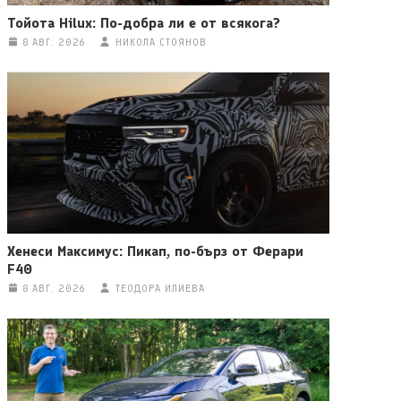
Тойота Hilux: По-добра ли е от всякога?
8 АВГ. 2026
НИКОЛА СТОЯНОВ
Хенеси Максимус: Пикап, по-бърз от Ферари
F40
8 АВГ. 2026
ТЕОДОРА ИЛИЕВА