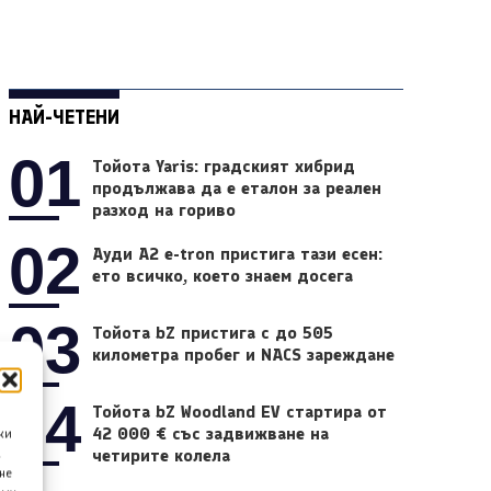
НАЙ-ЧЕТЕНИ
01
Тойота Yaris: градският хибрид
продължава да е еталон за реален
разход на гориво
02
Ауди A2 e-tron пристига тази есен:
ето всичко, което знаем досега
03
Тойота bZ пристига с до 505
километра пробег и NACS зареждане
04
Тойота bZ Woodland EV стартира от
42 000 € със задвижване на
ки
четирите колела
а
не