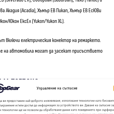
ва Акадия (Acadia), Хъмър ЕВ Пикап, Хъмър ЕВ ЕсЮВи
Юкон/Юкон ЕксЕл (Yukon/Yukon XL).
ът включи електрическия конектор на ремаркето.
ите на автомобила могат да засекат присъствието
ъм теглене
Управление на съгласие
 просто уравнение: сила е равна на маса по
да ви предоставим най-доброто изживяване, използваме технологии като бисквит
съхранение и/или достъп до информация за устройството ви. Даване на съгласие з
и технологии ще ни позволи да обработваме данни като поведението при сърфира