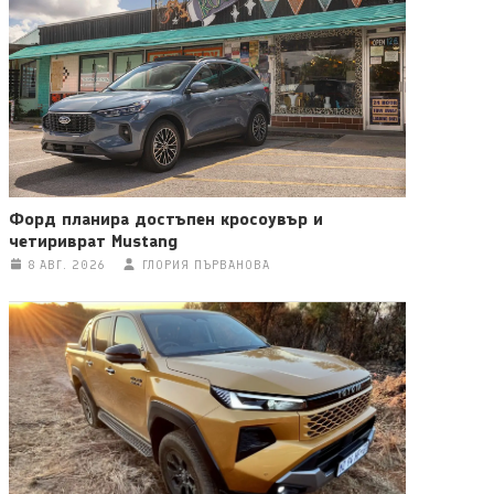
Форд планира достъпен кросоувър и
четириврат Mustang
8 АВГ. 2026
ГЛОРИЯ ПЪРВАНОВА