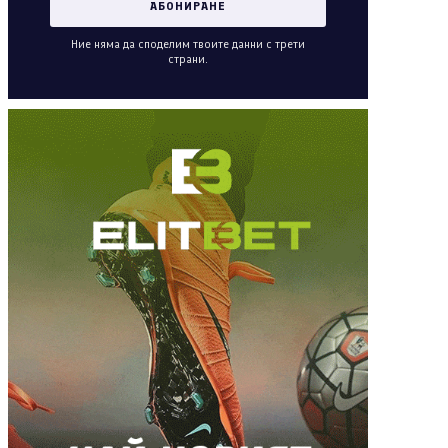
Ние няма да споделим твоите данни с трети
страни.