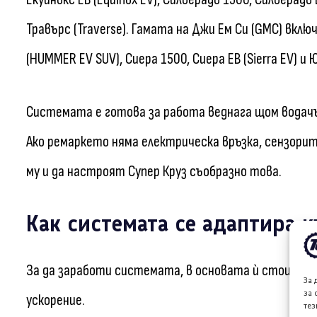
Травърс (Traverse). Гамата на Джи Ем Си (GMC) включ
(HUMMER EV SUV), Сиера 1500, Сиера ЕВ (Sierra EV) и 
Системата е готова за работа веднага щом водач
Ако ремаркето няма електрическа връзка, сензор
му и да настроят Супер Круз съобразно това.
Как системата се адаптира к
За да заработи системата, в основата ѝ стои много
За 
за 
ускорение.
тез