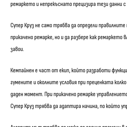
ремаркето и непрекъснато прецизира тези данни с
Супер Круз не само трябва да определи правилните 
прикачено ремарке, но и да разбере как ремаркето 
завои.
Кемпайнен е част от екип, който разработи функц
гумените и околните условия при преценката колко
даден момент. При прикачено ремарке управлениет
Супер Круз трябва да адаптира начина, по който у