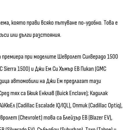
тема, която прави всяко пътуване по-удобно. Това е
къси или дълги разстояния.
а премиера при моделите Шевролет Силверадо 1500
MC Sierra 1500) и Джи Ем Си Хъмър ЕВ Пикап (GMC
едица автомобили на Джи Ем предлагат тази
ред тях са Бюик Енклав (Buick Enclave); Кадилак
КюЕл (Cadillac Escalade IQ/IQL), Оптик (Cadillac Optiq),
Шевролет (Chevrolet) това са Блейзър ЕВ (Blazer EV),
В (Silverado EV), Събърбан (Suburban), Тахо (Tahoe) и