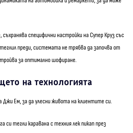
динамиката на автомобила и ремаркето, за да може
, съхранява специфични настройки на Супер Круз със
е теглил преди, системата не трябва да започва от
астройва за оптимално шофиране.
щето на технологията
 Джи Ем, за да улесни живота на клиентите си.
га си тегли каравана с техния лек пикап през