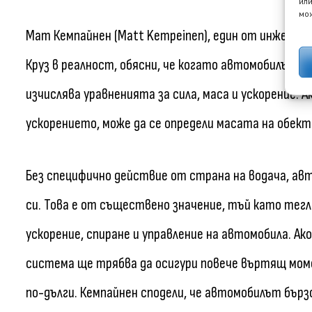
или
мож
Мат Кемпайнен (Matt Kempeinen), един от инженери
Круз в реалност, обясни, че когато автомобилът з
изчислява уравненията за сила, маса и ускорение. 
ускорението, може да се определи масата на обект
Без специфично действие от страна на водача, ав
си. Това е от съществено значение, тъй като тег
ускорение, спиране и управление на автомобила. А
система ще трябва да осигури повече въртящ мо
по-дълги. Кемпайнен сподели, че автомобилът бърз