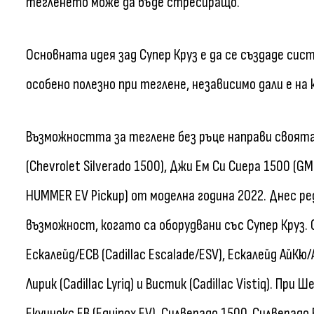
тегленето може да бъде стресиращо.
Основната идея зад Супер Круз е да се създаде сис
особено полезно при теглене, независимо дали е на 
Възможността за теглене без ръце направи своят
(Chevrolet Silverado 1500), Джи Ем Си Сиера 1500 (G
HUMMER EV Pickup) от моделна година 2022. Днес р
възможност, когато са оборудвани със Супер Круз. С
Ескалейд/ЕСВ (Cadillac Escalade/ESV), Ескалейд АйКю/Ай
Лирик (Cadillac Lyriq) и Вистик (Cadillac Vistiq). При 
Екуинокс ЕВ (Equinox EV), Силверадо 1500, Силверадо Е