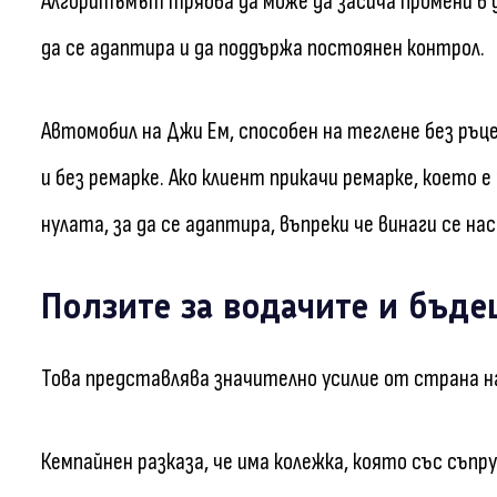
Алгоритъмът трябва да може да засича промени в 
да се адаптира и да поддържа постоянен контрол.
Автомобил на Джи Ем, способен на теглене без ръце
и без ремарке. Ако клиент прикачи ремарке, което 
нулата, за да се адаптира, въпреки че винаги се н
Ползите за водачите и бъде
Това представлява значително усилие от страна на
Кемпайнен разказа, че има колежка, която със съпру