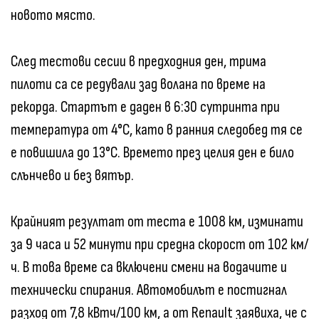
новото място.
След тестови сесии в предходния ден, трима
пилоти са се редували зад волана по време на
рекорда. Стартът е даден в 6:30 сутринта при
температура от 4°C, като в ранния следобед тя се
е повишила до 13°C. Времето през целия ден е било
слънчево и без вятър.
Крайният резултат от теста е 1008 км, изминати
за 9 часа и 52 минути при средна скорост от 102 км/
ч. В това време са включени смени на водачите и
технически спирания. Автомобилът е постигнал
разход от 7,8 кВтч/100 км, а от Renault заявиха, че с