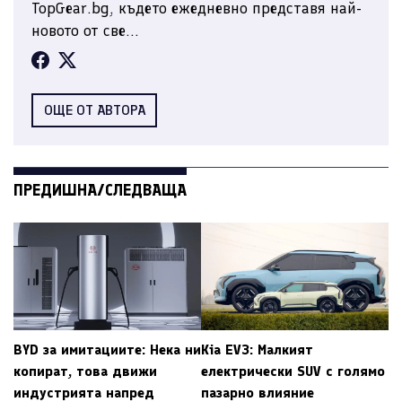
TopGear.bg, където ежедневно представя най-
новото от све...
ОЩЕ ОТ АВТОРА
ПРЕДИШНА/СЛЕДВАЩА
BYD за имитациите: Нека ни
Kia EV3: Малкият
копират, това движи
електрически SUV с голямо
индустрията напред
пазарно влияние