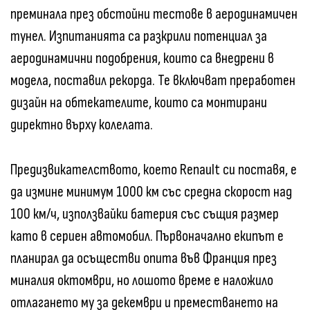
преминала през обстойни тестове в аеродинамичен
тунел. Изпитанията са разкрили потенциал за
аеродинамични подобрения, които са внедрени в
модела, поставил рекорда. Те включват преработен
дизайн на обтекателите, които са монтирани
директно върху колелата.
Предизвикателството, което Renault си поставя, е
да измине минимум 1000 км със средна скорост над
100 км/ч, използвайки батерия със същия размер
като в сериен автомобил. Първоначално екипът е
планирал да осъществи опита във Франция през
миналия октомври, но лошото време е наложило
отлагането му за декември и преместването на