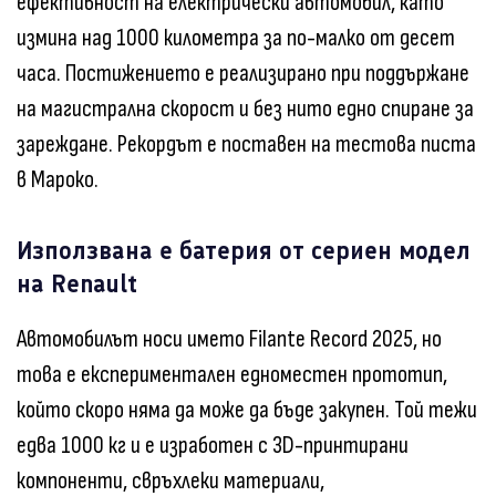
ефективност на електрически автомобил, като
измина над 1000 километра за по-малко от десет
часа. Постижението е реализирано при поддържане
на магистрална скорост и без нито едно спиране за
зареждане. Рекордът е поставен на тестова писта
в Мароко.
Използвана е батерия от сериен модел
на Renault
Автомобилът носи името Filante Record 2025, но
това е експериментален едноместен прототип,
който скоро няма да може да бъде закупен. Той тежи
едва 1000 кг и е изработен с 3D-принтирани
компоненти, свръхлеки материали,