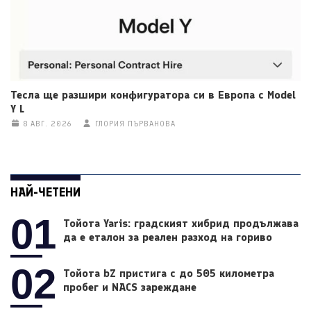
Тесла ще разшири конфигуратора си в Европа с Model
Y L
8 АВГ. 2026
ГЛОРИЯ ПЪРВАНОВА
НАЙ-ЧЕТЕНИ
01
Тойота Yaris: градският хибрид продължава
да е еталон за реален разход на гориво
02
Тойота bZ пристига с до 505 километра
пробег и NACS зареждане