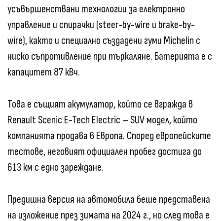
усъвършенствани технологии за електронно
управление и спирачки (steer-by-wire и brake-by-
wire), както и специално създадени гуми Michelin с
ниско съпротивление при търкаляне. Батерията е с
капацитет 87 кВч.
Това е същият акумулатор, който се вгражда в
Renault Scenic E-Tech Electric – SUV модел, който
компанията продава в Европа. Според европейските
тестове, неговият официален пробег достига до
613 км с едно зареждане.
Предишна версия на автомобила беше представена
на изложение през зимата на 2024 г., но след това е