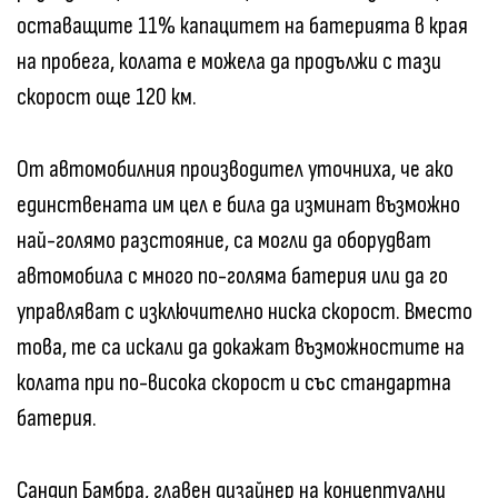
оставащите 11% капацитет на батерията в края
на пробега, колата е можела да продължи с тази
скорост още 120 км.
От автомобилния производител уточниха, че ако
единствената им цел е била да изминат възможно
най-голямо разстояние, са могли да оборудват
автомобила с много по-голяма батерия или да го
управляват с изключително ниска скорост. Вместо
това, те са искали да докажат възможностите на
колата при по-висока скорост и със стандартна
батерия.
Сандип Бамбра, главен дизайнер на концептуални