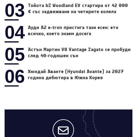
03
Тойота bZ Woodland EV стартира от 42 000
€ със задвижване на четирите колела
04
Ауди A2 e-tron пристига тази есен: ето
всичко, което знаем досега
05
Астън Мартин V8 Vantage Zagato се пробуди
след 40-годишен сън
06
Хюндай Аванте (Hyundai Avante) за 2027
година дебютира в Южна Корея