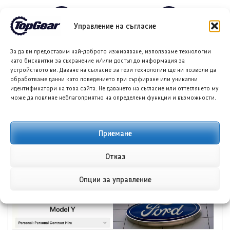
←
→
Управление на съгласие
За да ви предоставим най-доброто изживяване, използваме технологии
ПОДОБНИ ПУБЛИКАЦИИ
като бисквитки за съхранение и/или достъп до информация за
устройството ви. Даване на съгласие за тези технологии ще ни позволи да
обработваме данни като поведението при сърфиране или уникални
идентификатори на това сайта. Не даването на съгласие или оттеглянето му
може да повлияе неблагоприятно на определени функции и възможности.
Приемане
Форд планира
Тойота Hilux: По-добра
достъпен кросоувър и
ли е от всякога?
Отказ
четириврат Mustang
Опции за управление