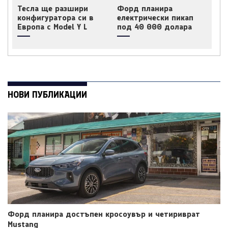
Тесла ще разшири
Форд планира
конфигуратора си в
електрически пикап
Европа с Model Y L
под 40 000 долара
НОВИ ПУБЛИКАЦИИ
Форд планира достъпен кросоувър и четириврат
Mustang