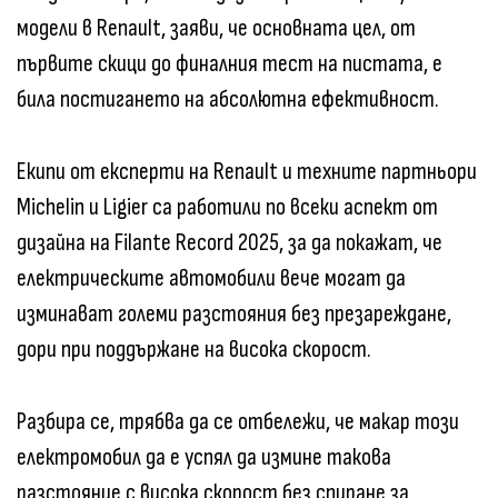
модели в Renault, заяви, че основната цел, от
първите скици до финалния тест на пистата, е
била постигането на абсолютна ефективност.
Екипи от експерти на Renault и техните партньори
Michelin и Ligier са работили по всеки аспект от
дизайна на Filante Record 2025, за да покажат, че
електрическите автомобили вече могат да
изминават големи разстояния без презареждане,
дори при поддържане на висока скорост.
Разбира се, трябва да се отбележи, че макар този
електромобил да е успял да измине такова
разстояние с висока скорост без спиране за