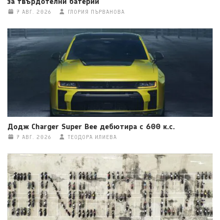
за твърдотелни батерии
7 АВГ. 2026
ГЛОРИЯ ПЪРВАНОВА
Додж Charger Super Bee дебютира с 600 к.с.
7 АВГ. 2026
ТЕОДОРА ИЛИЕВА