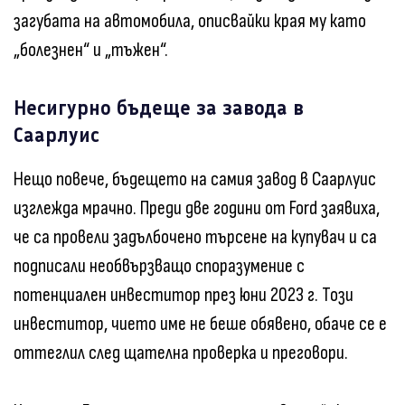
загубата на автомобила, описвайки края му като
„болезнен“ и „тъжен“.
Несигурно бъдеще за завода в
Саарлуис
Нещо повече, бъдещето на самия завод в Саарлуис
изглежда мрачно. Преди две години от Ford заявиха,
че са провели задълбочено търсене на купувач и са
подписали необвързващо споразумение с
потенциален инвеститор през юни 2023 г. Този
инвеститор, чието име не беше обявено, обаче се е
оттеглил след щателна проверка и преговори.