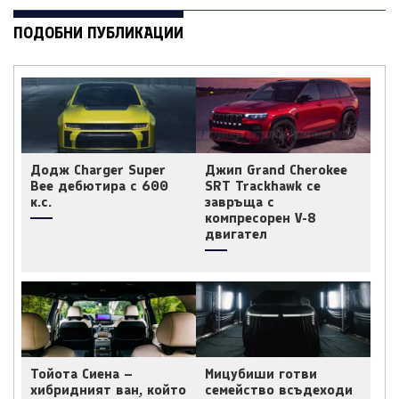
ПОДОБНИ ПУБЛИКАЦИИ
Додж Charger Super
Джип Grand Cherokee
Bee дебютира с 600
SRT Trackhawk се
к.с.
завръща с
компресорен V-8
двигател
Тойота Сиена –
Мицубиши готви
хибридният ван, който
семейство всъдеходи