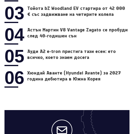
03
Тойота bZ Woodland EV стартира от 42 000
€ със задвижване на четирите колела
04
Астън Мартин V8 Vantage Zagato се пробуди
след 40-годишен сън
05
Ауди A2 e-tron пристига тази есен: ето
всичко, което знаем досега
06
Хюндай Аванте (Hyundai Avante) за 2027
година дебютира в Южна Корея