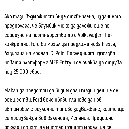
Ако тази възможност бъде отхвърлена, изданието
предполага, че Баумбик може да заложи още по-
сериозно на партньорството с Volkswagen. По-
конкретно, Ford би могъл да предложи нова Fiesta,
базирана на модела ID. Polo. Последният използва
новата платформа MEB Entry и се очаква да струва
под 25 000 евро.
Макар да предстои да видим дали тази идея ще се
осъществи, Ford вече обяви планове за нов
автомобил с различни типове задвижване, който ще
се произвежда във Валенсия, Испания. Предишни
доклади сочат, че мистериозният модел ще се