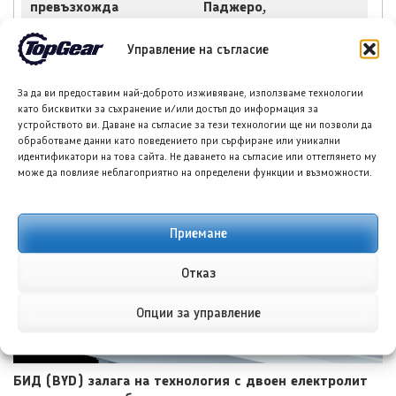
превъзхожда
Паджеро,
луксозните всъдеходи
включително
компактен Монтеро
Управление на съгласие
срещу Тойота RAV4
За да ви предоставим най-доброто изживяване, използваме технологии
като бисквитки за съхранение и/или достъп до информация за
устройството ви. Даване на съгласие за тези технологии ще ни позволи да
обработваме данни като поведението при сърфиране или уникални
идентификатори на това сайта. Не даването на съгласие или оттеглянето му
НОВИ ПУБЛИКАЦИИ
може да повлияе неблагоприятно на определени функции и възможности.
Приемане
Отказ
Опции за управление
БИД (BYD) залага на технология с двоен електролит