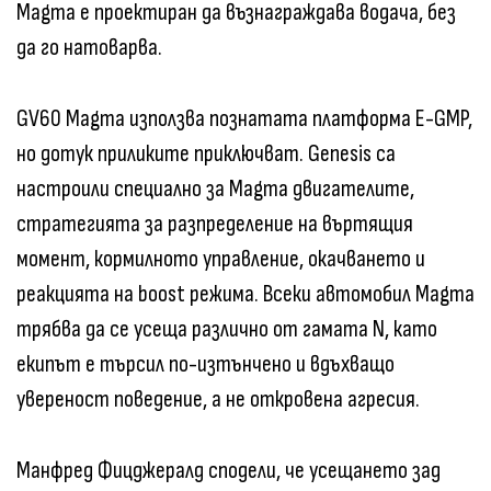
Magma е проектиран да възнаграждава водача, без
да го натоварва.
GV60 Magma използва познатата платформа E-GMP,
но дотук приликите приключват. Genesis са
настроили специално за Magma двигателите,
стратегията за разпределение на въртящия
момент, кормилното управление, окачването и
реакцията на boost режима. Всеки автомобил Magma
трябва да се усеща различно от гамата N, като
екипът е търсил по-изтънчено и вдъхващо
увереност поведение, а не откровена агресия.
Манфред Фицджералд сподели, че усещането зад