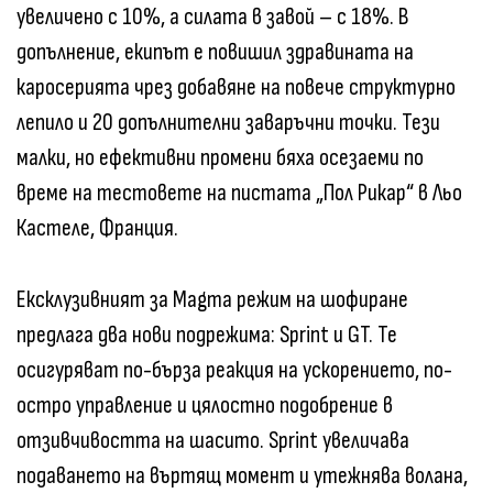
увеличено с 10%, а силата в завой – с 18%. В
допълнение, екипът е повишил здравината на
каросерията чрез добавяне на повече структурно
лепило и 20 допълнителни заваръчни точки. Тези
малки, но ефективни промени бяха осезаеми по
време на тестовете на пистата „Пол Рикар“ в Льо
Кастеле, Франция.
Ексклузивният за Magma режим на шофиране
предлага два нови подрежима: Sprint и GT. Те
осигуряват по-бърза реакция на ускорението, по-
остро управление и цялостно подобрение в
отзивчивостта на шасито. Sprint увеличава
подаването на въртящ момент и утежнява волана,