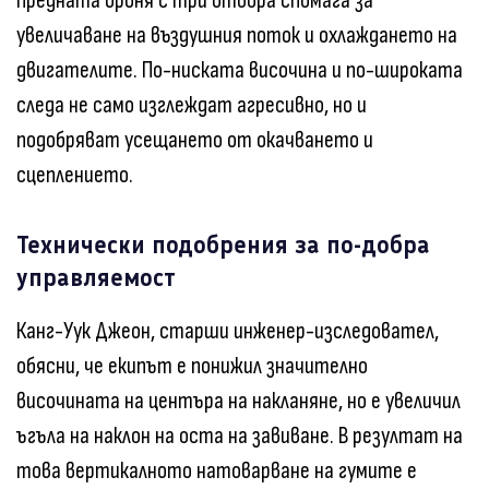
предната броня с три отвора спомага за
увеличаване на въздушния поток и охлаждането на
двигателите. По-ниската височина и по-широката
следа не само изглеждат агресивно, но и
подобряват усещането от окачването и
сцеплението.
Технически подобрения за по-добра
управляемост
Канг-Уук Джеон, старши инженер-изследовател,
обясни, че екипът е понижил значително
височината на центъра на накланяне, но е увеличил
ъгъла на наклон на оста на завиване. В резултат на
това вертикалното натоварване на гумите е