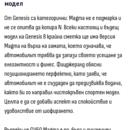
модел
От Genesis са категорични: Magma не е подмарка и
не се опитва да копира N. Всеки настоящ и бъдещ
модел на Genesis в крайна сметка ще има версия
Magma на върха на гамата, което означава, че
автомобилът трябва да запази своето усещане за
елегантност и финес. Фицджералд обясни
позиционирането перфектно, като заяви, че
автомобилът не е създаден да предизвиква водача,
както би го направил чистокръвен спортен модел.
Целта е да се добави аспект на спокойствие и
удоволствие от шофирането.
Въпреки че GV60 Magma е по-бърз и динамичен,