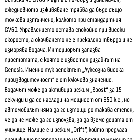
ежедневното изживяване трябва да бъде също
толкова изтънчено, колкото при стандартния
GV60. Управлението остава спокойно при високи
скорости, а окачването не е прекалено твърдо и не
изморява водача. Интериорът запазва
простотата, с която е известен дизайнът на
Genesis. Именно тук аспектът „Луксозна висока
производителност“ е от ключово значение.
Водачът може да активира режим „Boost“ за 15
секунди и да се наслади на мощност от 650 к.с., но
автомобилът няма да го изтощи до такава степен,
че да не може да го използва, за да вземе децата от
училище. Налице е и режим „Drift“, който предлага
специфично разпределение на въртящия момент за