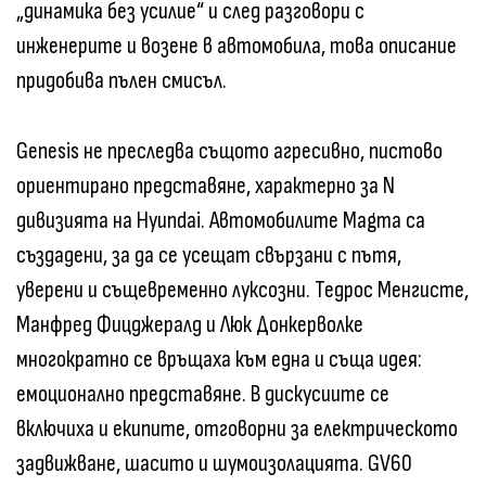
„динамика без усилие“ и след разговори с
инженерите и возене в автомобила, това описание
придобива пълен смисъл.
Genesis не преследва същото агресивно, пистово
ориентирано представяне, характерно за N
дивизията на Hyundai. Автомобилите Magma са
създадени, за да се усещат свързани с пътя,
уверени и същевременно луксозни. Тедрос Менгисте,
Манфред Фицджералд и Люк Донкерволке
многократно се връщаха към една и съща идея:
емоционално представяне. В дискусиите се
включиха и екипите, отговорни за електрическото
задвижване, шасито и шумоизолацията. GV60