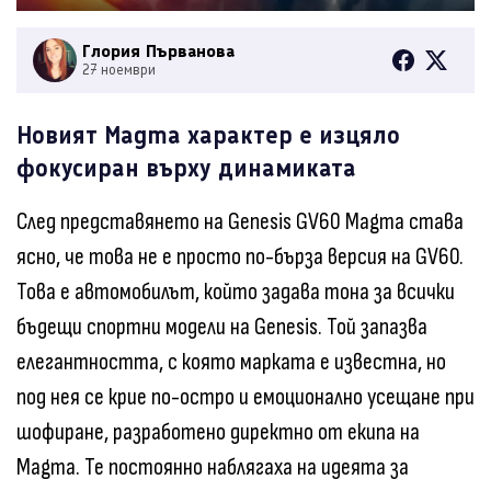
Глория Първанова
27 ноември
Новият Magma характер е изцяло
фокусиран върху динамиката
След представянето на Genesis GV60 Magma става
ясно, че това не е просто по-бърза версия на GV60.
Това е автомобилът, който задава тона за всички
бъдещи спортни модели на Genesis. Той запазва
елегантността, с която марката е известна, но
под нея се крие по-остро и емоционално усещане при
шофиране, разработено директно от екипа на
Magma. Те постоянно наблягаха на идеята за