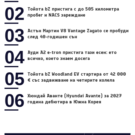
02
Тойота bZ пристига с до 505 километра
пробег и NACS зареждане
03
Астън Мартин V8 Vantage Zagato се пробуди
след 40-годишен сън
04
Ауди A2 e-tron пристига тази есен: ето
всичко, което знаем досега
05
Тойота bZ Woodland EV стартира от 42 000
€ със задвижване на четирите колела
06
Хюндай Аванте (Hyundai Avante) за 2027
година дебютира в Южна Корея