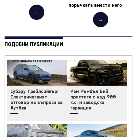
поръчката вместо него
←
→
ПОДОБНИ ПУБЛИКАЦИИ
Субару Трейлсийкър:
Рам Ръмбъл Бий
Електрическият
пристига с над 900
отговор на въпроса за
к.с. и заводска
Аутбек
гаранция