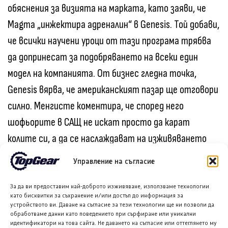
обяснения за визията на марката, като заяви, че
Magma „инжектира адреналин“ в Genesis. Той добави,
че всички научени уроци от тази програма трябва
да допринесат за подобряването на всеки един
модел на компанията. От бизнес гледна точка,
Genesis вярва, че американският пазар ще отговори
силно. Менгисте коментира, че според него
шофьорите в САЩ не искат просто да карат
колите си, а да се наслаждават на изживяването
зад волана. На въпроса защо Genesis вярва, че
Управление на съгласие
спортната им стратегия ще успее там, където
други луксозни марки са се провалили, Донкерволке
За да ви предоставим най-доброто изживяване, използваме технологии
като бисквитки за съхранение и/или достъп до информация за
отговори с числа. Той подчерта, че постигнатото
устройството ви. Даване на съгласие за тези технологии ще ни позволи да
обработваме данни като поведението при сърфиране или уникални
от компанията за 10 години е без аналог и това е
идентификатори на това сайта. Не даването на съгласие или оттеглянето му