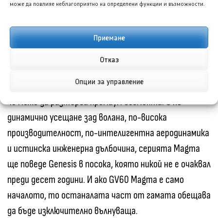
може да повлияе неблагоприятно на определени функции и възможности.
доказателство за сериозните им намерения.
Приемане
GV60 Magma не е просто еднократно спортно ниво
на оборудване, нито е копие на Hyundai N. Той е
Отказ
основата на цяло десетилетие от мощни луксозни
Опции за управление
автомобили, идващи от марка, която вече доказа,
че може да разтърси премиум сегмента. С по-
динамично усещане зад волана, по-висока
производителност, по-интелигентна аеродинамика
и истинска инженерна дълбочина, серията Magma
ще поведе Genesis в посока, която никой не е очаквал
преди десет години. И ако GV60 Magma е само
началото, то останалата част от гамата обещава
да бъде изключително вълнуваща.