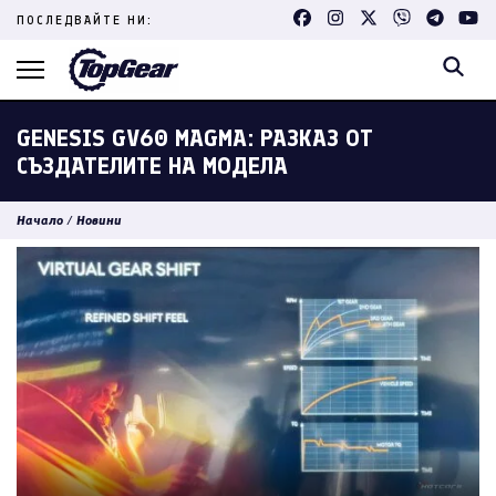
Skip
ПОСЛЕДВАЙТЕ НИ:
to
content
(Press
Enter)
GENESIS GV60 MAGMA: РАЗКАЗ ОТ
СЪЗДАТЕЛИТЕ НА МОДЕЛА
Начало
/
Новини