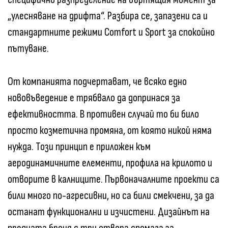
„улесняване на дрифта“. Разбира се, запазени са и
стандартните режими Comfort и Sport за спокойно
пътуване.
От компанията подчертават, че всяко едно
нововъведение е трябвало да допринася за
ефективността. В противен случай то би било
просто козметична промяна, от която никой няма
нужда. Този принцип е приложен към
аеродинамичните елементи, профила на крилото и
отворите в калниците. Първоначалните проекти са
били много по-агресивни, но са били смекчени, за да
останат функционални и изчистени. Дизайнът на