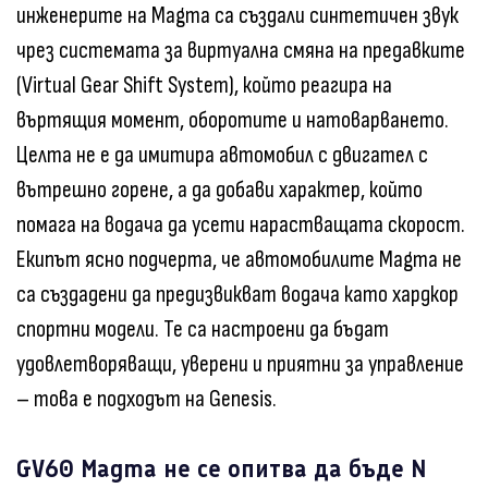
инженерите на Magma са създали синтетичен звук
чрез системата за виртуална смяна на предавките
(Virtual Gear Shift System), който реагира на
въртящия момент, оборотите и натоварването.
Целта не е да имитира автомобил с двигател с
вътрешно горене, а да добави характер, който
помага на водача да усети нарастващата скорост.
Екипът ясно подчерта, че автомобилите Magma не
са създадени да предизвикват водача като хардкор
спортни модели. Те са настроени да бъдат
удовлетворяващи, уверени и приятни за управление
– това е подходът на Genesis.
GV60 Magma не се опитва да бъде N