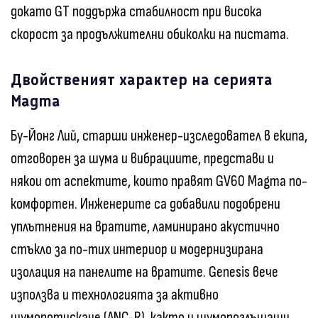
докато GT поддържа стабилност при висока
скорост за продължителни обиколки на пистата.
Двойственият характер на серията
Magma
Бу-Йонг Лий, старши инженер-изследовател в екипа,
отговорен за шума и вибрациите, представи и
някои от аспектите, които правят GV60 Magma по-
комфортен. Инженерите са добавили подобрени
уплътнения на вратите, ламинирано акустично
стъкло за по-тих интериор и модернизирана
изолация на панелите на вратите. Genesis вече
използва и технологията за активно
шумопотискане (ANC-R), както и шумопоглъщащи