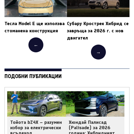
Тесла Model E ще използва
Субару Крострек Хибрид се
стоманена конструкция
завръща за 2026 г. с нов
двигател
←
→
ПОДОБНИ ПУБЛИКАЦИИ
Тойота bZ4X – разумен
Хюндай Палисад
избор за електрически
(Palisade) за 2026
всъдеход
година: Хибридният