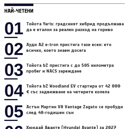
НАЙ-ЧЕТЕНИ
01
Тойота Yaris: градският хибрид продължава
да е еталон за реален разход на гориво
02
Ауди A2 e-tron пристига тази есен: ето
всичко, което знаем досега
03
Тойота bZ пристига с до 505 километра
пробег и NACS зареждане
04
Тойота bZ Woodland EV стартира от 42 000
€ със задвижване на четирите колела
05
Астън Мартин V8 Vantage Zagato се пробуди
след 40-годишен сън
Хюндай Аванте (Hyundai Avante) за 2027