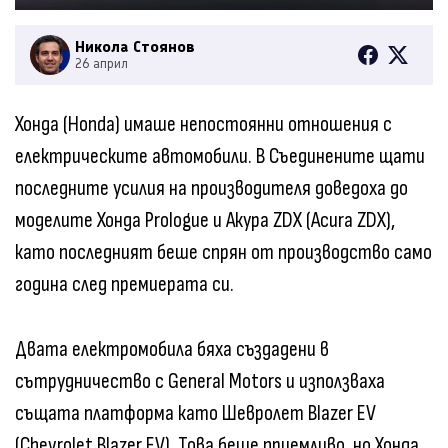
Никола Стоянов
26 април
Хонда (Honda) имаше непостоянни отношения с
електрическите автомобили. В Съединените щати
последните усилия на производителя доведоха до
моделите Хонда Prologue и Акура ZDX (Acura ZDX),
като последният беше спрян от производство само
година след премиерата си.
Двата електромобила бяха създадени в
сътрудничество с General Motors и използваха
същата платформа като Шевролет Blazer EV
(Chevrolet Blazer EV). Това беше приемливо, но Хонда