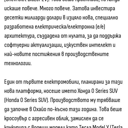
искаше повече. Много повече. Затова инвестира
десетки милиарди долари в изцяло нова, специално
разработена електрическа/електронна (e/e)
архитектура, създадена от нулата, за да поддържа
софтуерни актуализации, изкуствен интелект и
най-новите постижения в производствените
технологии.
Един от първите електромобили, планирани за тази
нова платформа, носеше името Хонда 0 Series SUV
(Honda 0 Series SUV). Производството му трябваше
да започне в Охайо по-късно тази година. Това беше
кросоувър с агресивен облик, замислен да се
конкурира с водещи модели като Тесла Model Y (Tesla