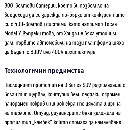
800-волтови батерии, което би позволило на
всъдехода да се зарежда по-бързо от конкурентите
си с 400-волтови системи, като например Тесла
Model Y. Въпреки това, от Хонда не бяха уточнили
дали първите автомобили на тази платформа щяха
да бъдат с 800V или 400V архитектура.
Технологични предимства
Последният прототип на 0 Series SUV разполагаше с
волан тип щурвал, контурни бели седалки, огромен
панорамен покрив и широк екран по цялата ширина
на таблото. Отзад, дизайнерите бяха заложили на
профил тип „камбек“, който спомага за намаляване