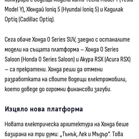
Model Y), Хюндай Ioniq 5 (Hyundai Ioniq 5) и Кадилак
Optiq (Cadillac Optiq).
Сега обаче Хонда 0 Series SUV, заедно с останалите
модели на същата платформа – Хонда 0 Series
Saloon (Honda 0 Series Saloon) и Акура RSX (Acura RSX)
– са прекратени. Хонда реши да отмени
разработката на своите водещи електромобили,
което доведе до огромни финансови загуби.
Изцяло нова платформа
Новата електрическа архитектура на Хонда беше
базирана на три думи: „Тънък, Лек и Мъдър“. Това