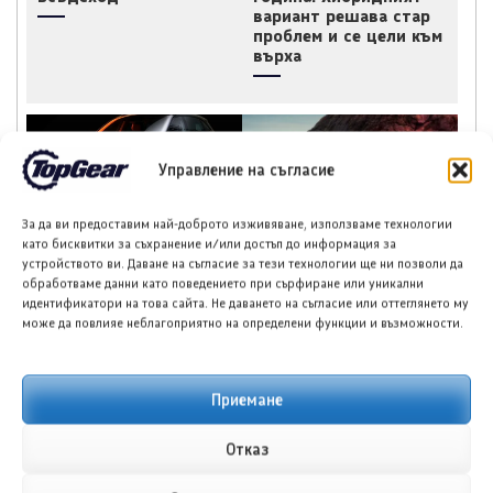
вариант решава стар
проблем и се цели към
върха
Управление на съгласие
За да ви предоставим най-доброто изживяване, използваме технологии
Зийкр 7X Black Nova,
Луксийд RX: Новият
като бисквитки за съхранение и/или достъп до информация за
лимитирана серия от
китайски кросоувър с
устройството ви. Даване на съгласие за тези технологии ще ни позволи да
200 бройки
585 к.с. и облик,
обработваме данни като поведението при сърфиране или уникални
вдъхновен от Ферари
идентификатори на това сайта. Не даването на съгласие или оттеглянето му
може да повлияе неблагоприятно на определени функции и възможности.
Приемане
НОВИ ПУБЛИКАЦИИ
Отказ