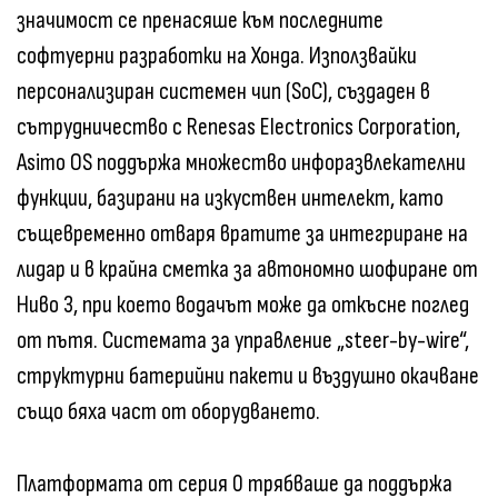
значимост се пренасяше към последните
софтуерни разработки на Хонда. Използвайки
персонализиран системен чип (SoC), създаден в
сътрудничество с Renesas Electronics Corporation,
Asimo OS поддържа множество инфоразвлекателни
функции, базирани на изкуствен интелект, като
същевременно отваря вратите за интегриране на
лидар и в крайна сметка за автономно шофиране от
Ниво 3, при което водачът може да откъсне поглед
от пътя. Системата за управление „steer-by-wire“,
структурни батерийни пакети и въздушно окачване
също бяха част от оборудването.
Платформата от серия 0 трябваше да поддържа