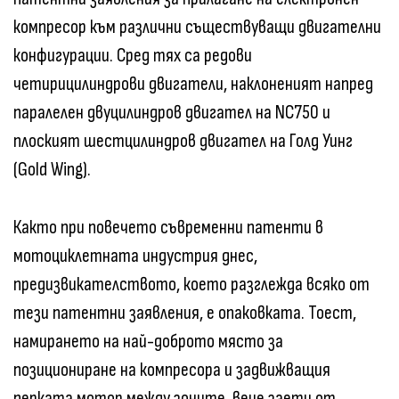
компресор към различни съществуващи двигателни
конфигурации. Сред тях са редови
четирицилиндрови двигатели, наклоненият напред
паралелен двуцилиндров двигател на NC750 и
плоският шестцилиндров двигател на Голд Уинг
(Gold Wing).
Както при повечето съвременни патенти в
мотоциклетната индустрия днес,
предизвикателството, което разглежда всяко от
тези патентни заявления, е опаковката. Тоест,
намирането на най-доброто място за
позициониране на компресора и задвижващия
перката мотор между зоните, вече заети от