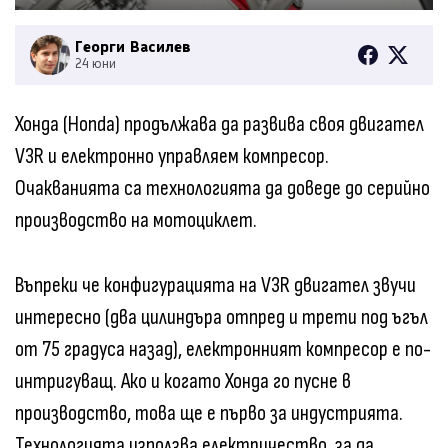
Георги Василев
24 юни
Хонда (Honda) продължава да развива своя двигател
V3R и електронно управляем компресор.
Очакванията са технологията да доведе до серийно
производство на мотоциклет.
Въпреки че конфигурацията на V3R двигател звучи
интересно (два цилиндъра отпред и трети под ъгъл
от 75 градуса назад), електронният компресор е по-
интригуващ. Ако и когато Хонда го пусне в
производство, това ще е първо за индустрията.
Технологията използва електричество, за да