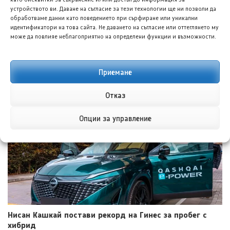
устройството ви. Даване на съгласие за тези технологии ще ни позволи да
обработваме данни като поведението при сърфиране или уникални
идентификатори на това сайта. Не даването на съгласие или оттеглянето му
може да повлияе неблагоприятно на определени функции и възможности.
Приемане
Кадилак Ескалейд АйКю прави дългите пътувания с
електромобил лесни
Отказ
6 АВГ. 2026
НИКОЛА СТОЯНОВ
Опции за управление
Нисан Кашкай постави рекорд на Гинес за пробег с
хибрид