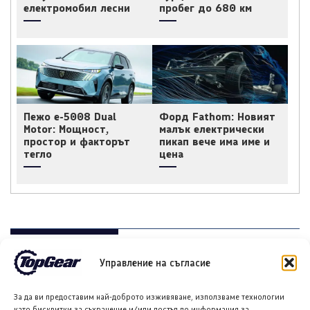
електромобил лесни
пробег до 680 км
Пежо e-5008 Dual
Форд Fathom: Новият
Motor: Мощност,
малък електрически
простор и факторът
пикап вече има име и
тегло
цена
НОВИ ПУБЛИКАЦИИ
Управление на съгласие
За да ви предоставим най-доброто изживяване, използваме технологии
като бисквитки за съхранение и/или достъп до информация за