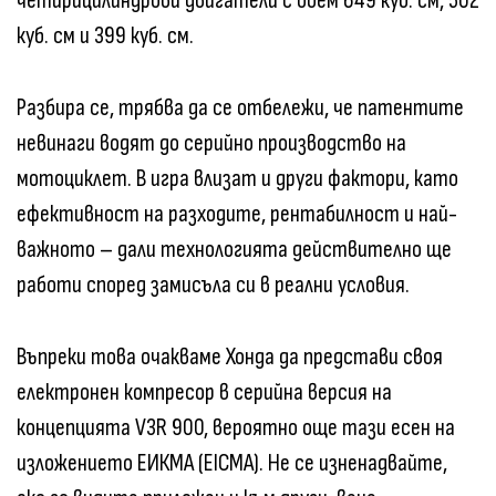
четирицилиндрови двигатели с обем 649 куб. см, 502
куб. см и 399 куб. см.
Разбира се, трябва да се отбележи, че патентите
невинаги водят до серийно производство на
мотоциклет. В игра влизат и други фактори, като
ефективност на разходите, рентабилност и най-
важното – дали технологията действително ще
работи според замисъла си в реални условия.
Въпреки това очакваме Хонда да представи своя
електронен компресор в серийна версия на
концепцията V3R 900, вероятно още тази есен на
изложението ЕИКМА (EICMA). Не се изненадвайте,