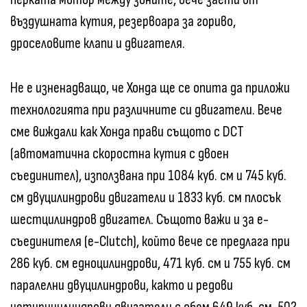
въздушната кутия, резервоара за гориво,
дроселовите клапи и двигателя.
Не е изненадващо, че Хонда ще се опита да приложи
технологията при различните си двигатели. Вече
сме виждали как Хонда прави същото с DCT
(автоматична скоростна кутия с двоен
съединител), използвана при 1084 куб. см и 745 куб.
см двуцилиндрови двигатели и 1833 куб. см плосък
шестцилиндров двигател. Същото важи и за е-
съединителя (e-Clutch), който вече се предлага при
286 куб. см едноцилиндрови, 471 куб. см и 755 куб. см
паралелни двуцилиндрови, както и редови