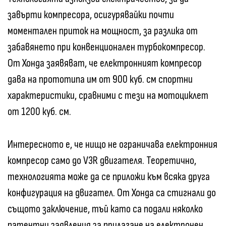
завърти компресора, осигурявайки почти
моментален приток на мощност, за разлика от
забавянето при конвенционален турбокомпресор.
От Хонда заявяват, че електронният компресор
дава на прототипа им от 900 куб. см спортни
характеристики, сравними с тези на мотоциклет
от 1200 куб. см.
Интересното е, че нищо не ограничава електронния
компресор само до V3R двигателя. Теоретично,
технологията може да се приложи към всяка друга
конфигурация на двигател. От Хонда са стигнали до
същото заключение, тъй като са подали няколко
патентни заявления за прилагане на електронен