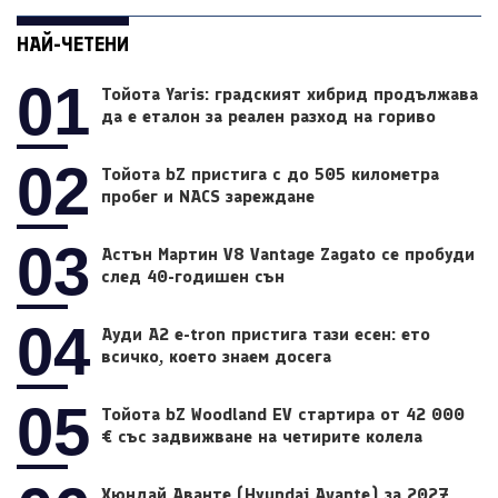
НАЙ-ЧЕТЕНИ
01
Тойота Yaris: градският хибрид продължава
да е еталон за реален разход на гориво
02
Тойота bZ пристига с до 505 километра
пробег и NACS зареждане
03
Астън Мартин V8 Vantage Zagato се пробуди
след 40-годишен сън
04
Ауди A2 e-tron пристига тази есен: ето
всичко, което знаем досега
05
Тойота bZ Woodland EV стартира от 42 000
€ със задвижване на четирите колела
Хюндай Аванте (Hyundai Avante) за 2027