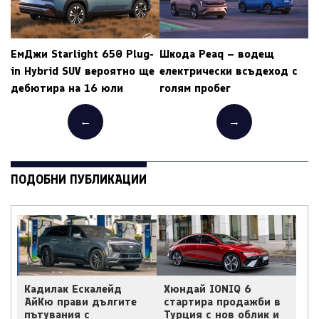
ЕмДжи Starlight 650 Plug-
Шкода Peaq – водещ
in Hybrid SUV вероятно ще
електрически всъдеход с
дебютира на 16 юли
голям пробег
←
→
ПОДОБНИ ПУБЛИКАЦИИ
Кадилак Ескалейд
Хюндай IONIQ 6
АйКю прави дългите
стартира продажби в
пътувания с
Турция с нов облик и