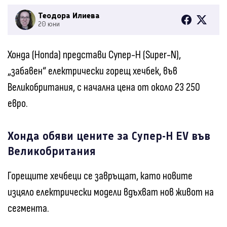
Теодора Илиева
20 юни
Хонда (Honda) представи Супер-Н (Super-N),
„забавен“ електрически горещ хечбек, във
Великобритания, с начална цена от около 23 250
евро.
Хонда обяви цените за Супер-Н EV във
Великобритания
Горещите хечбеци се завръщат, като новите
изцяло електрически модели вдъхват нов живот на
сегмента.