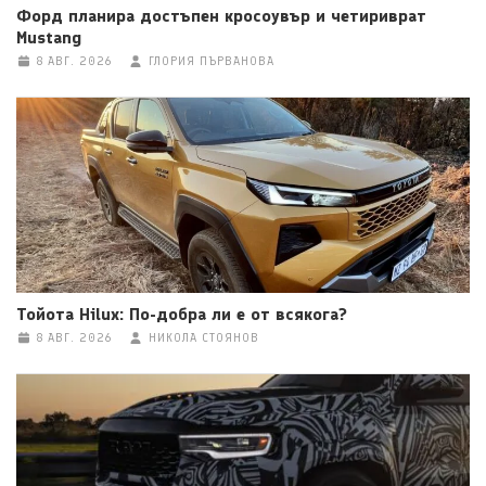
Форд планира достъпен кросоувър и четириврат
Mustang
8 АВГ. 2026
ГЛОРИЯ ПЪРВАНОВА
Тойота Hilux: По-добра ли е от всякога?
8 АВГ. 2026
НИКОЛА СТОЯНОВ