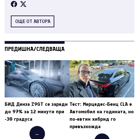
ОЩЕ ОТ АВТОРА
ПРЕДИШНА/СЛЕДВАЩА
БИД Денза Z9GT се зареди
Тест: Мерцедес-Бенц CLA е
до 97% за 12 минути при
Автомобил на годината, но
-30 градуса
по-евтин хибрид го
превъзхожда
←