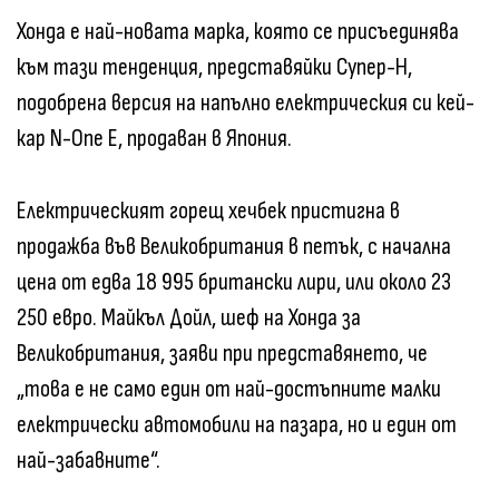
Хонда е най-новата марка, която се присъединява
към тази тенденция, представяйки Супер-Н,
подобрена версия на напълно електрическия си кей-
кар N-One E, продаван в Япония.
Електрическият горещ хечбек пристигна в
продажба във Великобритания в петък, с начална
цена от едва 18 995 британски лири, или около 23
250 евро. Майкъл Дойл, шеф на Хонда за
Великобритания, заяви при представянето, че
„това е не само един от най-достъпните малки
електрически автомобили на пазара, но и един от
най-забавните“.