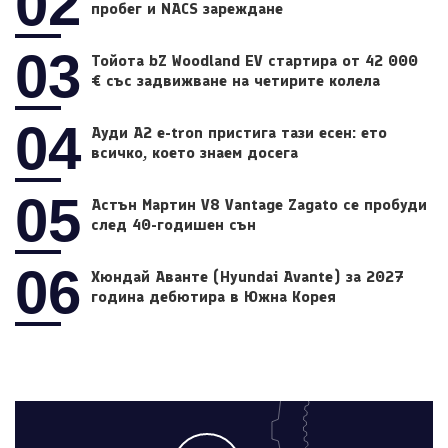
02
пробег и NACS зареждане
03
Тойота bZ Woodland EV стартира от 42 000
€ със задвижване на четирите колела
04
Ауди A2 e-tron пристига тази есен: ето
всичко, което знаем досега
05
Астън Мартин V8 Vantage Zagato се пробуди
след 40-годишен сън
06
Хюндай Аванте (Hyundai Avante) за 2027
година дебютира в Южна Корея