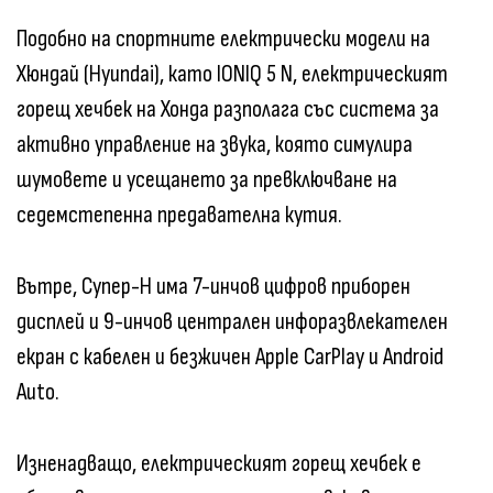
Подобно на спортните електрически модели на
Хюндай (Hyundai), като IONIQ 5 N, електрическият
горещ хечбек на Хонда разполага със система за
активно управление на звука, която симулира
шумовете и усещането за превключване на
седемстепенна предавателна кутия.
Вътре, Супер-Н има 7-инчов цифров приборен
дисплей и 9-инчов централен инфоразвлекателен
екран с кабелен и безжичен Apple CarPlay и Android
Auto.
Изненадващо, електрическият горещ хечбек е