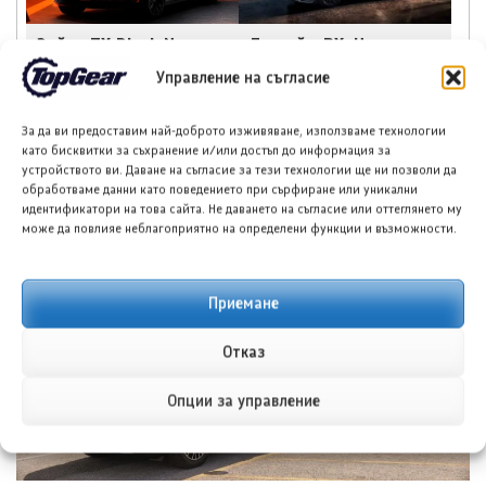
Зийкр 7X Black Nova,
Луксийд RX: Новият
лимитирана серия от
китайски кросоувър с
Управление на съгласие
200 бройки
585 к.с. и облик,
вдъхновен от Ферари
За да ви предоставим най-доброто изживяване, използваме технологии
като бисквитки за съхранение и/или достъп до информация за
устройството ви. Даване на съгласие за тези технологии ще ни позволи да
обработваме данни като поведението при сърфиране или уникални
идентификатори на това сайта. Не даването на съгласие или оттеглянето му
може да повлияе неблагоприятно на определени функции и възможности.
НОВИ ПУБЛИКАЦИИ
Приемане
Отказ
Опции за управление