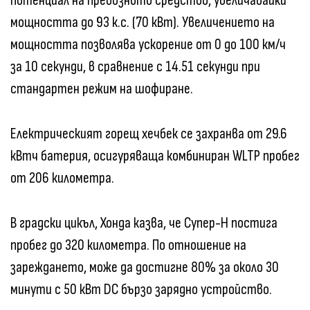
потенциал на превозното средство, увеличавайки
мощността до 93 к.с. (70 кВт). Увеличението на
мощността позволява ускорение от 0 до 100 км/ч
за 10 секунди, в сравнение с 14.51 секунди при
стандартен режим на шофиране.
Електрическият горещ хечбек се захранва от 29.6
кВтч батерия, осигуряваща комбиниран WLTP пробег
от 206 километра.
В градски цикъл, Хонда казва, че Супер-Н постига
пробег до 320 километра. По отношение на
зареждането, може да достигне 80% за около 30
минути с 50 кВт DC бързо зарядно устройство.