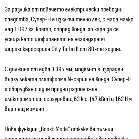
За разлика от повечето електрически превозни
средства, Супер-Н е изключително лек, с маса малко
над 1 097 кг, което, според Хонда, го кара да се
усеща като шофирането на легендарния
ширококаросериен City Turbo II от 80-те години.
С дължина от едва 3 395 мм, моделът е изграден
върху леката платформа N-серия на Хонда. Супер-Н
е оборудван с един предно разположен
електромотор, осигуряващ 63 к.с. (47 кВт) и 162 Нм
въртящ момент.
Нова функция „Boost Mode“ отключва пълния