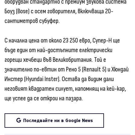
оборудван стандартно с премиум звукова система
Боуз (Bose) с осем говорителя, включваща 20-
сантиметров субуфер.
С начална цена от около 23 250 евро, Супер-Н ще
бъде един от най-достъпните електрически
горещи хечбеци във Великобритания. Той е
значително по-евтин от Рено 5 (Renault 5) и Хюндай
Инстер (Hyundai Inster). Остава да видим дали
неговият квадратен силует, напомнящ на кей-кар,
ще успее да се открои на пазара.
Последвайте ни в Google News