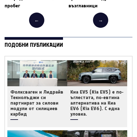
пробег
възглавници
←
→
ПОДОБНИ ПУБЛИКАЦИИ
Фолксваген и Лидрайв
Киа EV5 (Kia EV5) е по-
Текнолъджи си
ъглестата, по-евтина
партнират за силови
алтернатива на Киа
модули от силициев
EV6 (Kia EV6). С една
карбид
уловка.