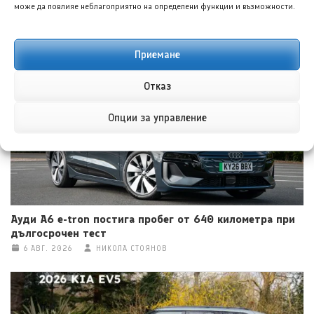
може да повлияе неблагоприятно на определени функции и възможности.
Фолксваген и Лидрайв Текнолъджи си партнират за
силови модули от силициев карбид
Приемане
6 АВГ. 2026
ГЕОРГИ ВАСИЛЕВ
Отказ
Опции за управление
Ауди A6 e-tron постига пробег от 640 километра при
дългосрочен тест
6 АВГ. 2026
НИКОЛА СТОЯНОВ