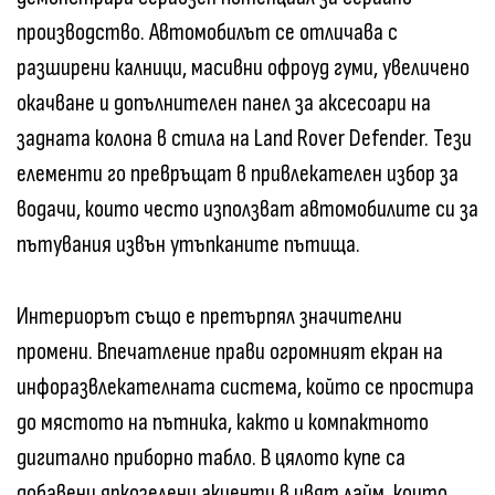
производство. Автомобилът се отличава с
разширени калници, масивни офроуд гуми, увеличено
окачване и допълнителен панел за аксесоари на
задната колона в стила на Land Rover Defender. Тези
елементи го превръщат в привлекателен избор за
водачи, които често използват автомобилите си за
пътувания извън утъпканите пътища.
Интериорът също е претърпял значителни
промени. Впечатление прави огромният екран на
инфоразвлекателната система, който се простира
до мястото на пътника, както и компактното
дигитално приборно табло. В цялото купе са
добавени яркозелени акценти в цвят лайм, които