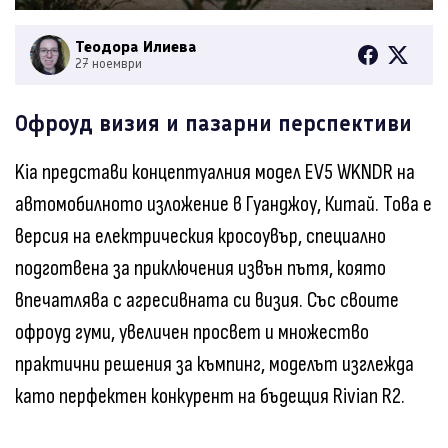
Теодора Илиева
27 ноември
Офроуд визия и пазарни перспективи
Kia представи концептуалния модел EV5 WKNDR на
автомобилното изложение в Гуанджоу, Китай. Това е
версия на електрическия кросоувър, специално
подготвена за приключения извън пътя, която
впечатлява с агресивната си визия. Със своите
офроуд гуми, увеличен просвет и множество
практични решения за къмпинг, моделът изглежда
като перфектен конкурент на бъдещия Rivian R2.