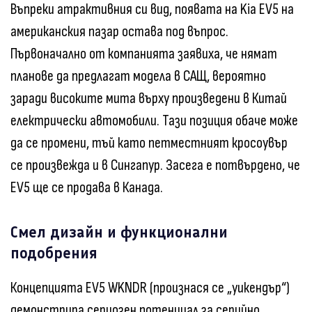
Въпреки атрактивния си вид, появата на Kia EV5 на
американския пазар остава под въпрос.
Първоначално от компанията заявиха, че нямат
планове да предлагат модела в САЩ, вероятно
заради високите мита върху произведени в Китай
електрически автомобили. Тази позиция обаче може
да се промени, тъй като петместният кросоувър
се произвежда и в Сингапур. Засега е потвърдено, че
EV5 ще се продава в Канада.
Смел дизайн и функционални
подобрения
Концепцията EV5 WKNDR (произнася се „уикендър“)
демонстрира сериозен потенциал за серийно