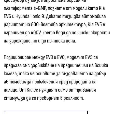
кросоувър използва опростена версия на
платформата e-GMP, позната от модели като Kia
EV6 и Hyundai Ioniq 9. Докато тези два автомобила
разчитат на 800-волтова архитектура, Kia EV5 е
ограничен до 400V, което води до по-ниски скорости
на зареждане, но и до по-ниска цена.
Позициониран между EV3 и EV6, моделът EV5 се
предлага със задвижване на предните или на всички
колела, така че основите за създаването на добър
автомобил за приключения сред природата са
налице. От Kia се нуждаят само от правилния
стимул, за да го превърнат в реалност.