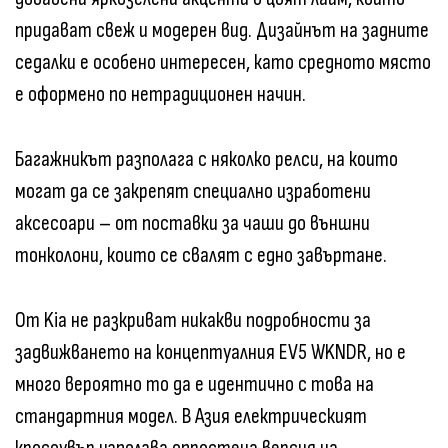
придават свеж и модерен вид. Дизайнът на задните
седалки е особено интересен, като средното място
е оформено по нетрадиционен начин.
Багажникът разполага с няколко релси, на които
могат да се закрепят специално изработени
аксесоари – от поставки за чаши до външни
тонколони, които се свалят с едно завъртане.
От Kia не разкриват никакви подробности за
задвижването на концептуалния EV5 WKNDR, но е
много вероятно то да е идентично с това на
стандартния модел. В Азия електрическият