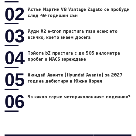
02
Астън Мартин V8 Vantage Zagato се пробуди
след 40-годишен сън
03
Ауди A2 e-tron пристига тази есен: ето
всичко, което знаем досега
04
Тойота bZ пристига с до 505 километра
пробег и NACS зареждане
05
Хюндай Аванте (Hyundai Avante) за 2027
година дебютира в Южна Корея
06
За какво служи четириколонният подемник?