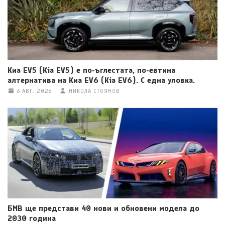
Киа EV5 (Kia EV5) е по-ъглестата, по-евтина
алтернатива на Киа EV6 (Kia EV6). С една уловка.
6 АВГ. 2026
НИКОЛА СТОЯНОВ
БМВ ще представи 40 нови и обновени модела до
2030 година