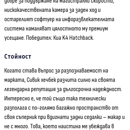
добре за поддържане на магистрални скорости,
нискокачествената камера за заден ход и
остарелият софтуер на инфоразвлекателната
система намаляват цялостното му премиум
усещане. Победител: Киа K4 Hatchback.
Стойност
Когато става въпрос за разпознаваемост на
марката, Сивик хечбек разчита силно на своята
легендарна репутация за дългосрочна надеждност.
Интересно е, че той също така технически
разполага с по-голямо багажно пространство от
своя съперник при вдигнати задни седалки – макар и
не с много. Това, което наистина ме убеждава в