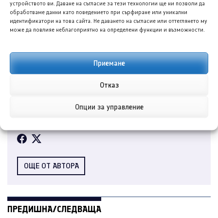
устройството ви. Даване на съгласие за тези технологии ще ни позволи да
обработваме данни като поведението при сърфиране или уникални
идентификатори на това сайта. Не даването на съгласие или оттеглянето му
може да повлияе неблагоприятно на определени функции и възможности.
Приемане
Никола Стоянов
Отказ
Никола Стоянов е автомобилен журналист в
Опции за управление
TopGear.bg, специализиран в разказването на
истории зад ...
ОЩЕ ОТ АВТОРА
ПРЕДИШНА/СЛЕДВАЩА