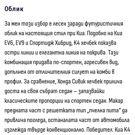
Облик
За мен този избор е лесен заради футуристичния
облик на настоящия стил при Киа. Подобно на Киа
EV6, EV9 и Спортидж Хибрид, K4 хечбек показва
остри линии и елегантна линия на покрива. Тази
комбинация придава по-спортен, агресивен вид,
допълнен от отличителния силует на комби в
профил. За сравнение, Хонда Сивик хечбек прилича
доста на своя събрат седан – запазвайки
класическите пропорции на спортен седан. Макар
предната част с решетката тип „пчелна пита“ да
привлича погледа, останалата част от автомобила
изглежда твърде конвенционално. Победител: Киа K4