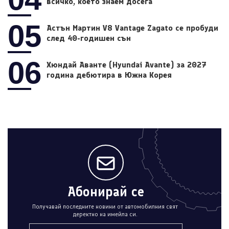
всичко, което знаем досега
05
Астън Мартин V8 Vantage Zagato се пробуди
след 40-годишен сън
06
Хюндай Аванте (Hyundai Avante) за 2027
година дебютира в Южна Корея
Абонирай се
Получавай последните новини от автомобилния свят
деректно на имейла си.