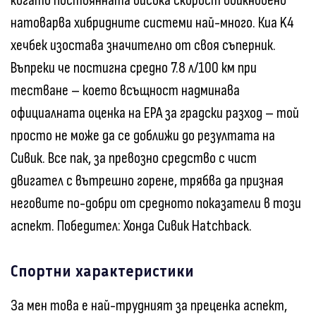
когато постоянната висока скорост обикновено
натоварва хибридните системи най-много. Киа K4
хечбек изостава значително от своя съперник.
Въпреки че постигна средно 7.8 л/100 км при
тестване – което всъщност надминава
официалната оценка на EPA за градски разход – той
просто не може да се доближи до резултата на
Сивик. Все пак, за превозно средство с чист
двигател с вътрешно горене, трябва да призная
неговите по-добри от средното показатели в този
аспект. Победител: Хонда Сивик Hatchback.
Спортни характеристики
За мен това е най-трудният за преценка аспект,