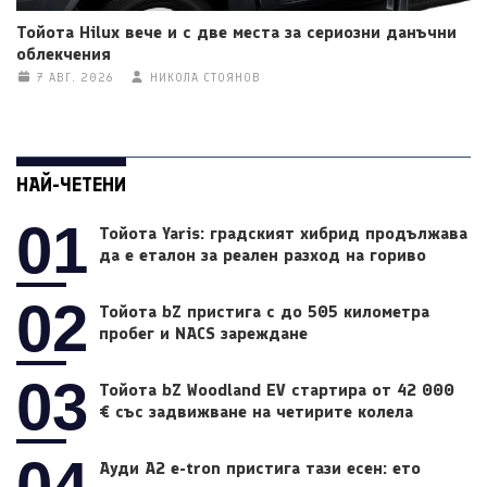
Тойота Hilux вече и с две места за сериозни данъчни
облекчения
7 АВГ. 2026
НИКОЛА СТОЯНОВ
НАЙ-ЧЕТЕНИ
01
Тойота Yaris: градският хибрид продължава
да е еталон за реален разход на гориво
02
Тойота bZ пристига с до 505 километра
пробег и NACS зареждане
03
Тойота bZ Woodland EV стартира от 42 000
€ със задвижване на четирите колела
04
Ауди A2 e-tron пристига тази есен: ето