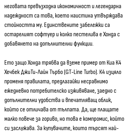
неговата превъзходна икономичност и легендарна
надеждност са това, което наистина утвърждава
стойността му. Единствените забележки са
остарелият софтуер и колко пестелива е Хонда с
добавянето на допълнителни функции.
Ето защо Хонда трябва да вземе пример от Киа К4
Хечбек ДжиТи-Лайн Търбо (GT-Line Turbo). К4 изцяло
променя правилата, предлагайки несравнимо
ежедневно потребителско изживяване, заедно с
допълнителни удобства и впечатляващ облик,
който се отличава от тълпата. Да, ще плащате
малко повече за гориво, но това е компромис, който
си заслужава. За купувачите, които търсят най-