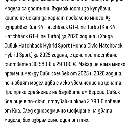
модела са достъпни възможности за купувачи,
които не искат да харчат прекалено много. Аз
изпробвах Киа K4 Hatchback GT-Line Turbo (Kia K4
Hatchback GT-Line Turbo) за 2026 година и Хонда
Сивик Hatchback Hybrid Sport (Honda Civic Hatchback
Hybrid Sport) за 2025 година, с цени при тестване
съответно 30 580 € и 29 100 €. Макар че няма много
промени между Сивик хечбек от 2025 и 2026 година,
по-новият модел идва с леко увеличение на цената.
При пряко сравнение на базовите им версии, Сивик
все още е по-скъп, струвайки около 2 790 € повече
от Киа. След едноседмично шофиране на двата
модела, бих избрал само един от тях.