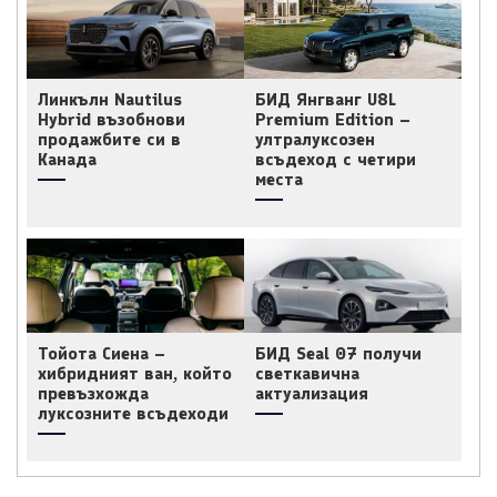
Линкълн Nautilus
БИД Янгванг U8L
Hybrid възобнови
Premium Edition –
продажбите си в
ултралуксозен
Канада
всъдеход с четири
места
Тойота Сиена –
БИД Seal 07 получи
хибридният ван, който
светкавична
превъзхожда
актуализация
луксозните всъдеходи