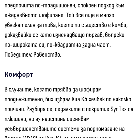
предпочита по-традиционен, спокоен подход към
ежедневното шофиране. Той все още е много
увлекателен за това, което по същество е комби,
доказвайки се като изненадващо пъргав, въпреки
по-широката си, по-квадратна задна част.
Победител: Равенство.
Комфорт
В случаите, когато трябва да шофирам
продължително, бих избрал Киа K4 хечбек по няколко
причини. Разбира се, седалките с покритие SynTex са
плюшени, но аз наистина оценявам
усъвършенстваните системи за подпомагане на