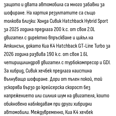
защото и двата автомобила са много забавни за
шофиране. На хартия резултатите са също
толкова близки: Хонда Сивик Hatchback Hybrid Sport
за 2025 година предлага 200 к.с. от своя 2.0L
двигател с директно впръскване и цикъл на
Аткинсън, докато Киа K4 Hatchback GT-Line Turbo за
2026 година развива 190 к.с. от своя 1.6L
четирицилиндров двигател с турбокомпресор и GDI.
За хибрид, Сивик хечбек предлага наистина
вълнуващо шофиране. Дори от пълен покой, той
ускорява бързо до крейсерска скорост без
напрежението или силния шум на двигателя, които
обикновено наблюдавам при други хибридни
автомобили. Междувременно, Киа K4 хечбек