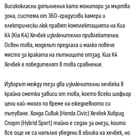
Висококласни допълнения като монитори за мъртва
зона, система от 360-градусови камери и
електрически люк правят комплектацията на Киа
К4 (Kia K4) Хечбек изключително привлекателна.
Освен това, моделът предлага и малко повече
място за краката на пътниците отзад. Киа К4
Хечбек е победителят в това сравнение.
Изборът между тези два изключителни хечбека в
крайна сметка зависи от това, което всеки шофьор
цени най-много по време на ежедневното си
пътуване. Хонда Сивик (Honda Civic) Хечбек Хибрид
Спорт (Hybrid Sport) тайно е седан за онези, които
все още не са напълно убедени в облика на хечбек, но