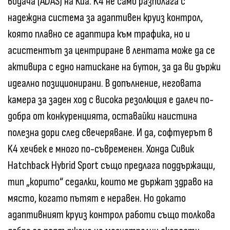
водача (ADAS) на Киа. K4 не само разполага с
надеждна система за адаптивен круиз контрол,
която плавно се адаптира към трафика, но и
асистентът за центриране в лентата може да се
активира с едно натискане на бутон, за да ви държи
идеално позиционирани. В допълнение, неговата
камера за заден ход с висока резолюция е далеч по-
добра от конкуренцията, оставайки наистина
полезна дори след свечеряване. И да, софтуерът в
K4 хечбек е много по-съвременен. Хонда Сивик
Hatchback Hybrid Sport също предлага поддържащи,
тип „корито“ седалки, които ме държат здраво на
място, когато пътят е неравен. Но докато
адаптивният круиз контрол работи също толкова