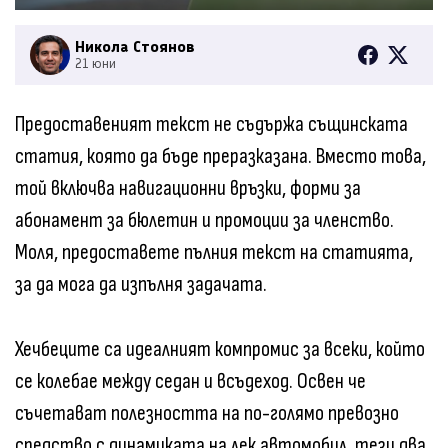
Никола Стоянов
21 юни
Предоставеният текст не съдържа същинската
статия, която да бъде преразказана. Вместо това,
той включва навигационни връзки, форми за
абонамент за бюлетин и промоции за членство.
Моля, предоставете пълния текст на статията,
за да мога да изпълня задачата.
Хечбеците са идеалният компромис за всеки, който
се колебае между седан и всъдеход. Освен че
съчетават полезността на по-голямо превозно
средство с динамиката на лек автомобил, тези два