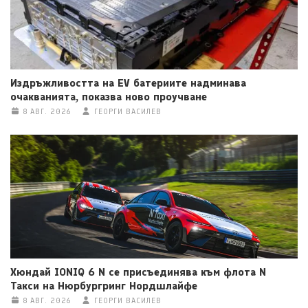
Издръжливостта на EV батериите надминава
очакванията, показва ново проучване
8 АВГ. 2026
ГЕОРГИ ВАСИЛЕВ
Хюндай IONIQ 6 N се присъединява към флота N
Такси на Нюрбургринг Нордшлайфе
8 АВГ. 2026
ГЕОРГИ ВАСИЛЕВ