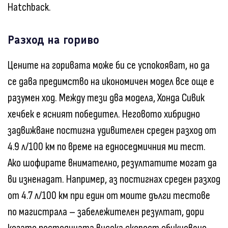
Hatchback.
Разход на гориво
Цените на горивата може би се успокояват, но да
се дава предимство на икономичен модел все още е
разумен ход. Между тези два модела, Хонда Сивик
хечбек е ясният победител. Неговото хибридно
задвижване постигна удивителен среден разход от
4.9 л/100 км по време на едноседмичния ми тест.
Ако шофирате внимателно, резултатите могат да
ви изненадат. Например, аз постигнах среден разход
от 4.7 л/100 км при един от моите дълги тестове
по магистрала – забележителен резултат, дори