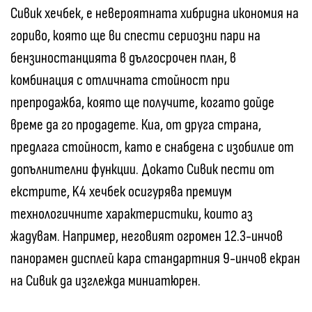
Сивик хечбек, е невероятната хибридна икономия на
гориво, която ще ви спести сериозни пари на
бензиностанцията в дългосрочен план, в
комбинация с отличната стойност при
препродажба, която ще получите, когато дойде
време да го продадете. Киа, от друга страна,
предлага стойност, като е снабдена с изобилие от
допълнителни функции. Докато Сивик пести от
екстрите, K4 хечбек осигурява премиум
технологичните характеристики, които аз
жадувам. Например, неговият огромен 12.3-инчов
панорамен дисплей кара стандартния 9-инчов екран
на Сивик да изглежда миниатюрен.