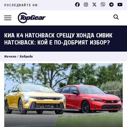
Skip
ПОСЛЕДВАЙТЕ НИ:
to
content
(Press
Enter)
КИА K4 HATCHBACK СРЕЩУ ХОНДА СИВИК
HATCHBACK: КОЙ Е ПО-ДОБРИЯТ ИЗБОР?
Начало
/
Хибриди