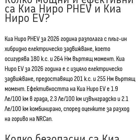
са Киа Ниро PHEV и Киа
Ниро EV?
Киа Ниро PHEV за 2026 година разполага с плъг-ин
хибридно електрическо задвижване, което
осигурява 180 к.с. и 264 Нм въртящ момент. Киа
Ниро EV за 2026 година е с изцяло електрическо
задвижване, предоставящо 201 к.с. и 255 Нм въртящ
момент. Ефективността на Киа Ниро EV е 1.9
Ле/100 км в града, 2.3 Ле/100 км извънградско и 2.1
Ле/100 км комбинирано, според оценките за разход
на гориво на NRCan.
Колко безопасни са Киа