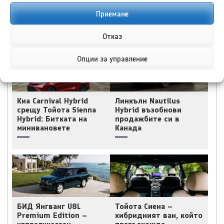
Приемане
ПОДОБНИ ПУБЛИКАЦИИ
Отказ
Опции за управление
Киа Carnival Hybrid
Линкълн Nautilus
срещу Тойота Sienna
Hybrid възобнови
Hybrid: Битката на
продажбите си в
минивановете
Канада
БИД Янгванг U8L
Тойота Сиена –
Premium Edition –
хибридният ван, който