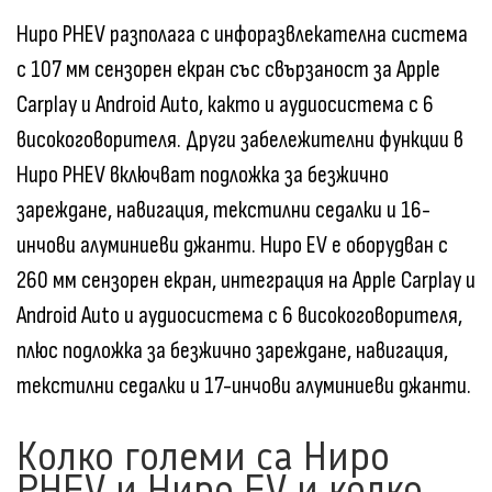
Ниро PHEV разполага с инфоразвлекателна система
с 107 мм сензорен екран със свързаност за Apple
Carplay и Android Auto, както и аудиосистема с 6
високоговорителя. Други забележителни функции в
Ниро PHEV включват подложка за безжично
зареждане, навигация, текстилни седалки и 16-
инчови алуминиеви джанти. Ниро EV е оборудван с
260 мм сензорен екран, интеграция на Apple Carplay и
Android Auto и аудиосистема с 6 високоговорителя,
плюс подложка за безжично зареждане, навигация,
текстилни седалки и 17-инчови алуминиеви джанти.
Колко големи са Ниро
PHEV и Ниро EV и колко