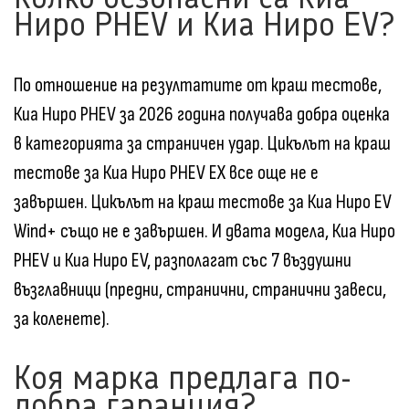
Ниро PHEV и Киа Ниро EV?
По отношение на резултатите от краш тестове,
Киа Ниро PHEV за 2026 година получава добра оценка
в категорията за страничен удар. Цикълът на краш
тестове за Киа Ниро PHEV EX все още не е
завършен. Цикълът на краш тестове за Киа Ниро EV
Wind+ също не е завършен. И двата модела, Киа Ниро
PHEV и Киа Ниро EV, разполагат със 7 въздушни
възглавници (предни, странични, странични завеси,
за коленете).
Коя марка предлага по-
добра гаранция?