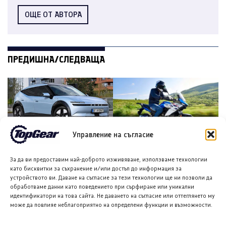
ОЩЕ ОТ АВТОРА
ПРЕДИШНА/СЛЕДВАЩА
Управление на съгласие
Хюндай Ioniq 3 със
Сузуки SV-7GX получава
За да ви предоставим най-доброто изживяване, използваме технологии
стандартен облик,
одобрение за американския
като бисквитки за съхранение и/или достъп до информация за
практичен дизайн и умни
пазар като модел за 2027
устройството ви. Даване на съгласие за тези технологии ще ни позволи да
технологии
г.
обработваме данни като поведението при сърфиране или уникални
идентификатори на това сайта. Не даването на съгласие или оттеглянето му
може да повлияе неблагоприятно на определени функции и възможности.
←
→