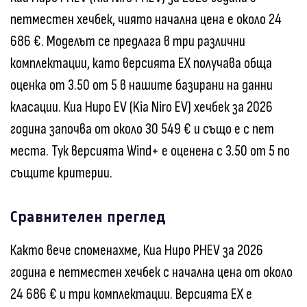
петместен хечбек, чиято начална цена е около 24
686 €. Моделът се предлага в три различни
комплектации, като версията EX получава обща
оценка от 3.50 от 5 в нашите базирани на данни
класации. Киа Ниро EV (Kia Niro EV) хечбек за 2026
година започва от около 30 549 € и също е с пет
места. Тук версията Wind+ е оценена с 3.50 от 5 по
същите критерии.
Сравнителен преглед
Както вече споменахме, Киа Ниро PHEV за 2026
година е петместен хечбек с начална цена от около
24 686 € и три комплектации. Версията EX е