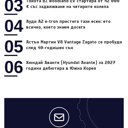
03
Тойота bZ Woodland EV стартира от 42 000
€ със задвижване на четирите колела
04
Ауди A2 e-tron пристига тази есен: ето
всичко, което знаем досега
05
Астън Мартин V8 Vantage Zagato се пробуди
след 40-годишен сън
06
Хюндай Аванте (Hyundai Avante) за 2027
година дебютира в Южна Корея