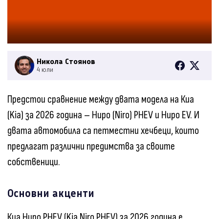
Никола Стоянов
4 юли
Предстои сравнение между двата модела на Киа
(Kia) за 2026 година – Ниро (Niro) PHEV и Ниро EV. И
двата автомобила са петместни хечбеци, които
предлагат различни предимства за своите
собственици.
Основни акценти
Киа Ниро PHEV (Kia Niro PHEV) за 2026 година е