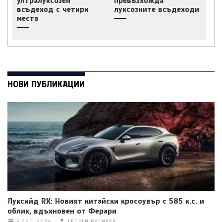
ултралуксозен
превъзхожда
всъдеход с четири
луксозните всъдеходи
места
НОВИ ПУБЛИКАЦИИ
Луксийд RX: Новият китайски кросоувър с 585 к.с. и
облик, вдъхновен от Ферари
8 АВГ. 2026
ГЕОРГИ ВАСИЛЕВ