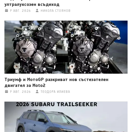
ултралуксозен всъдеход
7 АВГ. 2026
НИКОЛА СТОЯНОВ
Триумф и МотоGP разкриват нов състезателен
двигател за Moto2
7 АВГ. 2026
ТЕОДОРА ИЛИЕВА