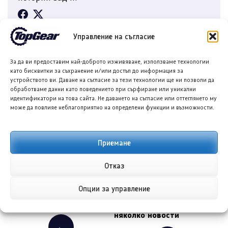
Управление на съгласие
ОЩЕ ОТ АВТОРА
За да ви предоставим най-доброто изживяване, използваме технологии
като бисквитки за съхранение и/или достъп до информация за
устройството ви. Даване на съгласие за тези технологии ще ни позволи да
ПРЕДИШНА/СЛЕДВАЩА
обработваме данни като поведението при сърфиране или уникални
идентификатори на това сайта. Не даването на съгласие или оттеглянето му
може да повлияе неблагоприятно на определени функции и възможности.
Приемане
Отказ
Новият електрически SUV
Toyota Gazoo Racing ще
Опции за управление
на Bentley с интериор от
участва на автосалона в
Porsche и детайли от Audi
Токио през 2026 г. с
няколко новости
←