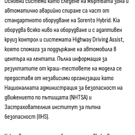
Основни системи като следене на мъртвата зона и
автоматично аварийно спиране са част от
стандартното оборудване на Sorento Hybrid. Kia
оборудва всяко ниво на оборудване и с адаптивен
круиз контрол и системата Highway Driving Assist,
която спомага за поддържане на автомобила в
центъра на лентата. Пълна информация за
резултатите от краш-тестовете на модела се
предоставя от независими организации като
Националната администрация за безопасност на
движението по пътищата (NHTSA) и
Застрахователния институт за пътна
безопасност (IIHS).