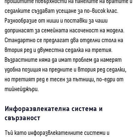
прошитите повърхности на панелите на вратите и
седалките създават усещане за по-висок клас.
Разнообразие от ниши и поставки за чаши
допринасят за семейната насоченост на модела.
Стандартно се предлагат два отделни стола на
втория ред и двуместна седалка на третия.
Възрастните няма да имат проблем да намерят
удобна позиция на предните и втория ред седалки,
но третият ред е тесен за пътници, по-едри от
тийнейджъри.
Инфоразвлекателна система и
свързаност
Тъй като инфоразвлекателните системи и