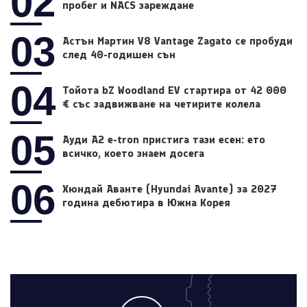
02
пробег и NACS зареждане
03
Астън Мартин V8 Vantage Zagato се пробуди
след 40-годишен сън
04
Тойота bZ Woodland EV стартира от 42 000
€ със задвижване на четирите колела
05
Ауди A2 e-tron пристига тази есен: ето
всичко, което знаем досега
06
Хюндай Аванте (Hyundai Avante) за 2027
година дебютира в Южна Корея