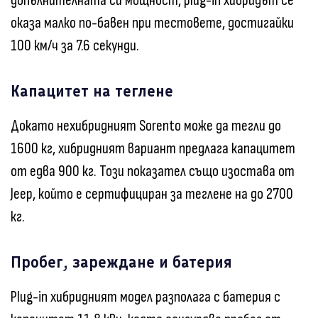
допълнителната си мощност, plug-in хибридът се
оказа малко по-бавен при тестовете, достигайки
100 км/ч за 7.6 секунди.
Капацитет на теглене
Докато нехибридният Sorento може да тегли до
1600 кг, хибридният вариант предлага капацитет
от едва 900 кг. Този показател също изостава от
Jeep, който е сертифициран за теглене на до 2700
кг.
Пробег, зареждане и батерия
Plug-in хибридният модел разполага с батерия с