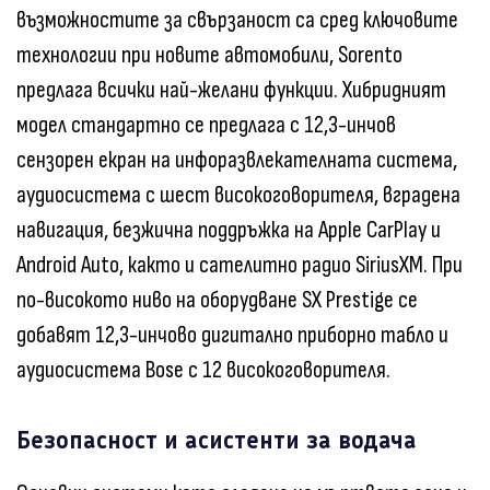
възможностите за свързаност са сред ключовите
технологии при новите автомобили, Sorento
предлага всички най-желани функции. Хибридният
модел стандартно се предлага с 12,3-инчов
сензорен екран на инфоразвлекателната система,
аудиосистема с шест високоговорителя, вградена
навигация, безжична поддръжка на Apple CarPlay и
Android Auto, както и сателитно радио SiriusXM. При
по-високото ниво на оборудване SX Prestige се
добавят 12,3-инчово дигитално приборно табло и
аудиосистема Bose с 12 високоговорителя.
Безопасност и асистенти за водача