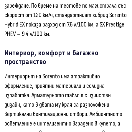
зареждане. По време на тестове по магистрала със
скорост от 120 км/ч, стандартният хибрид Sorento
Hybrid EX показа разход от 7.6 л/100 км, а SX Prestige
PHEV – 9.4 л/100 км.
Интериор, комфорт и багажно
пространство
Интериорът на Sorento има атрактивно
оформление, приятни материали и солидна
изработка. Арматурното табло е с изчистен
дизайн, като в двата му края са разположени
вертикални вентилационни отвори. Амбиентното
осветление е интелигентно вградено в купето, а