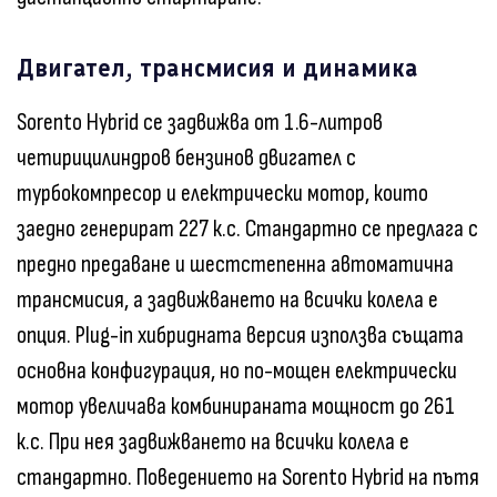
Двигател, трансмисия и динамика
Sorento Hybrid се задвижва от 1.6-литров
четирицилиндров бензинов двигател с
турбокомпресор и електрически мотор, които
заедно генерират 227 к.с. Стандартно се предлага с
предно предаване и шестстепенна автоматична
трансмисия, а задвижването на всички колела е
опция. Plug-in хибридната версия използва същата
основна конфигурация, но по-мощен електрически
мотор увеличава комбинираната мощност до 261
к.с. При нея задвижването на всички колела е
стандартно. Поведението на Sorento Hybrid на пътя