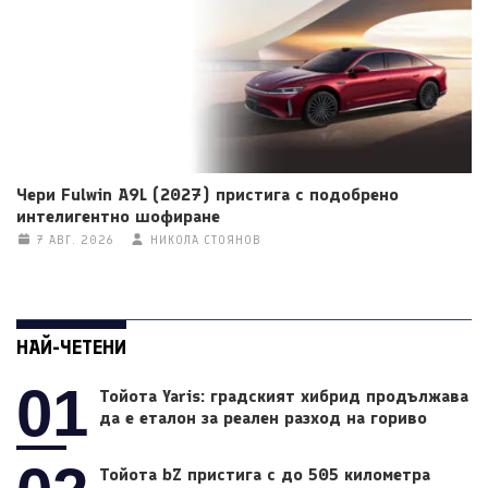
Чери Fulwin A9L (2027) пристига с подобрено
интелигентно шофиране
7 АВГ. 2026
НИКОЛА СТОЯНОВ
НАЙ-ЧЕТЕНИ
01
Тойота Yaris: градският хибрид продължава
да е еталон за реален разход на гориво
Тойота bZ пристига с до 505 километра