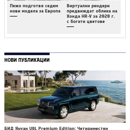
Пежо подготвя седем
Виртуални рендери
нови модела за Европа
предвиждат облика на
Хонда HR-V за 2028 г.
с богати цветове
НОВИ ПУБЛИКАЦИИ
БИД Януан U8L Premium Edition: Четириместен