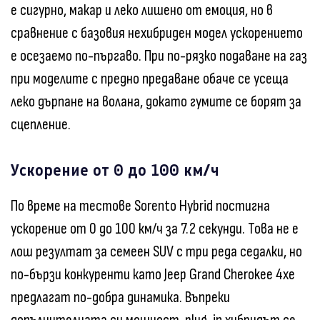
е сигурно, макар и леко лишено от емоция, но в
сравнение с базовия нехибриден модел ускорението
е осезаемо по-пъргаво. При по-рязко подаване на газ
при моделите с предно предаване обаче се усеща
леко дърпане на волана, докато гумите се борят за
сцепление.
Ускорение от 0 до 100 км/ч
По време на тестове Sorento Hybrid постигна
ускорение от 0 до 100 км/ч за 7.2 секунди. Това не е
лош резултат за семеен SUV с три реда седалки, но
по-бързи конкуренти като Jeep Grand Cherokee 4xe
предлагат по-добра динамика. Въпреки