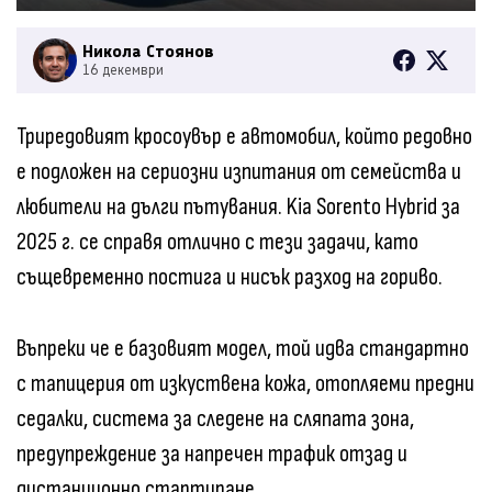
Никола Стоянов
16 декември
Триредовият кросоувър е автомобил, който редовно
е подложен на сериозни изпитания от семейства и
любители на дълги пътувания. Kia Sorento Hybrid за
2025 г. се справя отлично с тези задачи, като
същевременно постига и нисък разход на гориво.
Въпреки че е базовият модел, той идва стандартно
с тапицерия от изкуствена кожа, отопляеми предни
седалки, система за следене на сляпата зона,
предупреждение за напречен трафик отзад и
дистанционно стартиране.