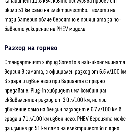
капацитет 11.8 кВч, която осигурява пробег от
около 51 км само на електричество. Теглото на
тази батерия обаче вероятно е причината за по-
бавното ускорение на PHEV модела.
Разход на гориво
Стандартният хибрид Sorento е най-икономичната
версия в гамата, с официален разход от 6.5 л/100 км
в града и извън него при варианта с предно
предаване. Plug-in хибридът има комбиниран
еквивалентен разход от 3.0 л/100 км, но при
движение само на бензин разходът е 6.7 л/100 км в
града и 7.1 л/100 км извън него. PHEV версията може
да измине до 51 км само на електричество с едно