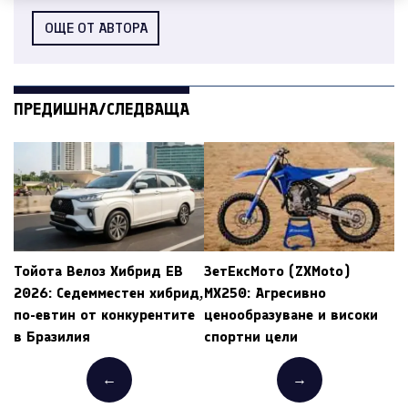
ОЩЕ ОТ АВТОРА
ПРЕДИШНА/СЛЕДВАЩА
Тойота Велоз Хибрид ЕВ
ЗетЕксМото (ZXMoto)
2026: Седемместен хибрид,
MX250: Агресивно
по-евтин от конкурентите
ценообразуване и високи
в Бразилия
спортни цели
←
→