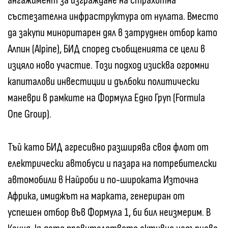
ангажимент за изграждане на страхотна
състезателна инфраструктура от нулата. Вместо
да закупи миноритарен дял в затруднен отбор като
Алпин (Alpine), БИД според съобщенията се цели в
изцяло ново участие. Този подход изисква огромни
капиталови инвестиции и дълбоки политически
маневри в рамките на Формула Едно Груп (Formula
One Group).
Тъй като БИД агресивно разширява своя флот от
електрически автобуси и пазара на потребителски
автомобили в Найроби и по-широката Източна
Африка, имиджът на марката, генериран от
успешен отбор във Формула 1, би бил неизмерим. В