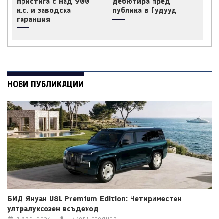
пристига с над 900
дебютира пред
к.с. и заводска
публика в Гудууд
гаранция
НОВИ ПУБЛИКАЦИИ
БИД Януан U8L Premium Edition: Четириместен
ултралуксозен всъдеход