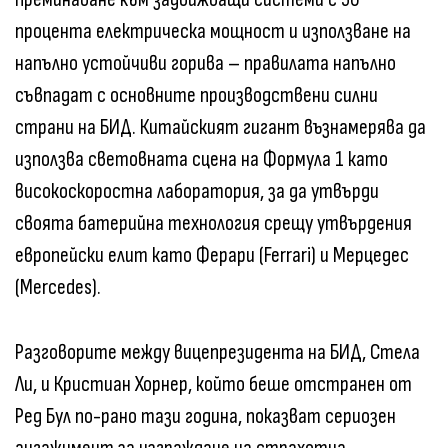
процента електрическа мощност и използване на
напълно устойчиви горива – правилата напълно
съвпадат с основните производствени силни
страни на БИД. Китайският гигант възнамерява да
използва световната сцена на Формула 1 като
високоскоростна лаборатория, за да утвърди
своята батерийна технология срещу утвърдения
европейски елит като Ферари (Ferrari) и Мерцедес
(Mercedes).
Разговорите между вицепрезидента на БИД, Стела
Ли, и Кристиан Хорнер, който беше отстранен от
Ред Бул по-рано тази година, показват сериозен