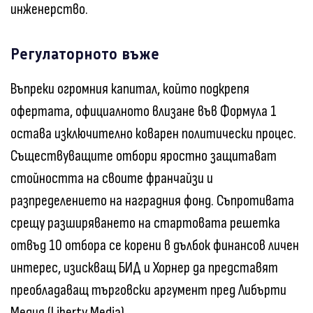
инженерство.
Регулаторното въже
Въпреки огромния капитал, който подкрепя
офертата, официалното влизане във Формула 1
остава изключително коварен политически процес.
Съществуващите отбори яростно защитават
стойността на своите франчайзи и
разпределението на наградния фонд. Съпротивата
срещу разширяването на стартовата решетка
отвъд 10 отбора се корени в дълбок финансов личен
интерес, изискващ БИД и Хорнер да представят
преобладаващ търговски аргумент пред Либърти
Медия (Liberty Media).