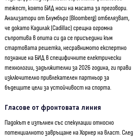
тежест, която БИД носи на масата за преговори.
Анализатори от Блумбърг (Bloomberg) отбелязват,
че докато Кадилак (Cadillac) срещна огромна
съпротива в опита си да се присъедини към
стартовата решетка, несравнимото експертно
познание на БИД в специфичните електрически
технологии, задължителни за 2026 година, ги прави
изключително привлекателен партньор за
бъдещите цели за устойчивост на спорта.
Гласове от фронтовата линия
Падокът е изпълнен със спекулации относно
потенциалното завръщане на Хорнер на власт. След