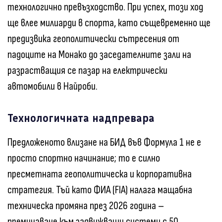
технологично превъзходство. При успех, този ход
ще влее милиарди в спорта, като същевременно ще
предизвика геополитически сътресения от
падоците на Монако до заседателните зали на
разрастващия се пазар на електрически
автомобили в Найроби.
Технологичната надпревара
Предложеното влизане на БИД във Формула 1 не е
просто спортно начинание; то е силно
пресметната геополитическа и корпоративна
стратегия. Тъй като ФИА (FIA) налага мащабна
техническа промяна през 2026 година –
преминаване към задвижващи системи с 50