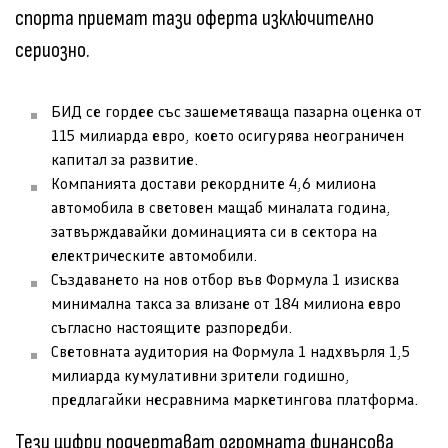
спорта приемат тази оферта изключително
сериозно.
БИД се гордее със зашеметяваща пазарна оценка от
115 милиарда евро, което осигурява неограничен
капитал за развитие.
Компанията достави рекордните 4,6 милиона
автомобила в световен мащаб миналата година,
затвърждавайки доминацията си в сектора на
електрическите автомобили.
Създаването на нов отбор във Формула 1 изисква
минимална такса за влизане от 184 милиона евро
съгласно настоящите разпоредби.
Световната аудитория на Формула 1 надхвърля 1,5
милиарда кумулативни зрители годишно,
предлагайки несравнима маркетингова платформа.
Тези цифри подчертават огромната финансова