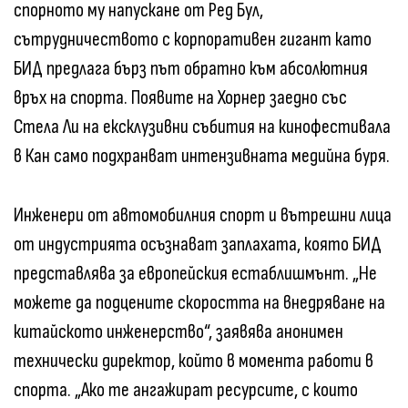
спорното му напускане от Ред Бул,
сътрудничеството с корпоративен гигант като
БИД предлага бърз път обратно към абсолютния
връх на спорта. Появите на Хорнер заедно със
Стела Ли на ексклузивни събития на кинофестивала
в Кан само подхранват интензивната медийна буря.
Инженери от автомобилния спорт и вътрешни лица
от индустрията осъзнават заплахата, която БИД
представлява за европейския естаблишмънт. „Не
можете да подцените скоростта на внедряване на
китайското инженерство“, заявява анонимен
технически директор, който в момента работи в
спорта. „Ако те ангажират ресурсите, с които