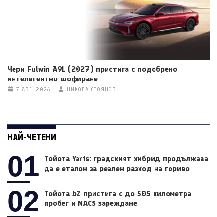
Чери Fulwin A9L (2027) пристига с подобрено
интелигентно шофиране
7 АВГ. 2026
НИКОЛА СТОЯНОВ
НАЙ-ЧЕТЕНИ
01
Тойота Yaris: градският хибрид продължава
да е еталон за реален разход на гориво
02
Тойота bZ пристига с до 505 километра
пробег и NACS зареждане