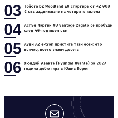
03
Тойота bZ Woodland EV стартира от 42 000
€ със задвижване на четирите колела
04
Астън Мартин V8 Vantage Zagato се пробуди
след 40-годишен сън
05
Ауди A2 e-tron пристига тази есен: ето
всичко, което знаем досега
06
Хюндай Аванте (Hyundai Avante) за 2027
година дебютира в Южна Корея