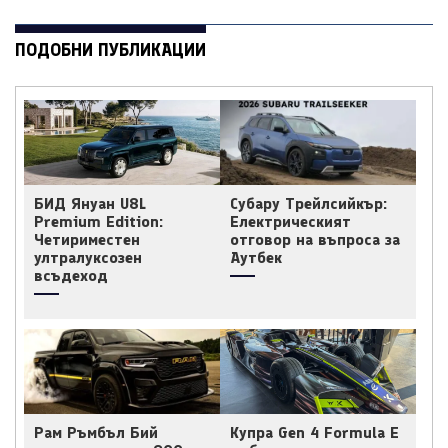
ПОДОБНИ ПУБЛИКАЦИИ
БИД Януан U8L
Субару Трейлсийкър:
Premium Edition:
Електрическият
Четириместен
отговор на въпроса за
ултралуксозен
Аутбек
всъдеход
Рам Ръмбъл Бий
Купра Gen 4 Formula E