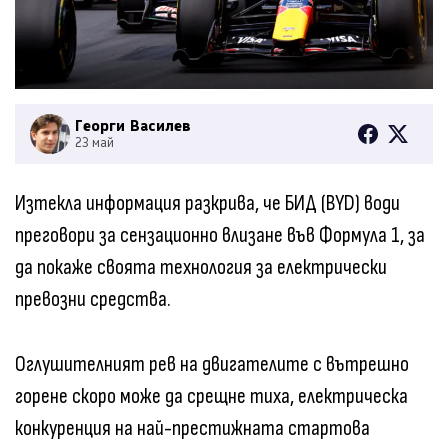
Георги Василев
23 май
Изтекла информация разкрива, че БИД (BYD) води
преговори за сензационно влизане във Формула 1, за
да покаже своята технология за електрически
превозни средства.
Оглушителният рев на двигателите с вътрешно
горене скоро може да срещне тиха, електрическа
конкуренция на най-престижната стартова