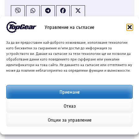
Управление на съгласие
За да ви предоставим най-доброто изживяване, използваме технологии
като бисквитки за съхранение и/или достъп до информация за
устройството ви. Даване на съгласие за тези технологии ще ни позволи да
обработваме данни като поведението при сърфиране или уникални
идентификатори на това сайта. Не даването на съгласие или оттеглянето му
може да повлияе неблагоприятно на определени функции и възможности.
Приемане
Георги Василев
Георги Василев е автомобилен журналист в
Отказ
TopGear.bg, където ежедневно представя най-
Опции за управление
новото от све...