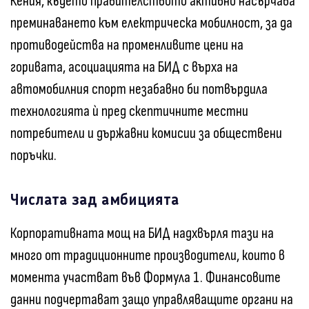
Кения, където правителството активно насърчава
преминаването към електрическа мобилност, за да
противодейства на променливите цени на
горивата, асоциацията на БИД с върха на
автомобилния спорт незабавно би потвърдила
технологията ѝ пред скептичните местни
потребители и държавни комисии за обществени
поръчки.
Числата зад амбицията
Корпоративната мощ на БИД надхвърля тази на
много от традиционните производители, които в
момента участват във Формула 1. Финансовите
данни подчертават защо управляващите органи на