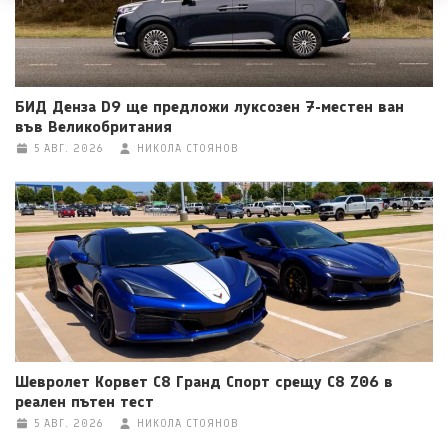
БИД Денза D9 ще предложи луксозен 7-местен ван
във Великобритания
5 АВГ. 2026
НИКОЛА СТОЯНОВ
Шевролет Корвет C8 Гранд Спорт срещу C8 Z06 в
реален пътен тест
5 АВГ. 2026
НИКОЛА СТОЯНОВ