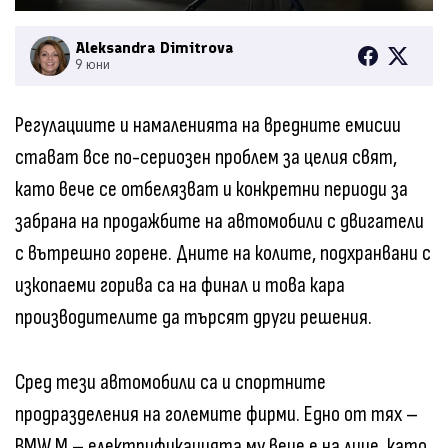
Aleksandra Dimitrova
9 юни
Регулациите и намаленията на вредните емисии
стават все по-сериозен проблем за целия свят,
като вече се отбелязват и конкретни периоди за
забрана на продажбите на автомобили с двигатели
с вътрешно горене. Дните на колите, подхранвани с
изкопаеми горива са на финал и това кара
производителите да търсят други решения.
Сред тези автомобили са и спортните
продразделения на големите фирми. Едно от тях –
BMW M – електрификацията му вече е на лице, като