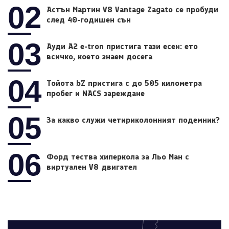
02
Астън Мартин V8 Vantage Zagato се пробуди
след 40-годишен сън
03
Ауди A2 e-tron пристига тази есен: ето
всичко, което знаем досега
04
Тойота bZ пристига с до 505 километра
пробег и NACS зареждане
05
За какво служи четириколонният подемник?
06
Форд тества хиперкола за Льо Ман с
виртуален V8 двигател