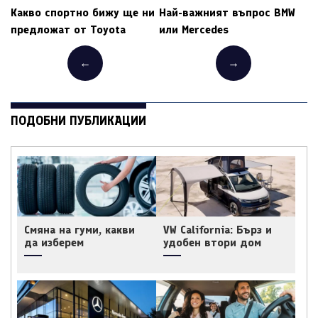
Какво спортно бижу ще ни
Най-важният въпрос BMW
предложат от Toyota
или Mercedes
←
→
ПОДОБНИ ПУБЛИКАЦИИ
Смяна на гуми, какви
VW California: Бърз и
да изберем
удобен втори дом