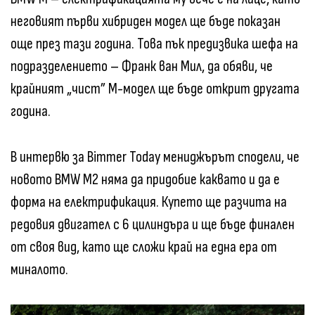
неговият първи хибриден модел ще бъде показан
още през тази година. Това пък предизвика шефа на
подразделението – Франк ван Мил, да обяви, че
крайният „чист” М-модел ще бъде открит другата
година.
В интервю за Bimmer Today мениджърът сподели, че
новото BMW M2 няма да придобие каквато и да е
форма на електрификация. Купето ще разчита на
редовия двигател с 6 цилиндъра и ще бъде финален
от своя вид, като ще сложи край на една ера от
миналото.