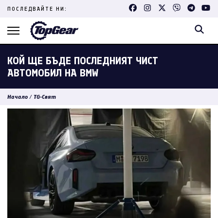
Skip
ПОСЛЕДВАЙТЕ НИ:
to
content
(Press
Enter)
КОЙ ЩЕ БЪДЕ ПОСЛЕДНИЯТ ЧИСТ
АВТОМОБИЛ НА BMW
Начало
/
TG-Свят