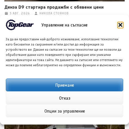
Денза D9 стартира продажби с обявени цени
5 АВГ. 2026
НИКОЛА СТОЯНОВ
Управление на съгласие
За да ви предоставим най-доброто изживяване, използваме технологии
като бисквитки за съхранение и/или достъп до информация за
устройството ви. Даване на съгласие за тези технологии ще ни позволи да
обработваме данни като поведението при сърфиране или уникални
идентификатори на това сайта. Не даването на съгласие или оттеглянето му
може да повлияе неблагоприятно на определени функции и възможности.
Хюндай Аванте (Hyundai Avante) за 2027 година
Приемане
дебютира в Южна Корея
5 АВГ. 2026
НИКОЛА СТОЯНОВ
Отказ
Опции за управление