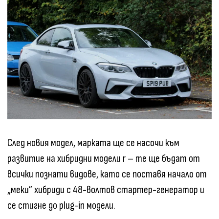
След новия модел, марката ще се насочи към
развитие на хибридни модели r – те ще бъдат от
всички познати видове, като се поставя начало от
„меки” хибриди с 48-волтов стартер-генератор и
се стигне до plug-in модели.