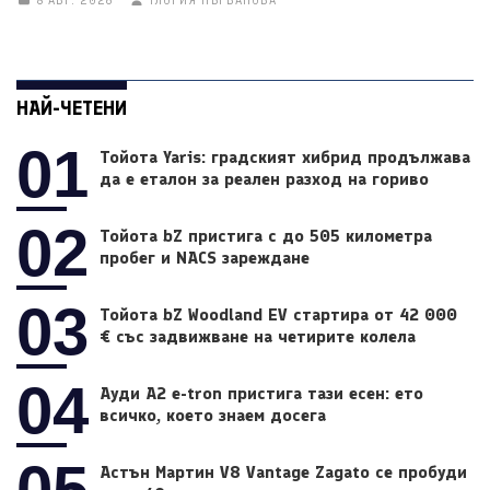
8 АВГ. 2026
ГЛОРИЯ ПЪРВАНОВА
НАЙ-ЧЕТЕНИ
01
Тойота Yaris: градският хибрид продължава
да е еталон за реален разход на гориво
02
Тойота bZ пристига с до 505 километра
пробег и NACS зареждане
03
Тойота bZ Woodland EV стартира от 42 000
€ със задвижване на четирите колела
04
Ауди A2 e-tron пристига тази есен: ето
всичко, което знаем досега
05
Астън Мартин V8 Vantage Zagato се пробуди