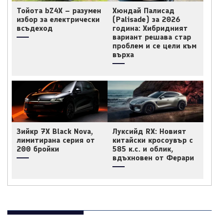
Тойота bZ4X – разумен
Хюндай Палисад
избор за електрически
(Palisade) за 2026
всъдеход
година: Хибридният
вариант решава стар
проблем и се цели към
върха
Зийкр 7X Black Nova,
Луксийд RX: Новият
лимитирана серия от
китайски кросоувър с
200 бройки
585 к.с. и облик,
вдъхновен от Ферари