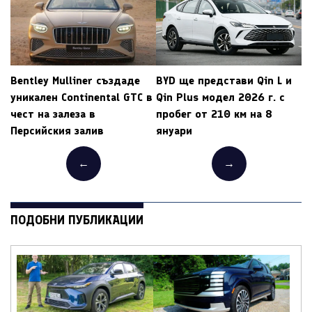
Bentley Mulliner създаде
BYD ще представи Qin L и
уникален Continental GTC в
Qin Plus модел 2026 г. с
чест на залеза в
пробег от 210 км на 8
Персийския залив
януари
←
→
ПОДОБНИ ПУБЛИКАЦИИ