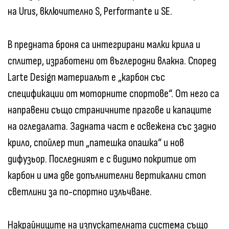
на Urus, включително S, Performante и SE.
В предната броня са интегрирани малки крила и
сплитер, изработени от въглеродни влакна. Според
Larte Design материалът е „карбон със
спецификации от моторните спортове“. От него са
направени също страничните прагове и капаците
на огледалата. Задната част е освежена със задно
крило, спойлер тип „патешка опашка“ и нов
дифузьор. Последният е с видимо покритие от
карбон и има две допълнителни вертикални стоп
светлини за по-спортно излъчване.
Накрайниците на изпускателната система също