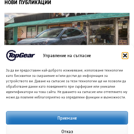
НОВИ ПУБЛИКАЦИИ
Управление на съгласие
За да ви предоставим най-доброто изживяване, използваме технологии
Форд планира достъпен кросоувър и четириврат
като бисквитки за съхранение и/или достъп до информация за
Mustang
устройството ви. Даване на съгласие за тези технологии ще ни позволи да
8 АВГ. 2026
ГЛОРИЯ ПЪРВАНОВА
обработваме данни като поведението при сърфиране или уникални
идентификатори на това сайта. Не даването на съгласие или оттеглянето му
може да повлияе неблагоприятно на определени функции и възможности.
Приемане
Отказ