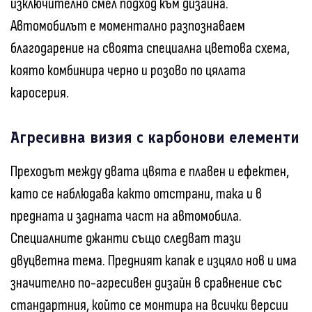
изключително смел подход към дизайна.
Автомобилът е моментално разпознаваем
благодарение на своята специална цветова схема,
която комбинира черно и розово по цялата
каросерия.
Агресивна визия с карбонови елементи
Преходът между двата цвята е плавен и ефектен,
като се наблюдава както отстрани, така и в
предната и задната част на автомобила.
Специалните джанти също следват тази
двуцветна тема. Предният капак е изцяло нов и има
значително по-агресивен дизайн в сравнение със
стандартния, който се монтира на всички версии