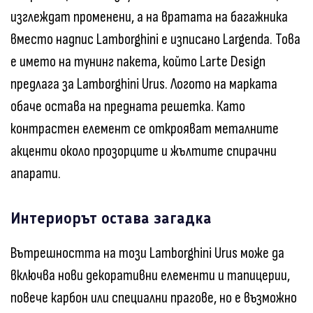
изглеждат променени, а на вратата на багажника
вместо надпис Lamborghini е изписано Largenda. Това
е името на тунинг пакета, който Larte Design
предлага за Lamborghini Urus. Логото на марката
обаче остава на предната решетка. Като
контрастен елемент се открояват металните
акценти около прозорците и жълтите спирачни
апарати.
Интериорът остава загадка
Вътрешността на този Lamborghini Urus може да
включва нови декоративни елементи и тапицерии,
повече карбон или специални прагове, но е възможно