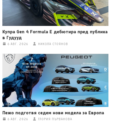
Купра Gen 4 Formula E дебютира пред публика
в Гудууд
6 АВГ. 2026
НИКОЛА СТОЯНОВ
Пежо подготвя седем нови модела за Европа
6 АВГ. 2026
ГЛОРИЯ ПЪРВАНОВА