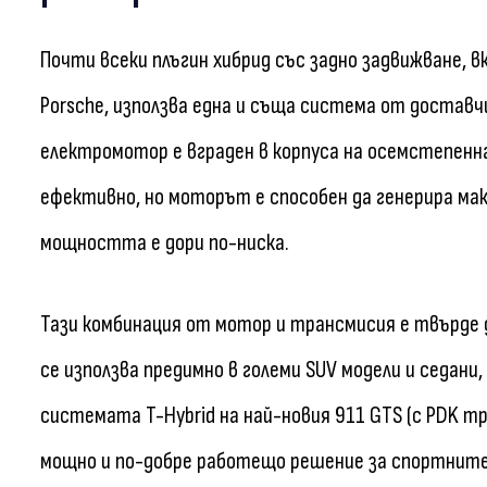
Почти всеки плъгин хибрид със задно задвижване, в
Porsche, използва една и съща система от доставчи
електромотор е вграден в корпуса на осемстепен
ефективно, но моторът е способен да генерира макс
мощността е дори по-ниска.
Тази комбинация от мотор и трансмисия е твърде 
се използва предимно в големи SUV модели и седани,
системата T-Hybrid на най-новия 911 GTS (с PDK т
мощно и по-добре работещо решение за спортните 