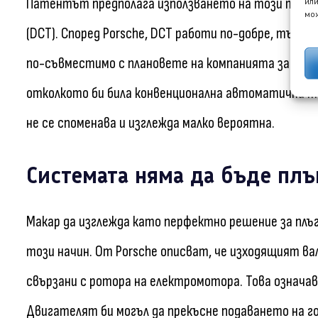
Патентът предполага използването на този тип е
или
мож
(DCT). Според Porsche, DCT работи по-добре, тъй ка
по-съвместимо с плановете на компанията за инт
отколкото би била конвенционална автоматична т
не се споменава и изглежда малко вероятна.
Системата няма да бъде пл
Макар да изглежда като перфектно решение за плъг
този начин. От Porsche описват, че изходящият ва
свързани с ротора на електромотора. Това означав
Двигателят би могъл да прекъсне подаването на гор