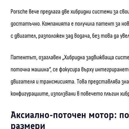
Porsche вече предлага две хибридни системи за сво
достатъчно. Компанията е получила патент за нов
с двигател, разположен зад водача, без това да у
Патентът, озаглавен „Хибридна задвижваща систе
поточна машина“, се фокусира върху интегриране
двигателя и трансмисията. Това представлява зна
конфигурациите, използвани в повечето плъгин хибр
Аксиално-поточен мотор: п
размери