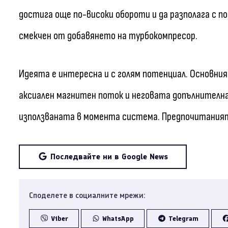
достига още по-високи обороти и да разполага с п
смекчен от добавянето на турбокомпресор.
Идеята е интересна и с голям потенциал. Основни
аксиален магнитен поток и неговата допълнителн
използваната в момента система. Предпочитаният
Последвайте ни в Google News
Споделете в социалните мрежи:
Viber
WhatsApp
Telegram