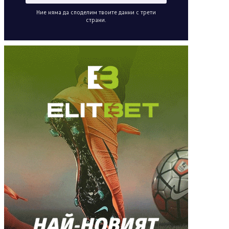
Ние няма да споделим твоите данни с трети
страни.