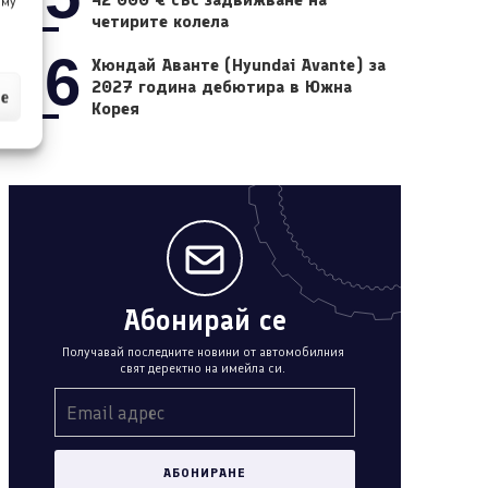
 му
четирите колела
06
Хюндай Аванте (Hyundai Avante) за
2027 година дебютира в Южна
ие
Корея
Абонирай се
Получавай последните новини от автомобилния
свят деректно на имейла си.