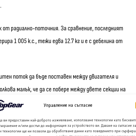
.
 от радиално-поточния. За сравнение, последният
ира 1 005 к.с., тежи едва 12.7 кг и е с дебелина от
нитен поток да бъде поставен между двигателя и
лкова малък, че да се побере между двете секции на
щ момент и мощност, моторът ще бъде поместен в
Управление на съгласие
двигателя и/или скоростната кутия.
да ви предоставим най-доброто изживяване, използваме технологии като бисквит
съхранение и/или достъп до информация за устройството ви. Даване на съгласие з
и технологии ще ни позволи да обработваме данни като поведението при сърфира