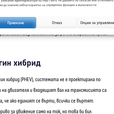
лектромотор с трансмисия с двоен съединител
 уникални идентификатори на това сайта. Не даването на съгласие или оттеглянето
е да повлияе неблагоприятно на определени функции и възможности.
то има по-дълъг входящ вал. Това решение е и много
егриране в задната част на спортен автомобил,
Приемане
Отказ
Опции за управлен
рансмисия. Възможността за ръчна скоростна кутия
ъгин хибрид
ин хибрид (PHEV), системата не е проектирана по
л на двигателя и входящият вал на трансмисията са
а, че ако единият се върти, всички се въртят.
иво за движение само на ток, но това би бил