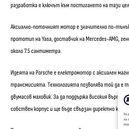
разработка е ключът към постигането на тази цел
Аксиално-поточният мотор е значително по-тънък
прототип на Yasa, доставчик на Mercedes-AMG, генер
около 7.5 сантиметра.
Идеята на Porsche е електромотор с аксиален маг
трансмисията. Технологията позволява той да е то
двумасов маховик. За да поддържа високия въртя
собствен корпус и ще бъде свързан директно към 
За 
за 
тез