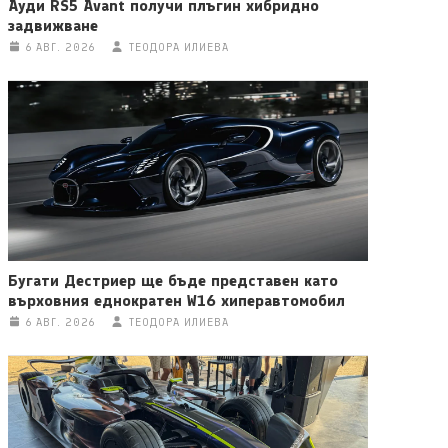
Ауди RS5 Avant получи плъгин хибридно
задвижване
6 АВГ. 2026
ТЕОДОРА ИЛИЕВА
Бугати Дестриер ще бъде представен като
върховния еднократен W16 хиперавтомобил
6 АВГ. 2026
ТЕОДОРА ИЛИЕВА