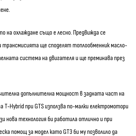
ене.
о на охлаждане също е лесно. Предвижда се
и трансмисията ще споделят топлообменник масло-
ителната система на двигателя и ще преминава през
начителна допълнителна мощност в задната част на
а T-Hybrid при GTS използва по-малки електромотори
зи нова технология би работила отлично и при
ска помощ за модел като GT3 би му позволило да