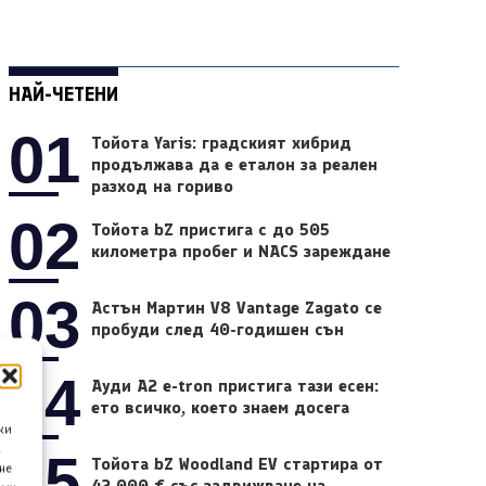
НАЙ-ЧЕТЕНИ
01
Тойота Yaris: градският хибрид
продължава да е еталон за реален
разход на гориво
02
Тойота bZ пристига с до 505
километра пробег и NACS зареждане
03
Астън Мартин V8 Vantage Zagato се
пробуди след 40-годишен сън
04
Ауди A2 e-tron пристига тази есен:
ето всичко, което знаем досега
ки
а
05
Тойота bZ Woodland EV стартира от
не
42 000 € със задвижване на