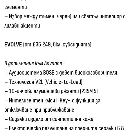
елементи
– Избор между тъмен (черен) или светъл интериор с
лилави акценти
EVOLVE
(от £36 249, вкл. субсидията)
В допълнение към Advance:
– Аудиосистема BOSE с девет високоговорителя
– Технология V2L (Vehicle-to-Load)
– 19-инчови алуминиеви джанти (235/45)
– Интелигентен ключ I-Key+ с функция за
отключване при приближаване
– Седалки изцяло от синтетична кожа
– Електрическо регулиране на предните седалки в 8