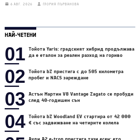
6 АВГ. 2026
ГЛОРИЯ ПЪРВАНОВА
НАЙ-ЧЕТЕНИ
01
Тойота Yaris: градският хибрид продължава
да е еталон за реален разход на гориво
02
Тойота bZ пристига с до 505 километра
пробег и NACS зареждане
03
Астън Мартин V8 Vantage Zagato се пробуди
след 40-годишен сън
04
Тойота bZ Woodland EV стартира от 42 000
€ със задвижване на четирите колела
Ауди A2 e-tron пристига тази есен: ето