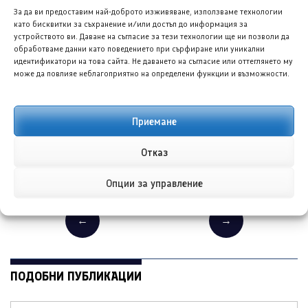
За да ви предоставим най-доброто изживяване, използваме технологии
ПРЕДИШНА/СЛЕДВАЩА
като бисквитки за съхранение и/или достъп до информация за
устройството ви. Даване на съгласие за тези технологии ще ни позволи да
обработваме данни като поведението при сърфиране или уникални
идентификатори на това сайта. Не даването на съгласие или оттеглянето му
може да повлияе неблагоприятно на определени функции и възможности.
Приемане
Hyundai N с двойна
Bentley Bentayga Atelier
Отказ
премиера в САЩ:
Edition: Дискретното лице
електрически и бензинов
на луксозните SUV
Опции за управление
модел
автомобили
←
→
ПОДОБНИ ПУБЛИКАЦИИ