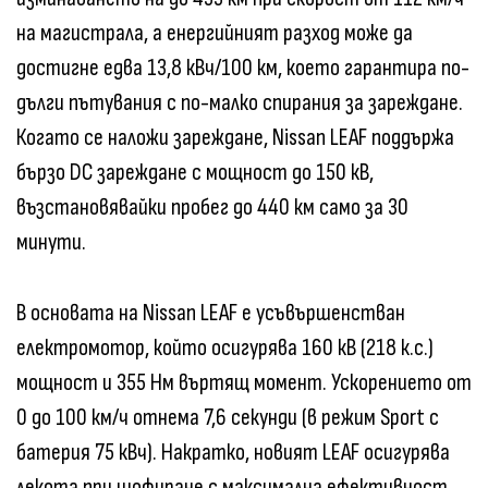
на магистрала, а енергийният разход може да
достигне едва 13,8 кВч/100 км, което гарантира по-
дълги пътувания с по-малко спирания за зареждане.
Когато се наложи зареждане, Nissan LEAF поддържа
бързо DC зареждане с мощност до 150 кВ,
възстановявайки пробег до 440 км само за 30
минути.
В основата на Nissan LEAF е усъвършенстван
електромотор, който осигурява 160 кВ (218 к.с.)
мощност и 355 Нм въртящ момент. Ускорението от
0 до 100 км/ч отнема 7,6 секунди (в режим Sport с
батерия 75 кВч). Накратко, новият LEAF осигурява
лекота при шофиране с максимална ефективност.