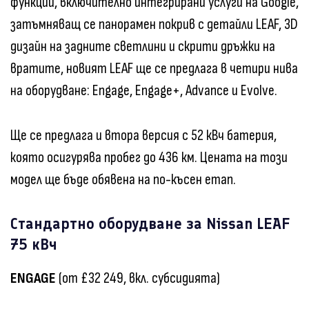
функции, включително интегрирани услуги на Google,
затъмняващ се панорамен покрив с детайли LEAF, 3D
дизайн на задните светлини и скрити дръжки на
вратите, новият LEAF ще се предлага в четири нива
на оборудване: Engage, Engage+, Advance и Evolve.
Ще се предлага и втора версия с 52 кВч батерия,
която осигурява пробег до 436 км. Цената на този
модел ще бъде обявена на по-късен етап.
Стандартно оборудване за Nissan LEAF
75 кВч
ENGAGE
(от £32 249, вкл. субсидията)