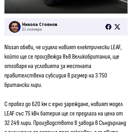
Никола Стоянов
21 ноември
Nissan обяви, че изцяло новият електрически LEAF,
който ще се произвежда във Великобритания, ще
отговаря на условията за местната
правителствена субсидия в размер на 3 750
британски лири.
С пробег до 620 км с едно зареждане, новият модел
LEAF със 75 кВч батерия ще се предлага на цена от
32 249 лири. Производството в завода в Съндърланд