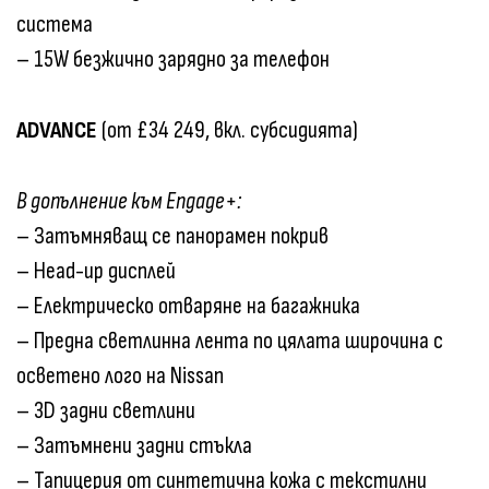
система
– 15W безжично зарядно за телефон
ADVANCE
(от £34 249, вкл. субсидията)
В допълнение към Engage+:
– Затъмняващ се панорамен покрив
– Head-up дисплей
– Електрическо отваряне на багажника
– Предна светлинна лента по цялата широчина с
осветено лого на Nissan
– 3D задни светлини
– Затъмнени задни стъкла
– Тапицерия от синтетична кожа с текстилни