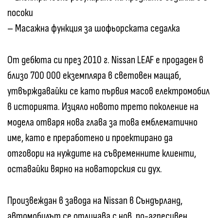
посоки
– Масажна функция за шофьорската седалка
От дебюта си през 2010 г. Nissan LEAF е продаден в
близо 700 000 екземпляра в световен мащаб,
утвърждавайки се като първия масов електромобил
в историята. Изцяло новото трето поколение на
модела отваря нова глава за това емблематично
име, като е преработено и проектирано да
отговори на нуждите на съвременните клиенти,
оставайки вярно на новаторския си дух.
Произвеждан в завода на Nissan в Съндърланд,
автомобилът се отличава с нов, по-агресивен