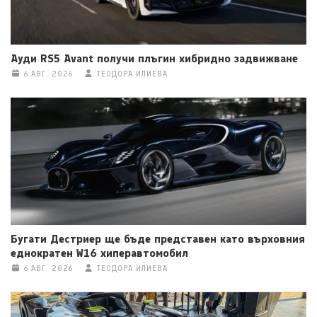
Ауди RS5 Avant получи плъгин хибридно задвижване
6 АВГ. 2026
ТЕОДОРА ИЛИЕВА
Бугати Дестриер ще бъде представен като върховния
еднократен W16 хиперавтомобил
6 АВГ. 2026
ТЕОДОРА ИЛИЕВА