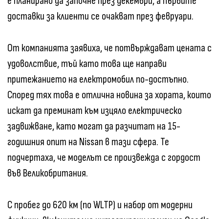
е планирано да започне през декември, а първите
доставки за клиенти се очакват през февруари.
От компанията заявиха, че потвърждават цената с
удоволствие, тъй като това ще направи
притежанието на електромобил по-достъпно.
Според тях това е отлична новина за хората, които
искат да преминат към изцяло електрическо
задвижване, като могат да разчитат на 15-
годишния опит на Nissan в тази сфера. Те
подчертаха, че моделът се произвежда с гордост
във Великобритания.
С пробег до 620 км (по WLTP) и набор от модерни