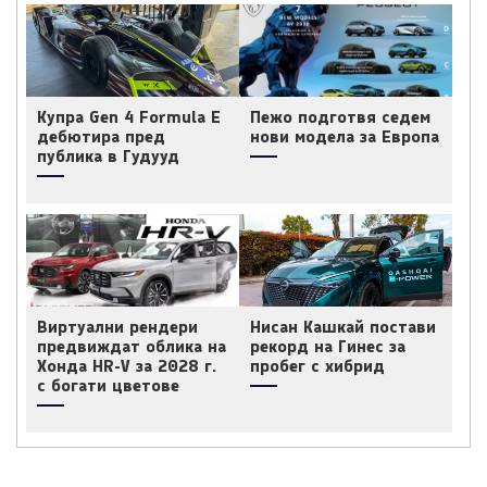
Купра Gen 4 Formula E
Пежо подготвя седем
дебютира пред
нови модела за Европа
публика в Гудууд
Виртуални рендери
Нисан Кашкай постави
предвиждат облика на
рекорд на Гинес за
Хонда HR-V за 2028 г.
пробег с хибрид
с богати цветове