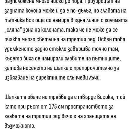
разположена много ниско до пода. Прозорецът на
задната колона може и да е по-дълъг, но главата на
пътника все още се намира в една линия с голямата
„сляпа“ зона на колоната, така че не може да се
очаква много светлина на третия ред. Освен това
удълженото задно стъкло завършва точно там,
където биха се намирали главите на пътниците,
затова носенето на шапка е препоръчително за
избягване на директните слънчеви лъчи.
Шапката обаче не трябва да е твърде висока, тъй
като при ръст от 175 см пространството за
главата на третия ред вече е на границата на
възможното.