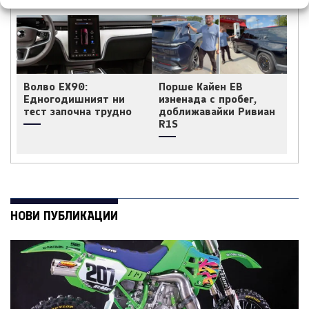
Волво EX90:
Порше Кайен ЕВ
Едногодишният ни
изненада с пробег,
тест започна трудно
доближавайки Ривиан
R1S
НОВИ ПУБЛИКАЦИИ