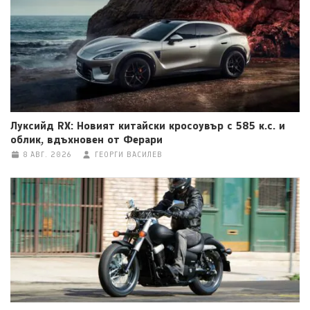
Луксийд RX: Новият китайски кросоувър с 585 к.с. и
облик, вдъхновен от Ферари
8 АВГ. 2026
ГЕОРГИ ВАСИЛЕВ