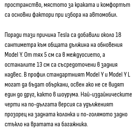
пространство, мястото за краката и комфортът
са основни фактори при избора на автомобил.
Поради тази причина Tesla са добавили около 18
сантиметра към общата дължина на обновения
Model Y. От тях 5 см са в междуосието, а
останалите 13 см са съсредоточени в задния
надвес. В профил стандартният Model Y и Model Y L
могат да бъдат объркани, освен ако не се видят
един до друг, както в шоурума. Най-издайническите
черти на по-дългата версия са удълженият
прозорец на задната колонка и по-голямото задно
стъкло на вратата на багажника.