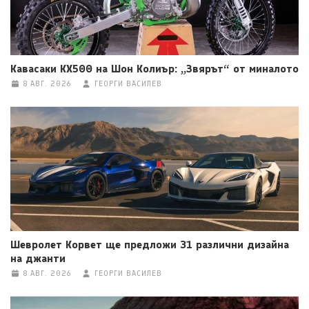
Кавасаки KX500 на Шон Колиър: „Звярът“ от миналото
8 АВГ. 2026
ГЕОРГИ ВАСИЛЕВ
Шевролет Корвет ще предложи 31 различни дизайна
на джанти
8 АВГ. 2026
ГЕОРГИ ВАСИЛЕВ