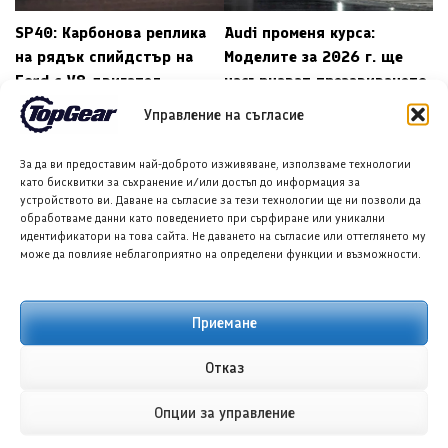
SP40: Карбонова реплика
Audi променя курса:
на рядък спийдстър на
Моделите за 2026 г. ще
Ford с V8 двигател
насърчават презавиването
Управление на съгласие
←
→
За да ви предоставим най-доброто изживяване, използваме технологии
като бисквитки за съхранение и/или достъп до информация за
устройството ви. Даване на съгласие за тези технологии ще ни позволи да
ПОДОБНИ ПУБЛИКАЦИИ
обработваме данни като поведението при сърфиране или уникални
идентификатори на това сайта. Не даването на съгласие или оттеглянето му
може да повлияе неблагоприятно на определени функции и възможности.
Приемане
Луксийд RX: Новият
Волво EX60 с първи
Отказ
китайски кросоувър с
тестове за клиенти в
585 к.с. и облик,
Бордърс
Опции за управление
вдъхновен от Ферари