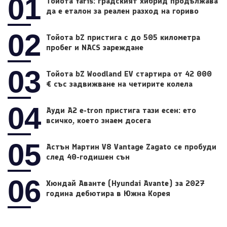
01
Тойота Yaris: градският хибрид продължава
да е еталон за реален разход на гориво
02
Тойота bZ пристига с до 505 километра
пробег и NACS зареждане
03
Тойота bZ Woodland EV стартира от 42 000
€ със задвижване на четирите колела
04
Ауди A2 e-tron пристига тази есен: ето
всичко, което знаем досега
05
Астън Мартин V8 Vantage Zagato се пробуди
след 40-годишен сън
06
Хюндай Аванте (Hyundai Avante) за 2027
година дебютира в Южна Корея