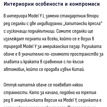
Интериорни особености и компромиси
В интериора Model Y L заменя стандартния втори
ред седалки с две индивидуални „капитански кресла“
с изскачащи подлакътници. Самите седалки ще
изглеждат познати на всеки, който се е возил в
триредов Model Y за американския пазар. Разликата
обаче е в значително по-голямото пространство за
главата и краката в сравнение с по-късия
автомобил, който се продава извън Китай.
Оттук нататък обаче се появяват някои
странности. Като за начало, подобно на третия
ред в американската версия на Model Y, седалката е