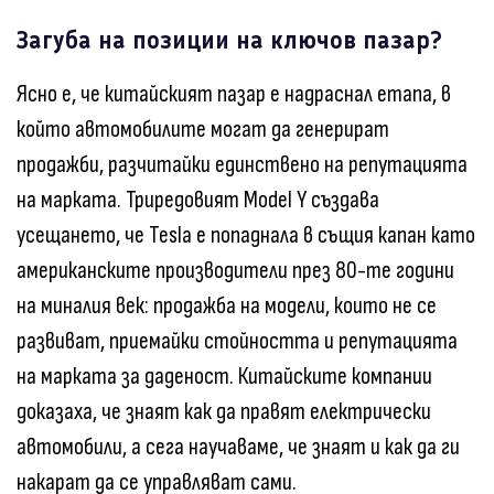
Загуба на позиции на ключов пазар?
Ясно е, че китайският пазар е надраснал етапа, в
който автомобилите могат да генерират
продажби, разчитайки единствено на репутацията
на марката. Триредовият Model Y създава
усещането, че Tesla е попаднала в същия капан като
американските производители през 80-те години
на миналия век: продажба на модели, които не се
развиват, приемайки стойността и репутацията
на марката за даденост. Китайските компании
доказаха, че знаят как да правят електрически
автомобили, а сега научаваме, че знаят и как да ги
накарат да се управляват сами.