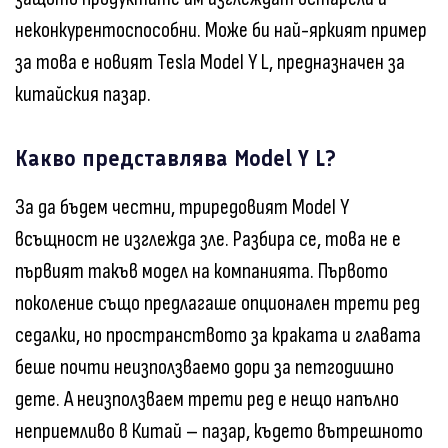
неконкурентоспособни. Може би най-яркият пример
за това е новият Tesla Model Y L, предназначен за
китайския пазар.
Какво представлява Model Y L?
За да бъдем честни, триредовият Model Y
всъщност не изглежда зле. Разбира се, това не е
първият такъв модел на компанията. Първото
поколение също предлагаше опционален трети ред
седалки, но пространството за краката и главата
беше почти неизползваемо дори за петгодишно
дете. А неизползваем трети ред е нещо напълно
неприемливо в Китай – пазар, където вътрешното