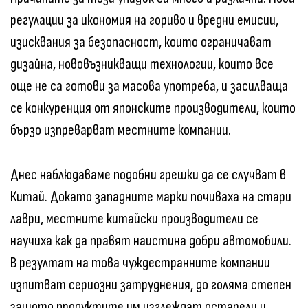
регулации за икономия на гориво и вредни емисии,
изисквания за безопасност, които ограничават
дизайна, нововъзникващи технологии, които все
още не са готови за масова употреба, и засилваща
се конкуренция от японските производители, които
бързо изпреварват местните компании.
Днес наблюдаваме подобни грешки да се случват в
Китай. Докато западните марки почиваха на стари
лаври, местните китайски производители се
научиха как да правят наистина добри автомобили.
В резултат на това чуждестранните компании
изпитват сериозни затруднения, до голяма степен
защото продуктите им изглеждат остарели и