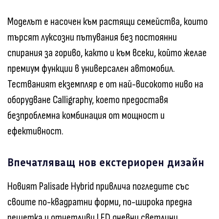
Моделът е насочен към растящи семейства, които
търсят луксозни пътувания без постоянни
спирания за гориво, както и към всеки, който желае
премиум функции в универсален автомобил.
Тестваният екземпляр е от най-високото ниво на
оборудване Calligraphy, което предоставя
безпроблемна комбинация от мощност и
ефективност.
Впечатляващ нов екстериорен дизайн
Новият Palisade Hybrid привлича погледите със
своите по-квадратни форми, по-широка предна
решетка и отчетливи LED дневни светлини.