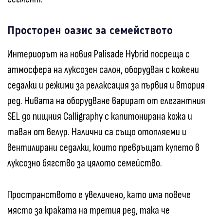
Просторен оазис за семейството
Интериорът на новия Palisade Hybrid посреща с
атмосфера на луксозен салон, оборудван с кожени
седалки и режими за релаксация за първия и втория
ред. Нивата на оборудване варират от елегантния
SEL до пищния Calligraphy с капитонирана кожа и
таван от велур. Налични са също отопляеми и
вентилирани седалки, които превръщат купето в
луксозно бягство за цялото семейство.
Пространството е увеличено, като има повече
място за краката на третия ред, така че