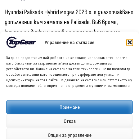
Hyundai Palisade Hybrid модел 2026 г. е дългоочаквано
допълнение към гамата на Palisade. Във време,
когато не всеки е готов да премине към изцяло
електрически автомобил, този модел предлага
Управление на съгласие
златната среда. Той дава възможност за
За да ви предоставим най-доброто изживяване, използваме технологии
използване на електрическа енергия през част от
като бисквитки за съхранение и/или достъп до информация за
устройството ви. Даване на съгласие за тези технологии ще ни позволи да
времето, като същевременно осигурява
обработваме данни като поведението при сърфиране или уникални
сигурността на бензиновия двигател.
идентификатори на това сайта. Не даването на съгласие или оттеглянето му
може да повлияе неблагоприятно на определени функции и възможности.
Хибридният Palisade идва с редица подобрения
Приемане
спрямо предишното поколение и със сигурност ще
привлече нови купувачи. Това е добре оразмерен,
Отказ
ефективен и просторен SUV с множество удобства,
Опции за управление