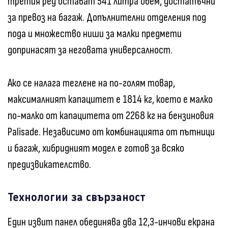
третия ред остават 541 литра обем, достатъчни
за превоз на багаж. Допълнителни отделения под
пода и множество ниши за малки предмети
допринасят за неговата универсалност.
Ако се налага теглене на по-голям товар,
максималният капацитет е 1814 кг, което е малко
по-малко от капацитета от 2268 кг на бензиновия
Palisade. Независимо от комбинацията от пътници
и багаж, хибридният модел е готов за всяко
предизвикателство.
Технологии за свързаност
Един извит панел обединява два 12,3-инчови екрана