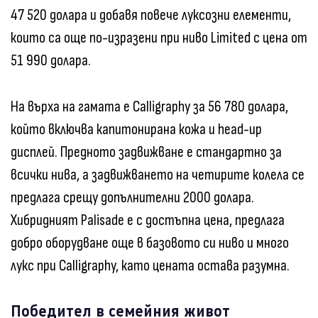
47 520 долара и добавя повече луксозни елементи,
които са още по-изразени при ниво Limited с цена от
51 990 долара.
На върха на гамата е Calligraphy за 56 780 долара,
който включва капитонирана кожа и head-up
дисплей. Предното задвижване е стандартно за
всички нива, а задвижването на четирите колела се
предлага срещу допълнителни 2000 долара.
Хибридният Palisade е с достъпна цена, предлага
добро оборудване още в базовото си ниво и много
лукс при Calligraphy, като цената остава разумна.
Победител в семейния живот