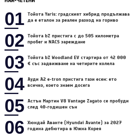
НАЙ-ЧЕТЕНИ
01
Тойота Yaris: градският хибрид продължава
да е еталон за реален разход на гориво
02
Тойота bZ пристига с до 505 километра
пробег и NACS зареждане
03
Тойота bZ Woodland EV стартира от 42 000
€ със задвижване на четирите колела
04
Ауди A2 e-tron пристига тази есен: ето
всичко, което знаем досега
05
Астън Мартин V8 Vantage Zagato се пробуди
след 40-годишен сън
06
Хюндай Аванте (Hyundai Avante) за 2027
година дебютира в Южна Корея