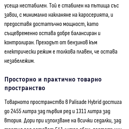
усеща нестабилен. Той е стабилен на пътища със
завои, с минимално накланяне на каросерията, и
предоставя достатъчно мощност, като
същевременно остава добре балансиран и
контролиран. Преходът от бензинов към
електрически режим е толкова плавен, че остава
незабележим.
Просторно и практично товарно
пространство
Товарното пространство в Palisade Hybrid достига
до 2455 литра зад първия ред и 1311 литра зад
втория. Дори при използване на всички седалки, зад