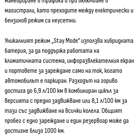
маневриране в трафика и при включване в
магистрали, като преходите между електрически и
бензинов режим са неусетни.
Уникалният режим „Stay Mode“ използва хибридната
батерия, за да поддържа работата на
климатичната система, инфоразвлекателния екран
и портовете за зареждане само на ток, когато
автомобилът е паркиран. Разходът на гориво
достига до 6,9 л/100 км в комбиниран цикъл за
версията с предно задвижване или 8,1 л/100 км за
тази със задвижване на всички колела. Общият
пробег с едно зареждане и един резервоар може да
достигне близо 1000 км.