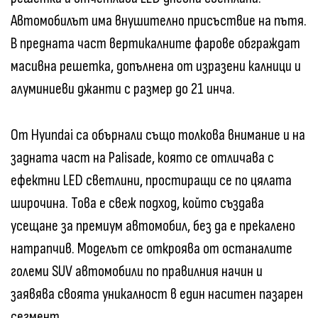
Автомобилът има внушително присъствие на пътя.
В предната част вертикалните фарове обграждат
масивна решетка, допълнена от изразени калници и
алуминиеви джанти с размер до 21 инча.
От Hyundai са обърнали също толкова внимание и на
задната част на Palisade, която се отличава с
ефектни LED светлини, простиращи се по цялата
широчина. Това е свеж подход, който създава
усещане за премиум автомобил, без да е прекалено
натрапчив. Моделът се откроява от останалите
големи SUV автомобили по правилния начин и
заявява своята уникалност в един наситен пазарен
сегмент.