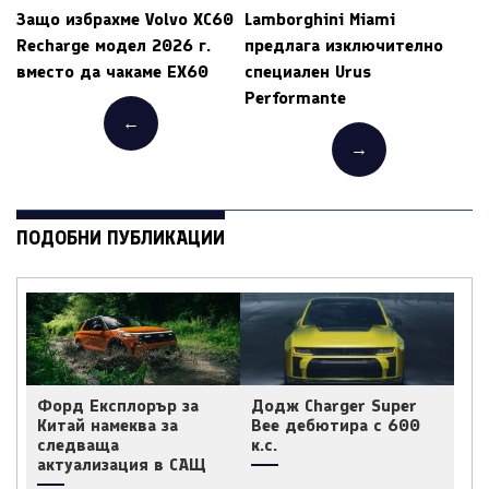
Защо избрахме Volvo XC60
Lamborghini Miami
Recharge модел 2026 г.
предлага изключително
вместо да чакаме EX60
специален Urus
Performante
←
→
ПОДОБНИ ПУБЛИКАЦИИ
Форд Експлорър за
Додж Charger Super
Китай намеква за
Bee дебютира с 600
следваща
к.с.
актуализация в САЩ