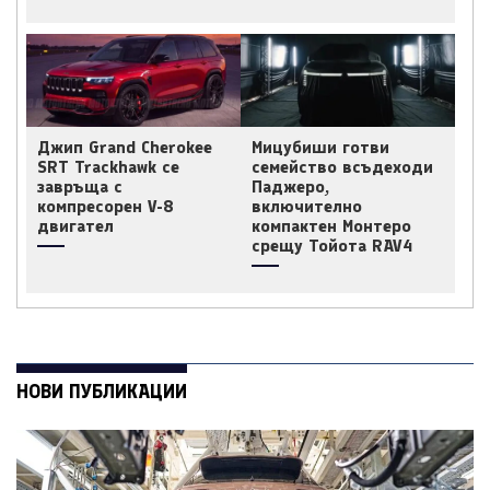
Джип Grand Cherokee
Мицубиши готви
SRT Trackhawk се
семейство всъдеходи
завръща с
Паджеро,
компресорен V-8
включително
двигател
компактен Монтеро
срещу Тойота RAV4
НОВИ ПУБЛИКАЦИИ