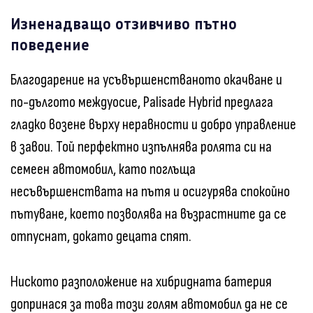
Изненадващо отзивчиво пътно
поведение
Благодарение на усъвършенстваното окачване и
по-дългото междуосие, Palisade Hybrid предлага
гладко возене върху неравности и добро управление
в завои. Той перфектно изпълнява ролята си на
семеен автомобил, като поглъща
несъвършенствата на пътя и осигурява спокойно
пътуване, което позволява на възрастните да се
отпуснат, докато децата спят.
Ниското разположение на хибридната батерия
допринася за това този голям автомобил да не се