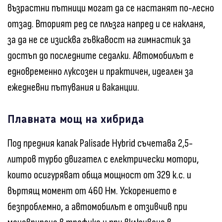
възрастни пътници могат да се настанят по-лесно
отзад. Вторият ред се плъзга напред и се накланя,
за да не се изисква гъвкавост на гимнастик за
достъп до последните седалки. Автомобилът е
едновременно луксозен и практичен, идеален за
ежедневни пътувания и ваканции.
Плавната мощ на хибрида
Под предния капак Palisade Hybrid съчетава 2,5-
литров турбо двигател с електрически мотори,
които осигуряват обща мощност от 329 к.с. и
въртящ момент от 460 Нм. Ускорението е
безпроблемно, а автомобилът е отзивчив при