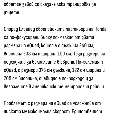
обратен завой се оказаха лека тренировка за
ръцете.
Според Елсайед европейските партньори на Honda
са по-фокусирани върху по-малкия от двата
размера на eQuad, който е с дължина 340 см,
височина 208 см и ширина 100 см. Тези размери са
подходящи за велоалеите в Европа. По-големият
eQuad, с размери 376 см дължина, 122 см ширина и
208 см височина, очевидно е по-подходящ за
велоалеите в американските метрополни райони.
Проблемът с размера на eQuad се усложнява от
ниската му максимална скорост. Единственият