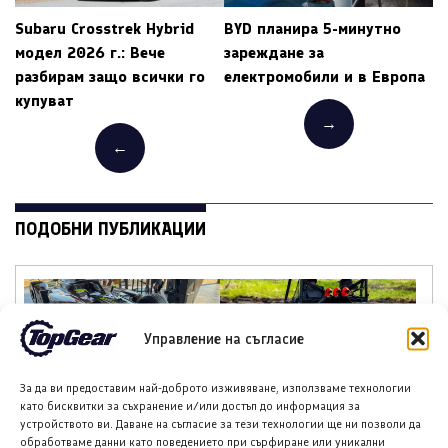
Subaru Crosstrek Hybrid
BYD планира 5-минутно
модел 2026 г.: Вече
зареждане за
разбирам защо всички го
електромобили и в Европа
купуват
→
←
ПОДОБНИ ПУБЛИКАЦИИ
Управление на съгласие
Купра Gen 4 Formula E
Поларис Рейнджър ХР
За да ви предоставим най-доброто изживяване, използваме технологии
дебютира пред
1000 Мъд Едишън за
като бисквитки за съхранение и/или достъп до информация за
публика в Гудууд
2027 година
устройството ви. Даване на съгласие за тези технологии ще ни позволи да
обработваме данни като поведението при сърфиране или уникални