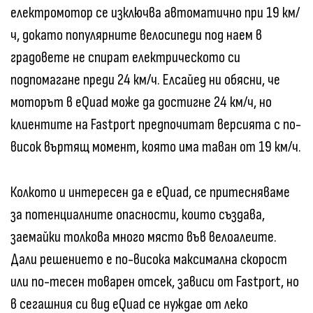
електромотор се изключва автоматично при 19 км/
ч, докато популярните велосипеди под наем в
градовете не спират електрическото си
подпомагане преди 24 км/ч. Елсайед ни обясни, че
моторът в eQuad може да достигне 24 км/ч, но
клиентите на Fastport предпочитат версията с по-
висок въртящ момент, която има таван от 19 км/ч.
Колкото и интересен да е eQuad, се притесняваме
за потенциалните опасности, които създава,
заемайки толкова много място във велоалеите.
Дали решението е по-висока максимална скорост
или по-тесен товарен отсек, зависи от Fastport, но
в сегашния си вид eQuad се нуждае от леко