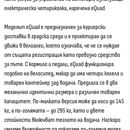
електрическа четириколка, наречена eQuad.
Моделът eQuad е предназначен за куриерски
доставки в градска среда и е проектиран да се
движи в велоалеи, което означава, че не се нуждае
от същата регистрация като превозно средство
за пътя. С кормило и педали, eQuad функционира
подобно на велосипед, макар да има четири колела и
товарен контейнер зад водача. Предлага се в два
механично идентични размера с различен товарен
капацитет. По-малката версия може да носи до 145
кг, а по-голямата – до 295 кг, като и двете
стойности включват теглото на водача. Наскоро
имахме възможност да покараме по-големия модел