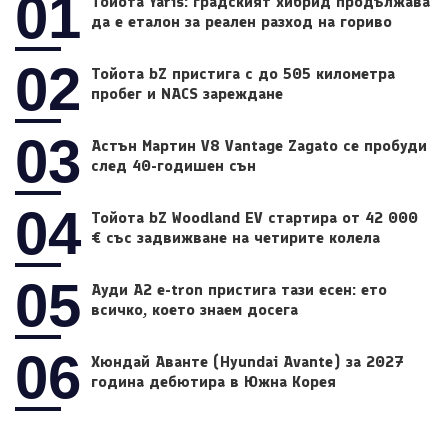
01
Тойота Yaris: градският хибрид продължава
да е еталон за реален разход на гориво
02
Тойота bZ пристига с до 505 километра
пробег и NACS зареждане
03
Астън Мартин V8 Vantage Zagato се пробуди
след 40-годишен сън
04
Тойота bZ Woodland EV стартира от 42 000
€ със задвижване на четирите колела
05
Ауди A2 e-tron пристига тази есен: ето
всичко, което знаем досега
06
Хюндай Аванте (Hyundai Avante) за 2027
година дебютира в Южна Корея