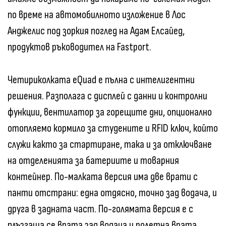
по време на автомобилното изложение в Лос
Анджелис под зоркия поглед на Адам Елсайед,
продуктов ръководител на Fastport.
Четириколката eQuad е пълна с интелигентни
решения. Разполага с дисплей с данни и контролни
функции, вентилатор за горещите дни, опционално
отопляемо кормило за студените и RFID ключ, който
служи както за стартиране, така и за отключване
на отделенията за батериите и товарния
контейнер. По-малката версия има две врати с
панти отстрани: една отдясно, точно зад водача, и
друга в задната част. По-голямата версия е с
плъзгаща се врата зад водача и ролетна врата