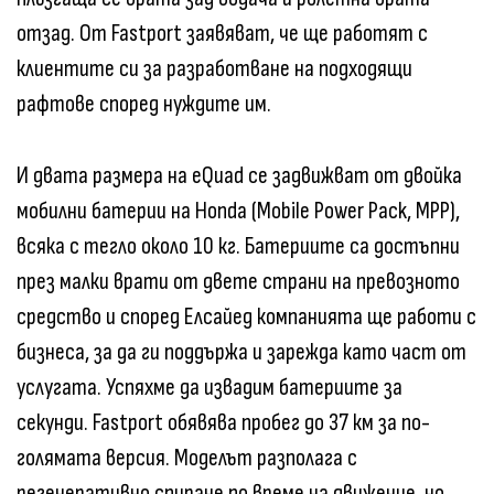
отзад. От Fastport заявяват, че ще работят с
клиентите си за разработване на подходящи
рафтове според нуждите им.
И двата размера на eQuad се задвижват от двойка
мобилни батерии на Honda (Mobile Power Pack, MPP),
всяка с тегло около 10 кг. Батериите са достъпни
през малки врати от двете страни на превозното
средство и според Елсайед компанията ще работи с
бизнеса, за да ги поддържа и зарежда като част от
услугата. Успяхме да извадим батериите за
секунди. Fastport обявява пробег до 37 км за по-
голямата версия. Моделът разполага с
регенеративно спиране по време на движение, но