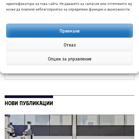
идентификатори на това сайта. Не даването на съгласие или оттеглянето му
може да повлияе неблагоприятно на определени функции и възможности.
Приемане
Фолксваген Тигуан R
Хюндай Елантра
Отказ
моделна година 2027
постави нов
е заснет без камуфлаж
исторически рекорд с
над 11 000 поръчки за
Опции за управление
ден
НОВИ ПУБЛИКАЦИИ