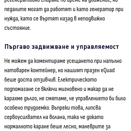
педалите могат да работят и като генератор при
нужда, като се въртят назад в неподвижно
състояние.
Пъргаво задвижване и управляемост
Не можем да коментираме усещането при напълно
натоварен контейнер, но нашият празен eQuad
беше доста отзивчив. Електрическото
подпомагане се включи мигновено и макар да не
карахме дълго, не смятаме, че управлението би било
особено трудоемко. Въпреки това, липсва
сервоусилвател на волана, така че докато
нормалното каране беше лесно, маневрите за