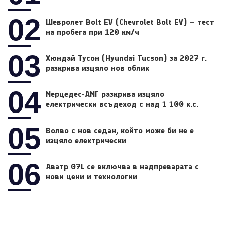
02
Шевролет Bolt EV (Chevrolet Bolt EV) – тест
на пробега при 120 км/ч
03
Хюндай Тусон (Hyundai Tucson) за 2027 г.
разкрива изцяло нов облик
04
Мерцедес-АМГ разкрива изцяло
електрически всъдеход с над 1 100 к.с.
05
Волво с нов седан, който може би не е
изцяло електрически
06
Аватр 07L се включва в надпреварата с
нови цени и технологии