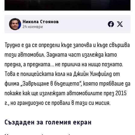
Никола Стоянов
24 ноември
Трудно е да се определи къде започва и къде свършва
този автомобил. Задната част изглежда като
предна, а предната… не прилича на нищо познато.
Това е полицейската кола на Джийн Уинфийлд от
филма „Завръщане в бъдещето“, която трябваше да
покаже как ще изглеждат автомобилите през 2015
г., но грандиозно се провали в тази си мисия.
Създаден за големия екран