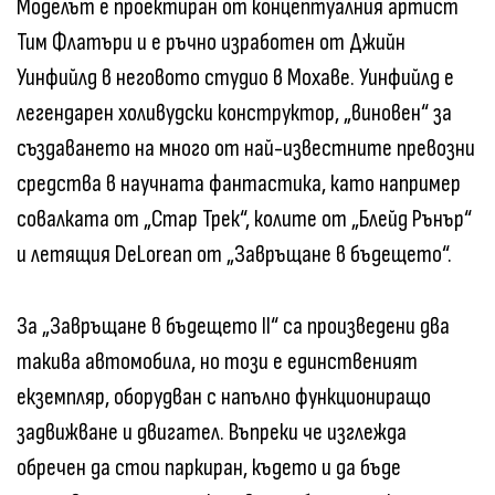
Моделът е проектиран от концептуалния артист
Тим Флатъри и е ръчно изработен от Джийн
Уинфийлд в неговото студио в Мохаве. Уинфийлд е
легендарен холивудски конструктор, „виновен“ за
създаването на много от най-известните превозни
средства в научната фантастика, като например
совалката от „Стар Трек“, колите от „Блейд Рънър“
и летящия DeLorean от „Завръщане в бъдещето“.
За „Завръщане в бъдещето II“ са произведени два
такива автомобила, но този е единственият
екземпляр, оборудван с напълно функциониращо
задвижване и двигател. Въпреки че изглежда
обречен да стои паркиран, където и да бъде