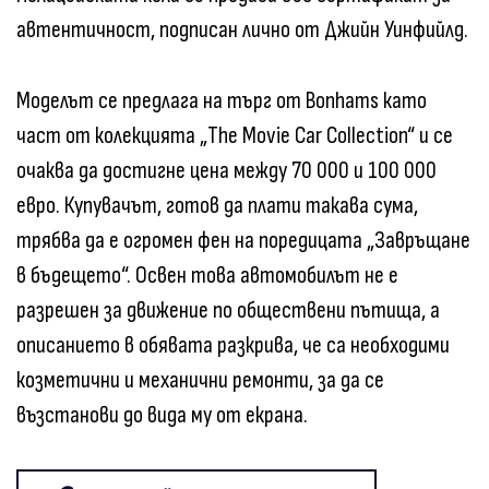
автентичност, подписан лично от Джийн Уинфийлд.
Моделът се предлага на търг от Bonhams като
част от колекцията „The Movie Car Collection“ и се
очаква да достигне цена между 70 000 и 100 000
евро. Купувачът, готов да плати такава сума,
трябва да е огромен фен на поредицата „Завръщане
в бъдещето“. Освен това автомобилът не е
разрешен за движение по обществени пътища, а
описанието в обявата разкрива, че са необходими
козметични и механични ремонти, за да се
възстанови до вида му от екрана.