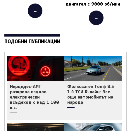
двигател с 9000 об/мин
←
→
ПОДОБНИ ПУБЛИКАЦИИ
Мерцедес-АМГ
Фолксваген Голф 8.5
разкрива изцяло
1.4 ТСИ R-лайн: Все
електрически
още автомобилът на
всъдеход с над 1 100
народа
к.с.