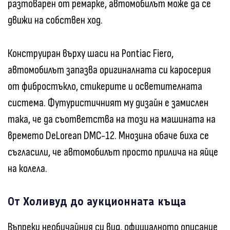
разтоварен от ремарке, автомобилът може да се
движи на собствен ход.
Конструиран върху шаси на Pontiac Fiero,
автомобилът запазва оригиналната си каросерия
от фибростъкло, стикерите и осветителната
система. Футуристичният му дизайн е замислен
така, че да съответства на този на машината на
времето DeLorean DMC-12. Мнозина обаче биха се
съгласили, че автомобилът просто прилича на яйце
на колела.
От Холивуд до аукционната къща
Въпреки необичайния си вид, официалното описание