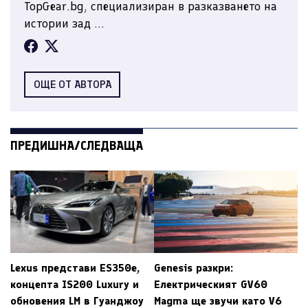
TopGear.bg, специализиран в разказването на
истории зад ...
ОЩЕ ОТ АВТОРА
ПРЕДИШНА/СЛЕДВАЩА
Lexus представи ES350e,
Genesis разкри:
концепта IS200 Luxury и
Електрическият GV60
обновения LM в Гуанджоу
Magma ще звучи като V6