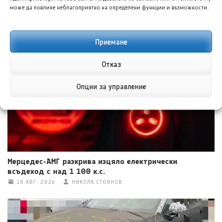
може да повлияе неблагоприятно на определени функции и възможности.
Чип Моторс представя достъпен електромобил, който
говори и паркира сам
Приемане
10 АВГ. 2026
ТЕОДОРА ИЛИЕВА
Отказ
Опции за управление
Мерцедес-АМГ разкрива изцяло електрически
всъдеход с над 1 100 к.с.
10 АВГ. 2026
НИКОЛА СТОЯНОВ