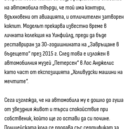
на автомобила твърди, че той има контури,
вдъхновени от авиацията, и отличителен затворен
кокпит. Моделът прекарва известно време в
личната колекция на Уинфийлд, преди да бъде
реставриран за 30-годишнината на „Завръщане в
бъдещето“ през 2015 г. След това е изложен в
автомобилния музей „Петерсен“ в Лос Анджелис
като част от експозицията „Холивудски машини на
мечтите“.
Сега изглежда, че на автомобила му е дошло до гуша
от звездния живот и търси спокойствие при
собственик, който ще го остави да си почине.
Полицейската кола се продава със сертификат за