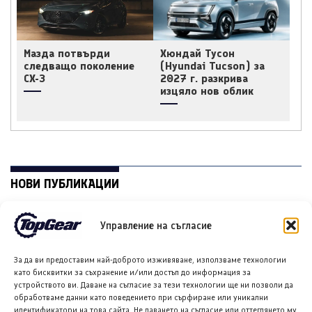
Мазда потвърди
Хюндай Тусон
следващо поколение
(Hyundai Tucson) за
CX-3
2027 г. разкрива
изцяло нов облик
НОВИ ПУБЛИКАЦИИ
Управление на съгласие
За да ви предоставим най-доброто изживяване, използваме технологии
като бисквитки за съхранение и/или достъп до информация за
устройството ви. Даване на съгласие за тези технологии ще ни позволи да
обработваме данни като поведението при сърфиране или уникални
идентификатори на това сайта. Не даването на съгласие или оттеглянето му