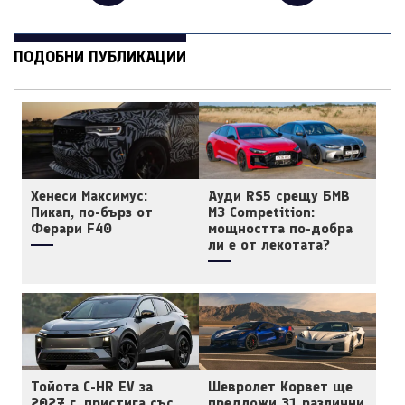
ПОДОБНИ ПУБЛИКАЦИИ
Хенеси Максимус:
Ауди RS5 срещу БМВ
Пикап, по-бърз от
M3 Competition:
Ферари F40
мощността по-добра
ли е от лекотата?
Тойота C-HR EV за
Шевролет Корвет ще
2027 г. пристига със
предложи 31 различни