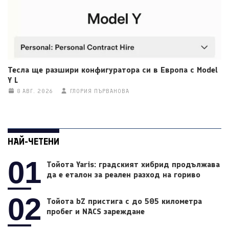
Тесла ще разшири конфигуратора си в Европа с Model
Y L
8 АВГ. 2026
ГЛОРИЯ ПЪРВАНОВА
НАЙ-ЧЕТЕНИ
01
Тойота Yaris: градският хибрид продължава
да е еталон за реален разход на гориво
02
Тойота bZ пристига с до 505 километра
пробег и NACS зареждане