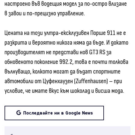
настроено във водещия модел за по-остро влизане
в завои и по-прецизно управление.
Цената на този ултра-ексклузивен Порше 911 не е
разкрита и вероятно никога няма да бъде. И докато
производителят не представи нов GT3 RS за
обновеното поколение 992.2, това е почти толкова
вълнуващо, колкото могат да бъдат спортните
автомобили от Цуфенхаузен (Zuffenhausen) – при
условие, че имате вкус към шоколад и висша мода.
Последвайте ни в Google News