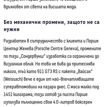
вдъхновен от света на висшата мода.
Без механични промени, защото не са
нужни
Разработен в сътрудничество с клиента и Порше
Център Женева (Porsche Centre Geneva), промените
по тази „Сондервунш“ изработка са ограничени до
визуалния облик. Но това не бива да притеснява
никого, тъй като 911 GT3 RS с пакета „Вайсах“
(Weissach) вече е един от най-впечатляващите
суперавтомобили на пазара днес. С маса малко под
1451 килограма, този готов за писта Порше
използва пълноценно своя 4.0-литров боксерен