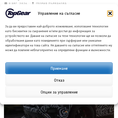
8 АВГ. 2026
ГЛОРИЯ ПЪРВАНОВА
Управление на съгласие
За да ви предоставим най-доброто изживяване, използваме технологии
като бисквитки за съхранение и/или достъп до информация за
устройството ви. Даване на съгласие за тези технологии ще ни позволи да
обработваме данни като поведението при сърфиране или уникални
идентификатори на това сайта. Не даването на съгласие или оттеглянето му
може да повлияе неблагоприятно на определени функции и възможности.
Тойота Hilux: По-добра ли е от всякога?
Приемане
8 АВГ. 2026
НИКОЛА СТОЯНОВ
Отказ
Опции за управление