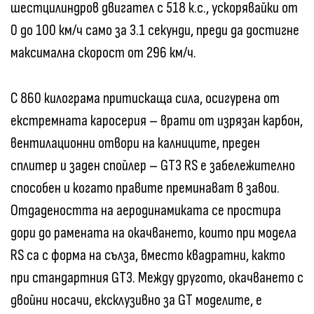
шестцилиндров двигател с 518 к.с., ускорявайки от
0 до 100 км/ч само за 3.1 секунди, преди да достигне
максимална скорост от 296 км/ч.
С 860 килограма притискаща сила, осигурена от
екстремната каросерия – врати от изрязан карбон,
вентилационни отвори на калниците, преден
сплитер и заден спойлер – GT3 RS е забележително
способен и когато правите преминават в завои.
Отдадеността на аеродинамиката се простира
дори до рамената на окачването, които при модела
RS са с форма на сълза, вместо квадратни, както
при стандартния GT3. Между другото, окачването с
двойни носачи, ексклузивно за GT моделите, е