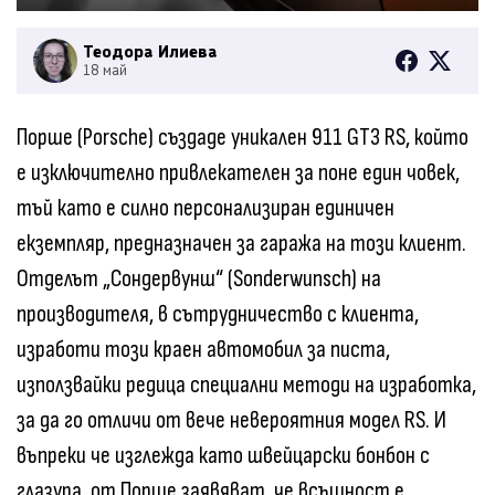
Теодора Илиева
18 май
Порше (Porsche) създаде уникален 911 GT3 RS, който
е изключително привлекателен за поне един човек,
тъй като е силно персонализиран единичен
екземпляр, предназначен за гаража на този клиент.
Отделът „Сондервунш“ (Sonderwunsch) на
производителя, в сътрудничество с клиента,
изработи този краен автомобил за писта,
използвайки редица специални методи на изработка,
за да го отличи от вече невероятния модел RS. И
въпреки че изглежда като швейцарски бонбон с
глазура, от Порше заявяват, че всъщност е