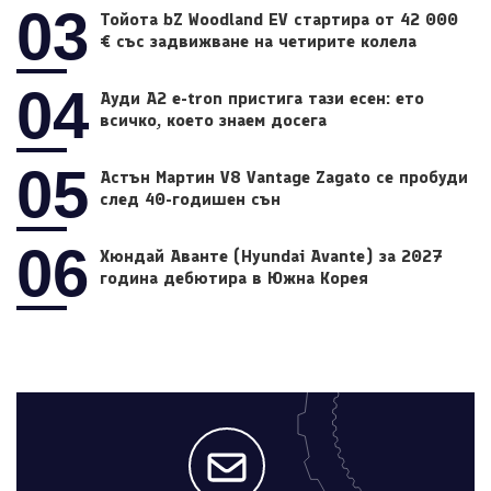
03
Тойота bZ Woodland EV стартира от 42 000
€ със задвижване на четирите колела
04
Ауди A2 e-tron пристига тази есен: ето
всичко, което знаем досега
05
Астън Мартин V8 Vantage Zagato се пробуди
след 40-годишен сън
06
Хюндай Аванте (Hyundai Avante) за 2027
година дебютира в Южна Корея