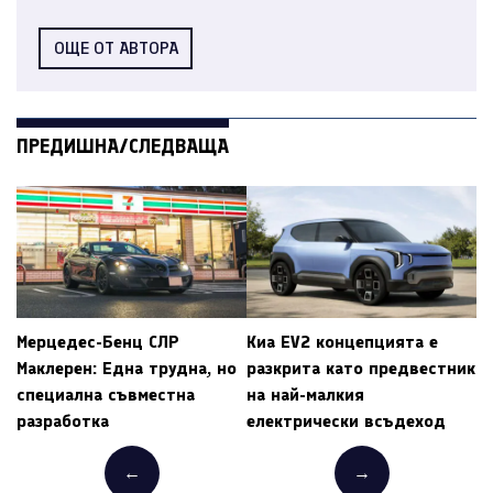
ОЩЕ ОТ АВТОРА
ПРЕДИШНА/СЛЕДВАЩА
Мерцедес-Бенц СЛР
Киа EV2 концепцията е
Маклерен: Една трудна, но
разкрита като предвестник
специална съвместна
на най-малкия
разработка
електрически всъдеход
←
→