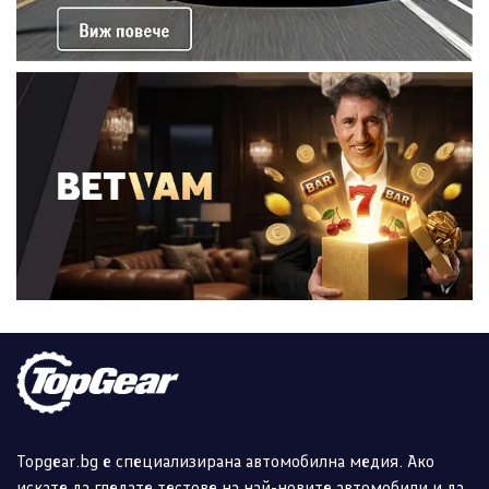
Topgear.bg е специализирана автомобилна медия. Ако
искате да гледате тестове на най-новите автомобили и да