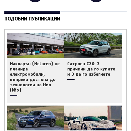
ПОДОБНИ ПУБЛИКАЦИИ
Макларън (McLaren) не
Ситроен C3X: 3
планира
причини да го купите
електромобили,
и 3 да го избегнете
въпреки достъпа до
технологии на Нио
(Nio)