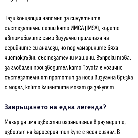
Тази концепция напомня за силуетните
състезателни серии като ИМСА (IMSA), където
автомобилите само визуално приличаха на
серийните си аналози, но под ламарините бяха
чистокръвни състезателни машини. Въпреки това,
за глобален производител като Toyota е логично
състезателният прототип да носи визуална връзка
с модел, който клиентите могат да закупят.
Завръщането на една легенда?
Макар да има известни ограничения в размерите,
изборът на каросерия тип купе е ясен сигнал. В