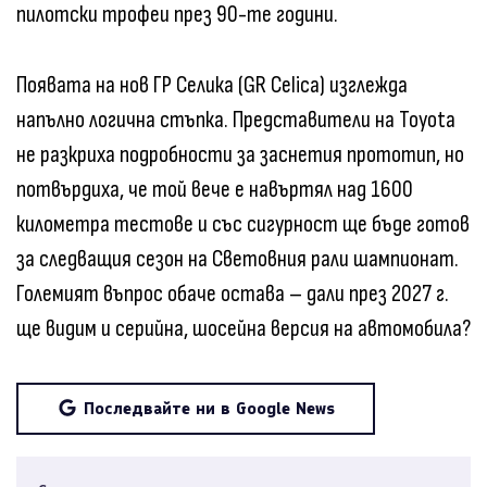
пилотски трофеи през 90-те години.
Появата на нов ГР Селика (GR Celica) изглежда
напълно логична стъпка. Представители на Toyota
не разкриха подробности за заснетия прототип, но
потвърдиха, че той вече е навъртял над 1600
километра тестове и със сигурност ще бъде готов
за следващия сезон на Световния рали шампионат.
Големият въпрос обаче остава – дали през 2027 г.
ще видим и серийна, шосейна версия на автомобила?
Последвайте ни в Google News