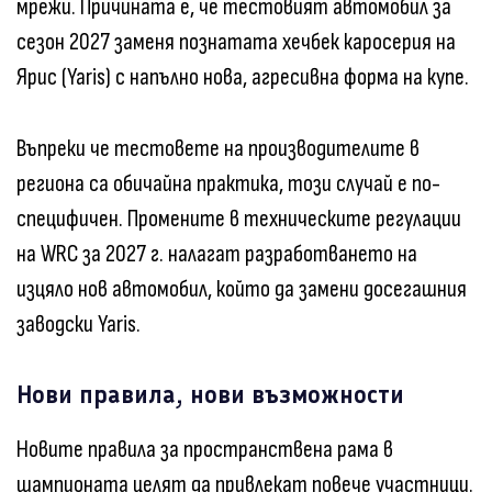
мрежи. Причината е, че тестовият автомобил за
сезон 2027 заменя познатата хечбек каросерия на
Ярис (Yaris) с напълно нова, агресивна форма на купе.
Въпреки че тестовете на производителите в
региона са обичайна практика, този случай е по-
специфичен. Промените в техническите регулации
на WRC за 2027 г. налагат разработването на
изцяло нов автомобил, който да замени досегашния
заводски Yaris.
Нови правила, нови възможности
Новите правила за пространствена рама в
шампионата целят да привлекат повече участници.