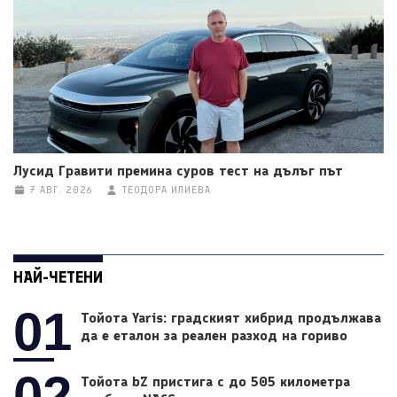
Лусид Гравити премина суров тест на дълъг път
7 АВГ. 2026
ТЕОДОРА ИЛИЕВА
НАЙ-ЧЕТЕНИ
01
Тойота Yaris: градският хибрид продължава
да е еталон за реален разход на гориво
02
Тойота bZ пристига с до 505 километра