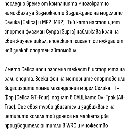
последно време от компанията многократно
намекваха за възможното възраждане на моделите
Селика (Celica) и МР2 (MR2). Тъй като настоящият
спортен флагман Супра (Supra) наближава края на
своя жизнен цикъл, японският гигант се нуждае от
нов знаков спортен автомобил.
Името Celica носи огромна тежест в историята на
рали спорта. Всеки фен на моторните спортове или
видеоигрите помни легендарния модел Селика ГТ-
Фор (Celica GT-Four), познат в САЩ като Ол-Трак (All-
Trac). Със своя турбо двигател и задвижване на
четирите колела той донесе на марката две
производителски титли в WRC и множество