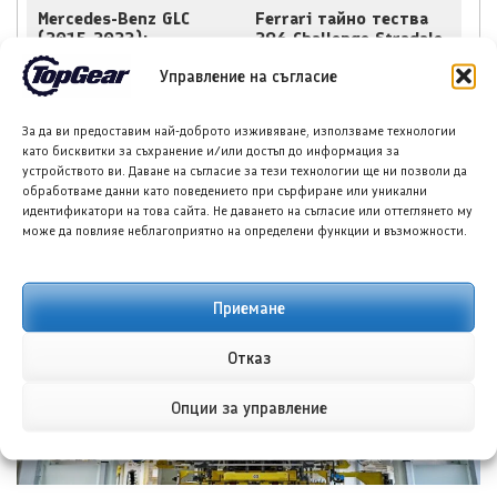
Mercedes-Benz GLC
Ferrari тайно тества
(2015-2022):
296 Challenge Stradale,
Експертна оценка на
но британец вече го
Управление на съгласие
употребяван
сглоби в гаража си
автомобил
За да ви предоставим най-доброто изживяване, използваме технологии
като бисквитки за съхранение и/или достъп до информация за
устройството ви. Даване на съгласие за тези технологии ще ни позволи да
обработваме данни като поведението при сърфиране или уникални
идентификатори на това сайта. Не даването на съгласие или оттеглянето му
може да повлияе неблагоприятно на определени функции и възможности.
НОВИ ПУБЛИКАЦИИ
Приемане
Отказ
Опции за управление