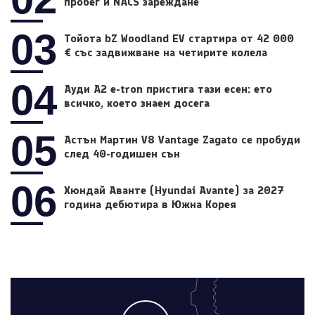
пробег и NACS зареждане
03
Тойота bZ Woodland EV стартира от 42 000
€ със задвижване на четирите колела
04
Ауди A2 e-tron пристига тази есен: ето
всичко, което знаем досега
05
Астън Мартин V8 Vantage Zagato се пробуди
след 40-годишен сън
06
Хюндай Аванте (Hyundai Avante) за 2027
година дебютира в Южна Корея