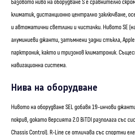
Базовото ниво на оборудване S е сравнително скр
климатик, дистанционно централно заключване, осе
и автоматични светлини и чистачки. Нивото SE (на
алуминиеви джанти, затъмнени задни стъкла, Apple C
парктроник, както и тризонов климатроник. Същес
навигационна система.
Нива на оборудване
Нивото на оборудване SEL добавя 19-инчови джанти
покрив, докато версията 2.0 BiTDI разполага със 
Chassis Control). R-Line се отличава със спортни 