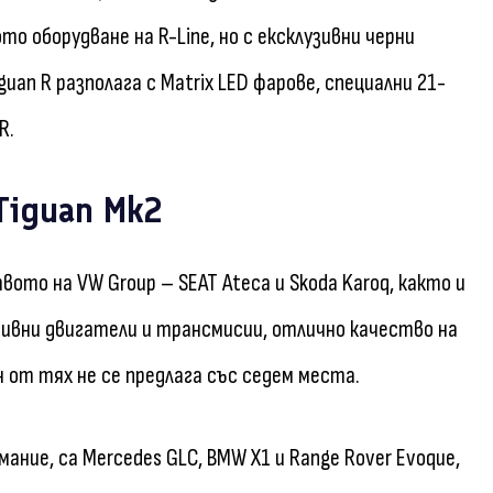
о оборудване на R-Line, но с ексклузивни черни
an R разполага с Matrix LED фарове, специални 21-
R.
Tiguan Mk2
то на VW Group – SEAT Ateca и Skoda Karoq, както и
тивни двигатели и трансмисии, отлично качество на
 от тях не се предлага със седем места.
ние, са Mercedes GLC, BMW X1 и Range Rover Evoque,