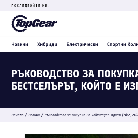
Skip
ПОСЛЕДВАЙТЕ НИ:
to
content
(Press
Enter)
Новини
Хибриди
Електрически
Спортни Кол
РЪКОВОДСТВО ЗА ПОКУПКА
БЕСТСЕЛЪРЪТ, КОЙТО Е И
/
/
Начало
Новини
Ръководство за покупка на Volkswagen Tiguan (Mk2, 201