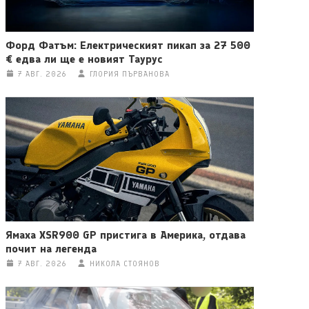
Форд Фатъм: Електрическият пикап за 27 500
€ едва ли ще е новият Таурус
7 АВГ. 2026
ГЛОРИЯ ПЪРВАНОВА
Ямаха XSR900 GP пристига в Америка, отдава
почит на легенда
7 АВГ. 2026
НИКОЛА СТОЯНОВ