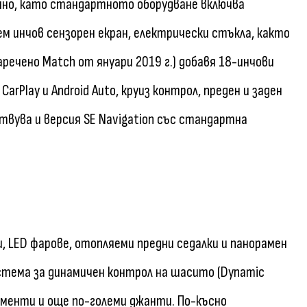
омно, като стандартното оборудване включва
м инчов сензорен екран, електрически стъкла, както
речено Match от януари 2019 г.) добавя 18-инчови
arPlay и Android Auto, круиз контрол, преден и заден
твува и версия SE Navigation със стандартна
, LED фарове, отопляеми предни седалки и панорамен
система за динамичен контрол на шасито (Dynamic
елементи и още по-големи джанти. По-късно