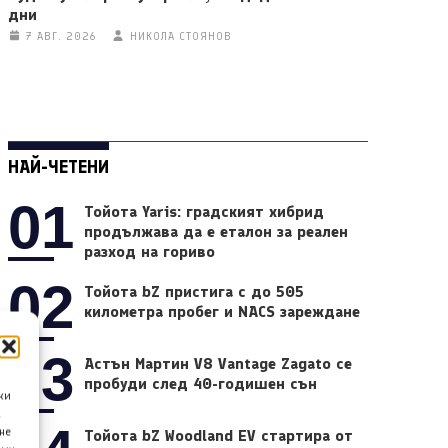
дни
7 АВГ. 2026
НИКОЛА СТОЯНОВ
НАЙ-ЧЕТЕНИ
01
Тойота Yaris: градският хибрид
продължава да е еталон за реален
разход на гориво
02
Тойота bZ пристига с до 505
километра пробег и NACS зареждане
03
Астън Мартин V8 Vantage Zagato се
пробуди след 40-годишен сън
ки
а
не
Тойота bZ Woodland EV стартира от