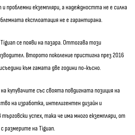
и проблемни екземпляри, а надеждността не е силна
роблемната експлоатация не е гарантирана.
 Tiguan се появи на пазара. Оттогава този
оизводител. Второто поколение пристигна през 2016
рисъедини към гамата две години по-късно.
 на купувачите със своята повдигната позиция на
ство на изработка, интелигентен дизайн и
в търговски успех, така че има много екземпляри, от
с размерите на Tiguan.