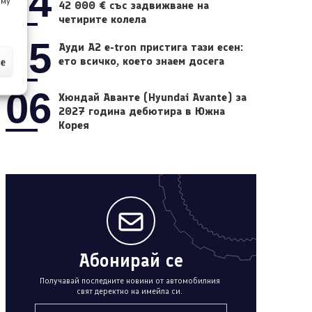
04
 му
42 000 € със задвижване на
четирите колела
05
Ауди A2 e-tron пристига тази есен:
ето всичко, което знаем досега
ие
06
Хюндай Аванте (Hyundai Avante) за
2027 година дебютира в Южна
Корея
Абонирай се
Получавай последните новини от автомобилния
свят деректно на имейла си.