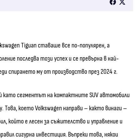
kswagen Tiguan ставаше все по-популярен, а
ление последва този успех и се превърна в най-
ди спирането му от производство през 2024 г.
тъй като сегментът на компактните SUV автомобили
. Това, което Volkswagen направи – както винаги –
л, който е лесен за съжителство и управление и
правил сигурна инвестиция. Въпреки това, някои