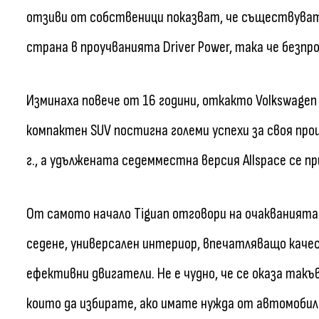
отзиви от собственици показват, че съществуват 
страна в проучванията Driver Power, така че безп
Изминаха повече от 16 години, откакто Volkswagen
компактен SUV постигна големи успехи за своя пр
г., а удължената седемместна версия Allspace се п
От самото начало Tiguan отговори на очакванията
седене, универсален интериор, впечатляващо каче
ефективни двигатели. Не е чудно, че се оказа такъ
които да избирате, ако имате нужда от автомобил 