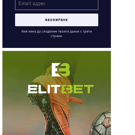
Ние няма да споделим твоите данни с трети
страни.