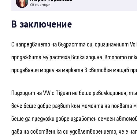
28 ноември
В заключение
С напредването на възрастта си, оригиналният Vol
продажбите му растяха всяка година. Второто поко
продавания модел на марката в световен мащаб пре
Подходът на VW с Tiguan не беше революционен, 
вече беше добре развит към момента на появата му
беше да предложи добре изработен семеен автомоби
дава на собственика си удовлетворението, че е на