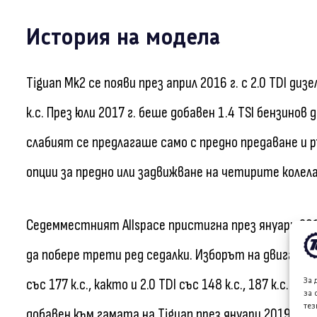
История на модела
Tiguan Mk2 се появи през април 2016 г. с 2.0 TDI дизе
к.с. През юли 2017 г. беше добавен 1.4 TSI бензинов 
слабият се предлагаше само с предно предаване и
опции за предно или задвижване на четирите колел
Седемместният Allspace пристигна през януари 2018
да побере трети ред седалки. Изборът на двигатели з
За 
със 177 к.с., както и 2.0 TDI със 148 к.с., 187 к.с. ил
за 
тез
добавен към гамата на Tiguan през януари 2019 г., 