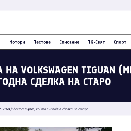
и
Мотори
Тестове
Списание
TG-Свят
Спорт
 НА VOLKSWAGEN TIGUAN (MK
ЗГОДНА СДЕЛКА НА СТАРО
6-2024): бестселърът, който е изгодна сделка на старо