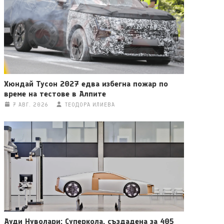
Хюндай Тусон 2027 едва избегна пожар по
време на тестове в Алпите
7 АВГ. 2026
ТЕОДОРА ИЛИЕВА
Ауди Нуволари: Суперкола, създадена за 405