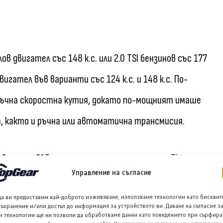
лов двигател със 148 к.с. или 2.0 TSI бензинов със 177
двигател във варианти със 124 к.с. и 148 к.с. По-
 ръчна скоростна кутия, докато по-мощният имаше
а, както и ръчна или автоматична трансмисия.
 г. и е с 215 мм по-дълъг от стандартния Tiguan, за
Управление на съгласие
а Allspace включваше 1.4 TSI със 148 к.с. и 2.0 TSI
да ви предоставим най-доброто изживяване, използваме технологии като бисквит
и 237 к.с. Бензинов 2.0 TSI двигател с 227 к.с. беше
съхранение и/или достъп до информация за устройството ви. Даване на съгласие з
и технологии ще ни позволи да обработваме данни като поведението при сърфира
малко след като 1.4 TSI двигателите бяха заменени от