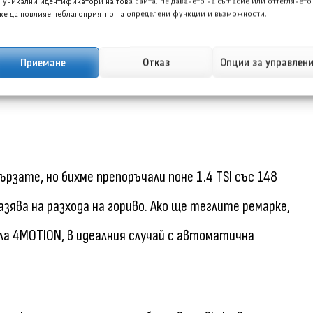
 уникални идентификатори на това сайта. Не даването на съгласие или оттеглянето
е да повлияе неблагоприятно на определени функции и възможности.
Приемане
Отказ
Опции за управлен
ети модел през 2024 г.
бързате, но бихме препоръчали поне 1.4 TSI със 148
зява на разхода на гориво. Ако ще теглите ремарке,
ла 4MOTION, в идеалния случай с автоматична