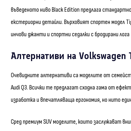
въведеното ниво Black Edition предлага стандартнот
екстериорни детайли. Върховият спортен модел Tigu
инчови джанти и спортни седалки с бродирани лога 
Алтернативи на Volkswagen 
Очевидните алтернативи са моделите от семейство
Audi Q3. Всички те предлагат сходна гама от ефек
изработка и впечатляваща ергономия, но нито един
Сред премиум SUV моделите, които заслужават внима