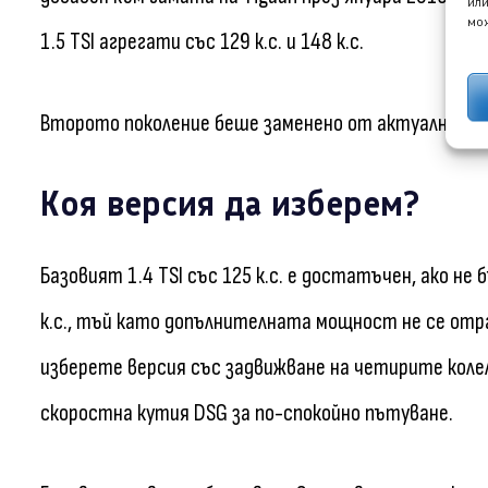
или
мож
1.5 TSI агрегати със 129 к.с. и 148 к.с.
Второто поколение беше заменено от актуалния тр
Коя версия да изберем?
Базовият 1.4 TSI със 125 к.с. е достатъчен, ако не 
к.с., тъй като допълнителната мощност не се отра
изберете версия със задвижване на четирите коле
скоростна кутия DSG за по-спокойно пътуване.