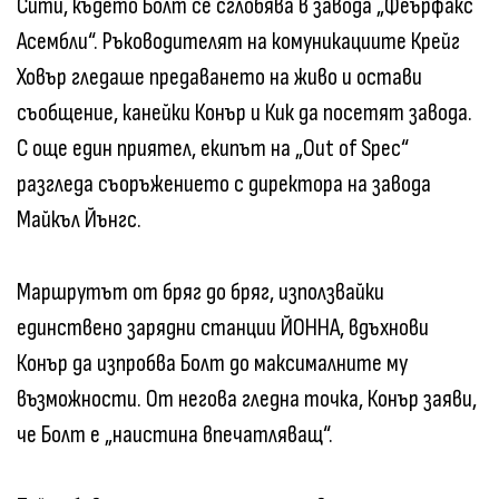
Сити, където Болт се сглобява в завода „Феърфакс
Асембли“. Ръководителят на комуникациите Крейг
Ховър гледаше предаването на живо и остави
съобщение, канейки Конър и Кик да посетят завода.
С още един приятел, екипът на „Out of Spec“
разгледа съоръжението с директора на завода
Майкъл Йънгс.
Маршрутът от бряг до бряг, използвайки
единствено зарядни станции ЙОННА, вдъхнови
Конър да изпробва Болт до максималните му
възможности. От негова гледна точка, Конър заяви,
че Болт е „наистина впечатляващ“.