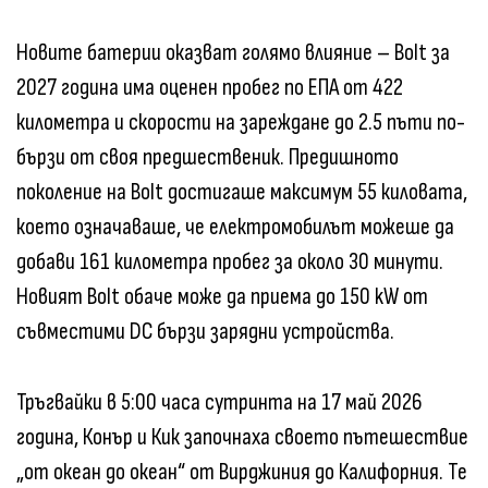
Новите батерии оказват голямо влияние – Bolt за
2027 година има оценен пробег по ЕПА от 422
километра и скорости на зареждане до 2.5 пъти по-
бързи от своя предшественик. Предишното
поколение на Bolt достигаше максимум 55 киловата,
което означаваше, че електромобилът можеше да
добави 161 километра пробег за около 30 минути.
Новият Bolt обаче може да приема до 150 kW от
съвместими DC бързи зарядни устройства.
Тръгвайки в 5:00 часа сутринта на 17 май 2026
година, Конър и Кик започнаха своето пътешествие
„от океан до океан“ от Вирджиния до Калифорния. Те