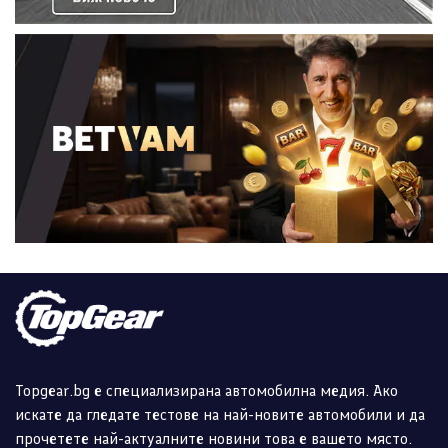
Topgear.bg е специализирана автомобилна медия. Ако
искате да гледате тестове на най-новите автомобили и да
прочетете най-актуалните новини това е вашето място.