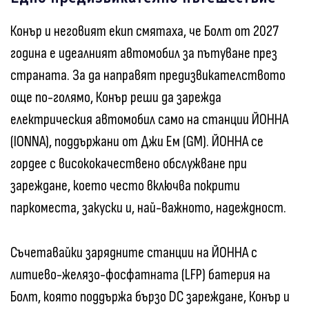
Конър и неговият екип смятаха, че Болт от 2027
година е идеалният автомобил за пътуване през
страната. За да направят предизвикателството
още по-голямо, Конър реши да зарежда
електрическия автомобил само на станции ЙОННА
(IONNA), поддържани от Джи Ем (GM). ЙОННА се
гордее с висококачествено обслужване при
зареждане, което често включва покрити
паркоместа, закуски и, най-важното, надеждност.
Съчетавайки зарядните станции на ЙОННА с
литиево-желязо-фосфатната (LFP) батерия на
Болт, която поддържа бързо DC зареждане, Конър и