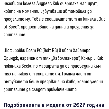
неговият колега Андреас Кик очертаха маршрут,
който на моменти избутваше автомобила до
пределите му. Това е специалитетът на канала „Out
of Spec“: предоставяне на данни и прозрения за
зрителите.
Шофирайки Болт РС (Bolt RS) в цвят Хабанеро
Ориндж, наречен от тях „Хаболтанеро“, Конър и Кик
поканиха всеки по маршрута да се присъедини към
тях на някоя от спирките им. Голяма част от
пътуването беше предавана на живо, което улесни
зрителите да следят приключението.
Подобренията в модела от 2027 година