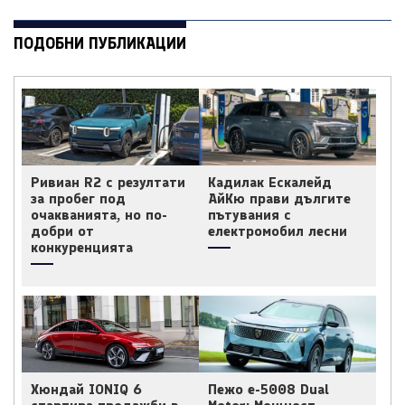
ПОДОБНИ ПУБЛИКАЦИИ
Ривиан R2 с резултати
Кадилак Ескалейд
за пробег под
АйКю прави дългите
очакванията, но по-
пътувания с
добри от
електромобил лесни
конкуренцията
Хюндай IONIQ 6
Пежо e-5008 Dual