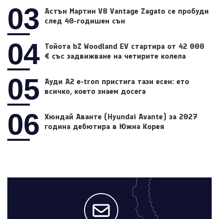
03
Астън Мартин V8 Vantage Zagato се пробуди
след 40-годишен сън
04
Тойота bZ Woodland EV стартира от 42 000
€ със задвижване на четирите колела
05
Ауди A2 e-tron пристига тази есен: ето
всичко, което знаем досега
06
Хюндай Аванте (Hyundai Avante) за 2027
година дебютира в Южна Корея