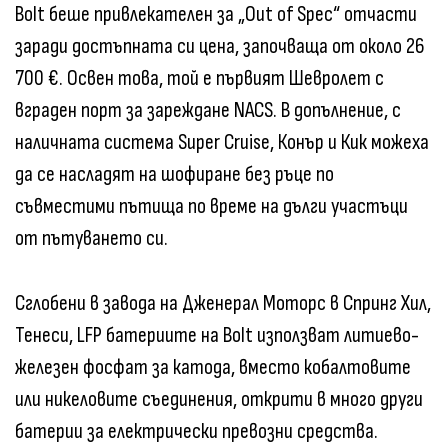
Bolt беше привлекателен за „Out of Spec“ отчасти
заради достъпната си цена, започваща от около 26
700 €. Освен това, той е първият Шевролет с
вграден порт за зареждане NACS. В допълнение, с
наличната система Super Cruise, Конър и Кик можеха
да се насладят на шофиране без ръце по
съвместими пътища по време на дълги участъци
от пътуването си.
Сглобени в завода на Дженерал Моторс в Спринг Хил,
Тенеси, LFP батериите на Bolt използват литиево-
железен фосфат за катода, вместо кобалтовите
или никеловите съединения, открити в много други
батерии за електрически превозни средства.