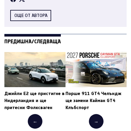
ОЩЕ ОТ АВТОРА
ПРЕДИШНА/СЛЕДВАЩА
Джийли E2 ще пристигне в
Порше 911 GT4 Челъндж
Нидерландия и ще
ще замени Кайман GT4
притесни Фолксваген
Клъбспорт
←
→