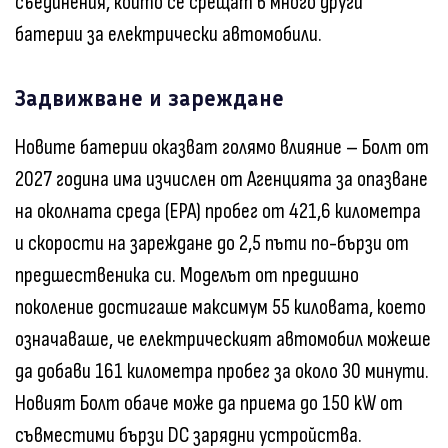
съединения, които се срещат в много други
батерии за електрически автомобили.
Задвижване и зареждане
Новите батерии оказват голямо влияние – Болт от
2027 година има изчислен от Агенцията за опазване
на околната среда (EPA) пробег от 421,6 километра
и скорости на зареждане до 2,5 пъти по-бързи от
предшественика си. Моделът от предишно
поколение достигаше максимум 55 киловата, което
означаваше, че електрическият автомобил можеше
да добави 161 километра пробег за около 30 минути.
Новият Болт обаче може да приема до 150 kW от
съвместими бързи DC зарядни устройства.