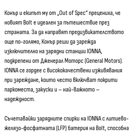
Конър и екипът му от „Out of Spec“ прецениха, че
новият Bolt е идеален за пътешествие през
страната. За да направят предизвикателството
още по-голямо, Конър реши да зарежда
изключително на зарядни станции IONNA,
подкрепени от Дженерал Моторс (General Motors).
IONNA се гордее с висококачествени изживявания
при зареждане, които често включват покрити
паркоместа, закуски и – най-важното –
надеждност.
Съчетавайки зарядните спирки на IONNA с литиево-
желязо-фосфатната (LFP) батерия на Bolt, способна