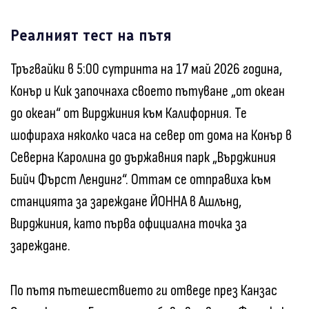
Реалният тест на пътя
Тръгвайки в 5:00 сутринта на 17 май 2026 година,
Конър и Кик започнаха своето пътуване „от океан
до океан“ от Вирджиния към Калифорния. Те
шофираха няколко часа на север от дома на Конър в
Северна Каролина до държавния парк „Върджиния
Бийч Фърст Лендинг“. Оттам се отправиха към
станцията за зареждане ЙОННА в Ашлънд,
Вирджиния, като първа официална точка за
зареждане.
По пътя пътешествието ги отведе през Канзас