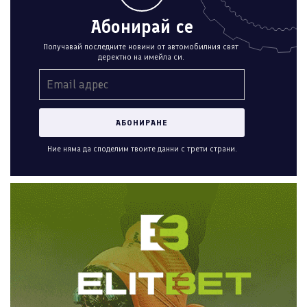
Абонирай се
Получавай последните новини от автомобилния свят
деректно на имейла си.
Ние няма да споделим твоите данни с трети страни.