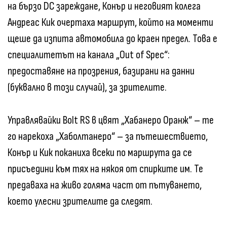
на бързо DC зареждане, Конър и неговият колега
Андреас Кик очертаха маршрут, който на моменти
щеше да изпита автомобила до краен предел. Това е
специалитетът на канала „Out of Spec“:
предоставяне на прозрения, базирани на данни
(буквално в този случай), за зрителите.
Управлявайки Bolt RS в цвят „Хабанеро Оранж“ – те
го нарекоха „Хаболтанеро“ – за пътешествието,
Конър и Кик поканиха всеки по маршрута да се
присъедини към тях на някоя от спирките им. Те
предаваха на живо голяма част от пътуването,
което улесни зрителите да следят.