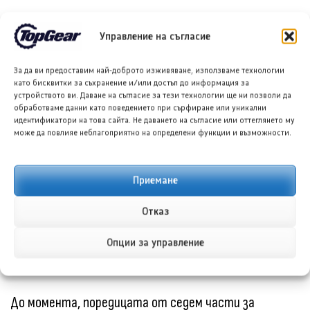
Маршрутът от бряг до бряг, използващ
Управление на съгласие
изключително зарядни станции IONNA, вдъхнови
За да ви предоставим най-доброто изживяване, използваме технологии
Конър да изпита Bolt доколкото е възможно. От
като бисквитки за съхранение и/или достъп до информация за
устройството ви. Даване на съгласие за тези технологии ще ни позволи да
негова гледна точка, Конър заяви, че Bolt е
обработваме данни като поведението при сърфиране или уникални
идентификатори на това сайта. Не даването на съгласие или оттеглянето му
„наистина впечатляващ“.
може да повлияе неблагоприятно на определени функции и възможности.
Конър сподели, че „наистина са използвали пълния
Приемане
капацитет на батерията“. На много от спирките за
зареждане, допълни Конър, дуото се включвало и
Отказ
разговаряло със зрители – те никога не усещали, че
Опции за управление
чакат Bolt да се зареди, каза Конър.
До момента, поредицата от седем части за