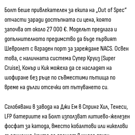
Болт беше привлекателен за екипа на „Out of Spec“
отчасти заради достъпната си цена, която
започва от около 27 000 €. Моделът предлага и
допълнителното предимство да бъде първият
Шевролет с вграден порт за зареждане NACS. Освен
това, с наличната система Супер Круиз (Super
Cruise), Конър и Кик можеха да се насладят на
шофиране без ръце по съвместими пътища по
време на дълги отсечки от пътуването си.
Сглобявани в завода на Джи Ем в Спринг Хил, Тенеси,
LFP батериите на Болт използват литиево-железен
фосфат за катода, вместо кобалтови или никелови