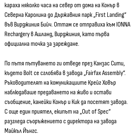
караха няколко часа на север от дома на Конър в
Северна Каролина до Държавния парк „First Landing“
във Вирджиния Бийч. Оттам се отправиха към IONNA
Rechargery в Ашланд, Вирджиния, като първа
официална точка за зареждане.
По пътя пътуването ги отведе през Канзас Сити,
където Bolt се сглобява в завода „Fairfax Assembly“.
Ръководителят на комуникациите Крейг Ховър
наблюдаваше предаването на живо и остави
съобщение, канейки Конър и Кик да посетят завода.
С още един приятел, екипът на „Out of Spec“
разгледа съоръжението с директора на завода
Майкъл Йънгс.