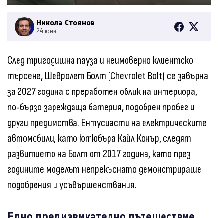
Никола Стоянов
24 юни
След тригодишна пауза и неимоверно клиентско
търсене, Шевролет Болт (Chevrolet Bolt) се завърна
за 2027 година с преработен облик на интериора,
по-бързо зареждаща батерия, подобрен пробег и
други предимства. Ентусиасти на електрическите
автомобили, като ютюбъра Кайл Конър, следят
развитието на Болт от 2017 година, като през
годините моделът непрекъснато демонстрираше
подобрения и усъвършенствания.
Едно предизвикателно пътешествие