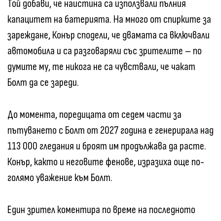
Той добави, че наистина са използвали пълния
капацитет на батерията. На много от спирките за
зареждане, Конър сподели, че двамата са включвали
автомобила и са разговаряли със зрителите – по
думите му, те никога не са чувствали, че чакат
Болт да се зареди.
До момента, поредицата от седем части за
пътуването с Болт от 2027 година е генерирала над
113 000 гледания и броят им продължава да расте.
Конър, както и неговите фенове, изразиха още по-
голямо уважение към Болт.
Един зрител коментира по време на последното