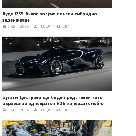
Ауди RS5 Avant получи плъгин хибридно
задвижване
6 АВГ. 2026
ТЕОДОРА ИЛИЕВА
Бугати Дестриер ще бъде представен като
върховния еднократен W16 хиперавтомобил
6 АВГ. 2026
ТЕОДОРА ИЛИЕВА