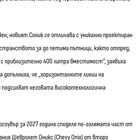
вен, новият Соник се отличава с уникално проектиран
ространството за до петима пътници, както отпред,
 с приблизително 400 литра вместимост“, заявиха
та допълниха, че „хоризонталните линии на
 подсилват неговата високотехнологична
осоувър за 2027 година споделя по-голямата част от
ания Шевролет Оникс (Chevy Onix) от второ