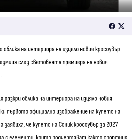
но облика на интериора на изцяло новия кросоувър
 седмица след световната премиера на новия
.
я разкри облика на интериора на изцяло новия
йки първото официално изображение на купето на
 заявиха, че купето на Соник кросоувър за 2027
еда с елементи, които подчертават както спортния,