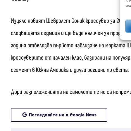
или
мож
Изцяло новият Шевролет Соник кросоувър за 2027 г
следващата седмица и ще бъде наличен за продажба
година отбелязва първото навлизане на марката 
кросоувърите от начален клас, базирани на попул
сегмент в Южна Америка и други региони по света.
Дори разположенията на самолетите не са непрем
Последвайте ни в Google News