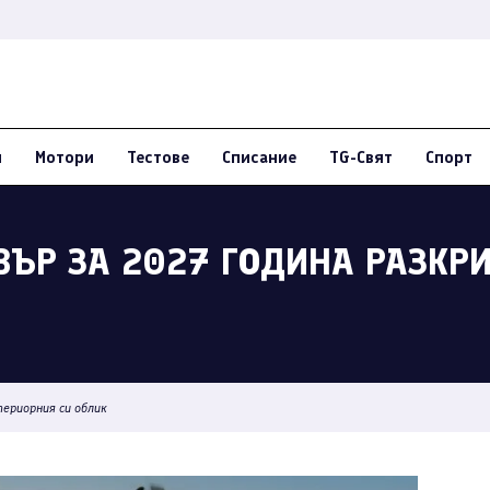
и
Мотори
Тестове
Списание
TG-Свят
Спорт
ВЪР ЗА 2027 ГОДИНА РАЗКР
ериорния си облик