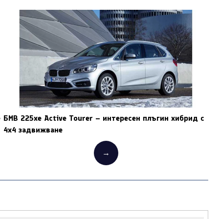
e
БМВ 225xe Active Tourer – интересен плъгин хибрид с
4х4 задвижване
→