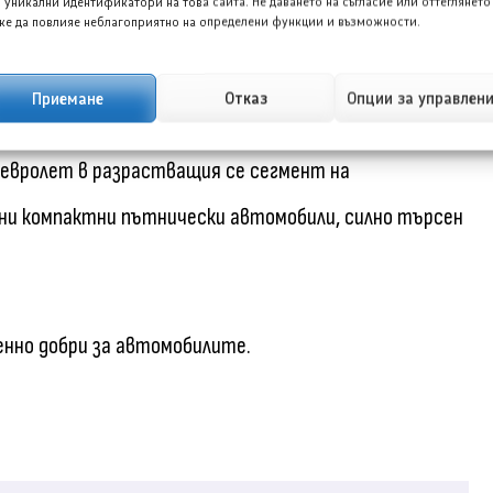
 уникални идентификатори на това сайта. Не даването на съгласие или оттеглянето
е да повлияе неблагоприятно на определени функции и възможности.
одина ще бъде официално представен в Бразилия
Приемане
Отказ
Опции за управлен
 в дилърствата от четвъртък, 7 май. Соник за 2027
Шевролет в разрастващия се сегмент на
ярни компактни пътнически автомобили, силно търсен
енно добри за автомобилите.