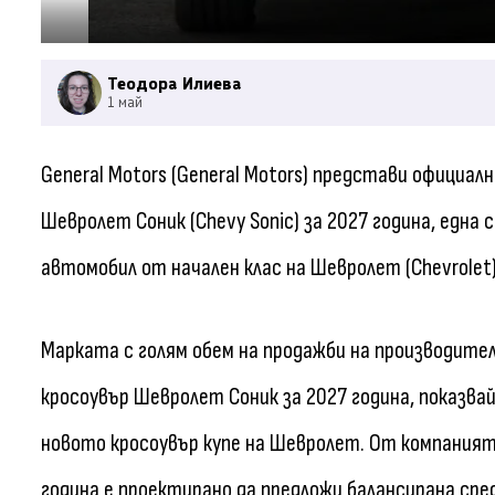
Теодора Илиева
1 май
General Motors (General Motors) представи официал
Шевролет Соник (Chevy Sonic) за 2027 година, една
автомобил от начален клас на Шевролет (Chevrolet)
Марката с голям обем на продажби на производител
кросоувър Шевролет Соник за 2027 година, показва
новото кросоувър купе на Шевролет. От компанията
година е проектирано да предложи балансирана ср