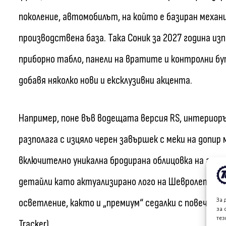
поколение, автомобилът, на който е базиран механи
производствена база. Така Соник за 2027 година и
приборно табло, панели на вратите и контролни б
добавя няколко нови и ексклузивни акцента.
Например, поне във водещата версия RS, интериор
разполага с изцяло черен завършек с меки на допи
включително уникална бродирана облицовка на арм
детайли като актуализирано лого на Шевролет на в
За 
осветление, както и „премиум“ седалки с повече по
за 
тез
Tracker).