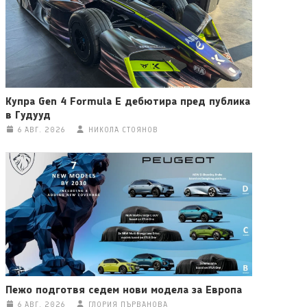
Купра Gen 4 Formula E дебютира пред публика
в Гудууд
6 АВГ. 2026
НИКОЛА СТОЯНОВ
Пежо подготвя седем нови модела за Европа
6 АВГ. 2026
ГЛОРИЯ ПЪРВАНОВА