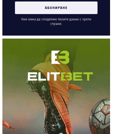
Ние няма да споделим твоите данни с трети
страни.