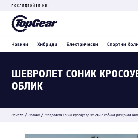
Skip
ПОСЛЕДВАЙТЕ НИ:
to
content
(Press
Enter)
Новини
Хибриди
Електрически
Спортни Кол
ШЕВРОЛЕТ СОНИК КРОСОУ
ОБЛИК
/
/
Начало
Новини
Шевролет Соник кросоувър за 2027 година разкрива инт