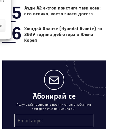
 му
05
Ауди A2 e-tron пристига тази есен:
ето всичко, което знаем досега
ие
06
Хюндай Аванте (Hyundai Avante) за
2027 година дебютира в Южна
Корея
Абонирай се
Получавай последните новини от автомобилния
свят деректно на имейла си.