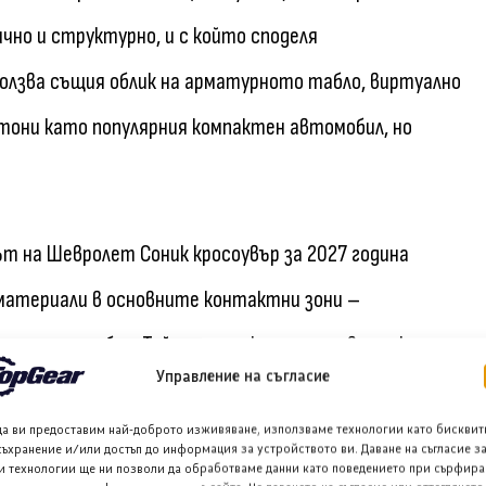
чно и структурно, и с който споделя
зползва същия облик на арматурното табло, виртуално
утони като популярния компактен автомобил, но
ът на Шевролет Соник кросоувър за 2027 година
р материали в основните контактни зони –
атурното табло. Той също така представя уникални
Управление на съгласие
олана с акценти в пиано лак и система за амбиентно
да ви предоставим най-доброто изживяване, използваме технологии като бисквит
дплънки, наследени от Шевролет Тракър (Chevy
съхранение и/или достъп до информация за устройството ви. Даване на съгласие з
и технологии ще ни позволи да обработваме данни като поведението при сърфира