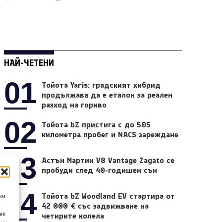
НАЙ-ЧЕТЕНИ
01
Тойота Yaris: градският хибрид
продължава да е еталон за реален
разход на гориво
02
Тойота bZ пристига с до 505
километра пробег и NACS зареждане
03
Астън Мартин V8 Vantage Zagato се
пробуди след 40-годишен сън
04
Тойота bZ Woodland EV стартира от
ки
42 000 € със задвижване на
а
не
четирите колела