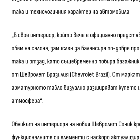
така и технологичния характер на автомобила.
„В своя интериор, който вече е официално предста
обем на салона, замислен да балансира по-добре п
така и отзад, като същевременно побира багажник
от Шевролет Бразилия (Chevrolet Brazil). От марка
арматурното табло визуално разширяват купето и
атмосфера“.
Обликът на интериора на новия Шевролет Соник кр
функционалните си елементи с наскоро актуализир