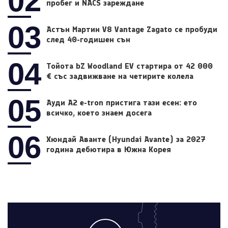
02
пробег и NACS зареждане
03
Астън Мартин V8 Vantage Zagato се пробуди
след 40-годишен сън
04
Тойота bZ Woodland EV стартира от 42 000
€ със задвижване на четирите колела
05
Ауди A2 e-tron пристига тази есен: ето
всичко, което знаем досега
06
Хюндай Аванте (Hyundai Avante) за 2027
година дебютира в Южна Корея