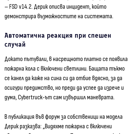
– FSD v14.2. Дерик описва инцидент, който
демонстрира възможностите на системата.
Автоматична реакция при спешен
случай
Докато пътували, в насрещното платно се появила
пожарна кола с включени светлини. Бащата тъкмо
се канел да каже на сина си да отбие вдясно, за да
осигури предимство, но преди да успее да изрече и
дума, Cybertruck-ът сам извършил маневрата.
В публикация във форум за собственици на модела
Дерик разказва: „Видяхме пожарна с включени