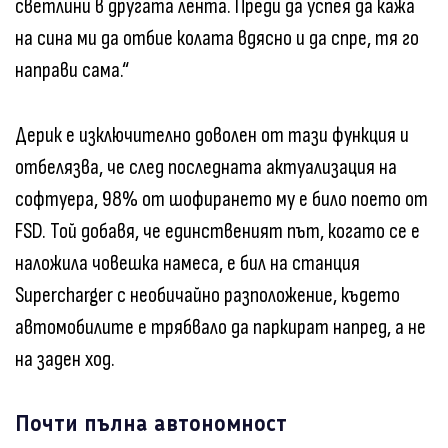
светлини в другата лента. Преди да успея да кажа
на сина ми да отбие колата вдясно и да спре, тя го
направи сама.“
Дерик е изключително доволен от тази функция и
отбелязва, че след последната актуализация на
софтуера, 98% от шофирането му е било поето от
FSD. Той добавя, че единственият път, когато се е
наложила човешка намеса, е бил на станция
Supercharger с необичайно разположение, където
автомобилите е трябвало да паркират напред, а не
на заден ход.
Почти пълна автономност