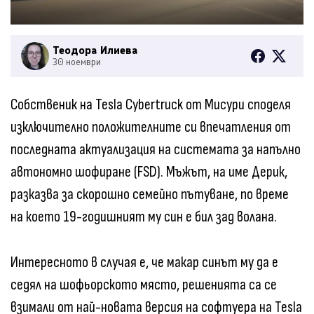
Теодора Илиева
30 ноември
Собственик на Tesla Cybertruck от Мисури споделя
изключително положителните си впечатления от
последната актуализация на системата за напълно
автономно шофиране (FSD). Мъжът, на име Дерик,
разказва за скорошно семейно пътуване, по време
на което 19-годишният му син е бил зад волана.
Интересното в случая е, че макар синът му да е
седял на шофьорското място, решенията са се
взимали от най-новата версия на софтуера на Tesla