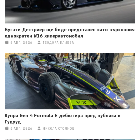
Бугати Дестриер ще бъде представен като върховния
еднократен W16 хиперавтомобил
6 АВГ. 2026
ТЕОДОРА ИЛИЕВА
Купра Gen 4 Formula E дебютира пред публика в
Гудууд
6 АВГ. 2026
НИКОЛА СТОЯНОВ