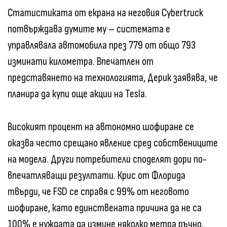
Статистиката от екрана на неговия Cybertruck
потвърждава думите му – системата е
управлявала автомобила през 779 от общо 793
изминати километра. Впечатлен от
представянето на технологията, Дерик заявява, че
планира да купи още акции на Tesla.
Високият процент на автономно шофиране се
оказва често срещано явление сред собствениците
на модела. Други потребители споделят дори по-
впечатляващи резултати. Крис от Флорида
твърди, че FSD се справя с 99% от неговото
шофиране, като единствената причина да не са
100% е нуждата да измине няколко метра ръчно,