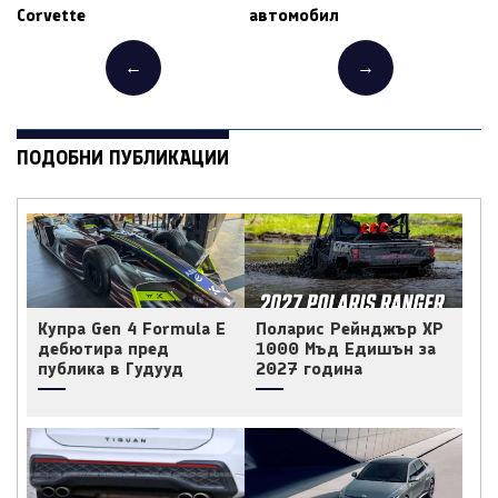
Corvette
автомобил
←
→
ПОДОБНИ ПУБЛИКАЦИИ
Купра Gen 4 Formula E
Поларис Рейнджър ХР
дебютира пред
1000 Мъд Едишън за
публика в Гудууд
2027 година