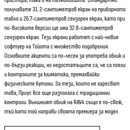
простора, така и на технологиите. Стандартно
получавате 31.2-сантиметров екран на приборното
табло и 26.7-сантиметров сензорен екран, като при
по-високите версии ще има 32.8-сантиметров
сензорен екран. Тези екрани работят с най-новия
софтуер на Тойота с множество подобрения.
Основните акценти са по-лесен за употреба облик и
по-бързи реакции, но недостатъците са, че са поели
и контролите за климатика, премахвайки
физическите бутони. За тези, които не харесват
това, Приус все още разполага с традиционни
контроли. Външният облик на RAV4 също е по-свеж,
тъй като той направи своята премиера за модел