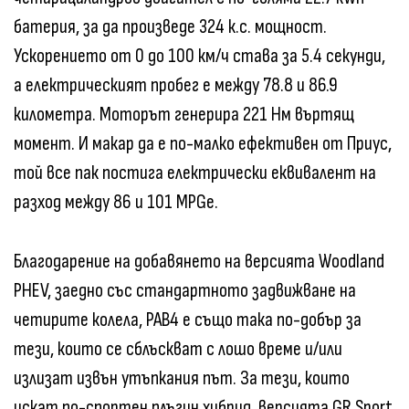
батерия, за да произведе 324 к.с. мощност.
Ускорението от 0 до 100 км/ч става за 5.4 секунди,
а електрическият пробег е между 78.8 и 86.9
километра. Моторът генерира 221 Нм въртящ
момент. И макар да е по-малко ефективен от Приус,
той все пак постига електрически еквивалент на
разход между 86 и 101 MPGe.
Благодарение на добавянето на версията Woodland
PHEV, заедно със стандартното задвижване на
четирите колела, РАВ4 е също така по-добър за
тези, които се сблъскват с лошо време и/или
излизат извън утъпкания път. За тези, които
искат по-спортен плъгин хибрид, версията GR Sport