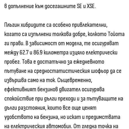
в допълнение към досегашните SE и XSE.
Плъгин хибридите са особено привлекателни,
когато са изпълнени толкова добре, колкото Тойота
ги прави. В зависимост от модела, те осигуряват
между 62.7 и 86.9 километра изцяло електрически
пробег. Това е достатъчно за ежедневното
пътуване на средностатистическия шофьор да се
извършва само на ток. Същевременно,
ефективният бензинов двигател осигурява
спокойствие при дълги преходи и за пътуващите на
дълги разстояния, които все още ценят
удобството на бензина, но искат и предимствата
на електрическия автомобил. От гледна точка на