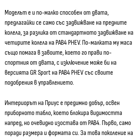
Моделът е и по-малко способен от двата,
предлагайки се само със задвижване на предните
колела, за разлика от стандартното задвижване на
четирите колела на РАВ4 PHEV. По-малката му маса
също помага в завоите, което го прави по-
спортния от двата, с изключение може би на
версията GR Sport на РАВ4 PHEV със своите
подобрения в управлението.
Интериорът на Приус е предимно добър, освен
приборното табло, което блокира видимостта
напред, но очевидно изостава от РАВ4. Първо, само
поради размера и формата си. За това поколение на