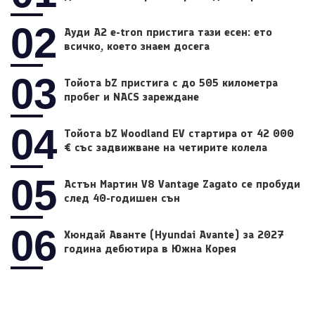
02
Ауди A2 e-tron пристига тази есен: ето
всичко, което знаем досега
03
Тойота bZ пристига с до 505 километра
пробег и NACS зареждане
04
Тойота bZ Woodland EV стартира от 42 000
€ със задвижване на четирите колела
05
Астън Мартин V8 Vantage Zagato се пробуди
след 40-годишен сън
06
Хюндай Аванте (Hyundai Avante) за 2027
година дебютира в Южна Корея