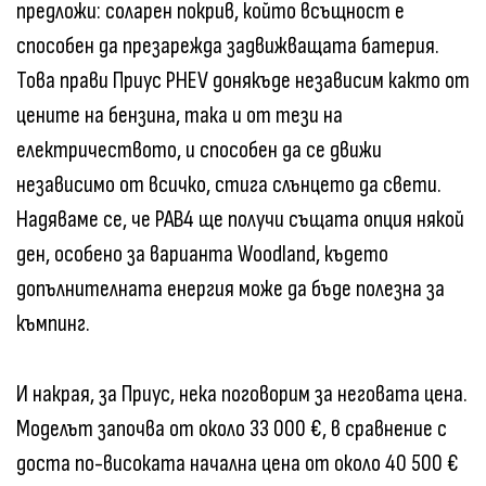
предложи: соларен покрив, който всъщност е
способен да презарежда задвижващата батерия.
Това прави Приус PHEV донякъде независим както от
цените на бензина, така и от тези на
електричеството, и способен да се движи
независимо от всичко, стига слънцето да свети.
Надяваме се, че РАВ4 ще получи същата опция някой
ден, особено за варианта Woodland, където
допълнителната енергия може да бъде полезна за
къмпинг.
И накрая, за Приус, нека поговорим за неговата цена.
Моделът започва от около 33 000 €, в сравнение с
доста по-високата начална цена от около 40 500 €