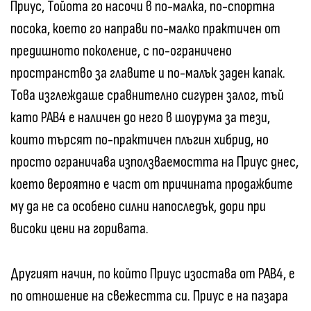
Приус, Тойота го насочи в по-малка, по-спортна
посока, което го направи по-малко практичен от
предишното поколение, с по-ограничено
пространство за главите и по-малък заден капак.
Това изглеждаше сравнително сигурен залог, тъй
като РАВ4 е наличен до него в шоурума за тези,
които търсят по-практичен плъгин хибрид, но
просто ограничава използваемостта на Приус днес,
което вероятно е част от причината продажбите
му да не са особено силни напоследък, дори при
високи цени на горивата.
Другият начин, по който Приус изостава от РАВ4, е
по отношение на свежестта си. Приус е на пазара