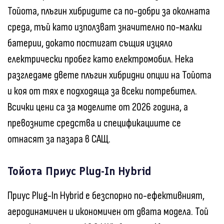
Тойота, плъгин хибридите са по-добри за околната
среда, тъй като използват значително по-малки
батерии, докато постигат същия изцяло
електрически пробег като електромобил. Нека
разгледаме двете плъгин хибридни опции на Тойота
и коя от тях е подходяща за всеки потребител.
Всички цени са за моделите от 2026 година, а
превозните средства и спецификациите се
отнасят за пазара в САЩ.
Тойота Приус Plug-In Hybrid
Приус Plug-In Hybrid е безспорно по-ефективният,
аеродинамичен и икономичен от двата модела. Той