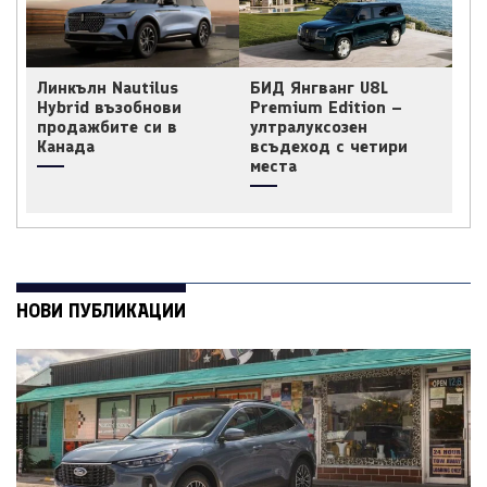
Линкълн Nautilus
БИД Янгванг U8L
Hybrid възобнови
Premium Edition –
продажбите си в
ултралуксозен
Канада
всъдеход с четири
места
НОВИ ПУБЛИКАЦИИ