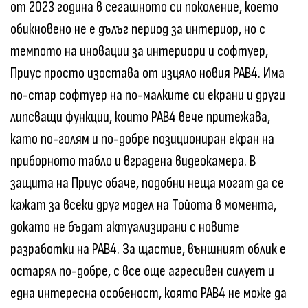
от 2023 година в сегашното си поколение, което
обикновено не е дълъг период за интериор, но с
темпото на иновации за интериори и софтуер,
Приус просто изостава от изцяло новия РАВ4. Има
по-стар софтуер на по-малките си екрани и други
липсващи функции, които РАВ4 вече притежава,
като по-голям и по-добре позициониран екран на
приборното табло и вградена видеокамера. В
защита на Приус обаче, подобни неща могат да се
кажат за всеки друг модел на Тойота в момента,
докато не бъдат актуализирани с новите
разработки на РАВ4. За щастие, външният облик е
остарял по-добре, с все още агресивен силует и
една интересна особеност, която РАВ4 не може да