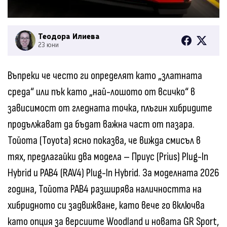
Теодора Илиева
23 юни
Въпреки че често ги определят като „златната
среда“ или пък като „най-лошото от всичко“ в
зависимост от гледната точка, плъгин хибридите
продължават да бъдат важна част от пазара.
Тойота (Toyota) ясно показва, че вижда смисъл в
тях, предлагайки два модела – Приус (Prius) Plug-In
Hybrid и РАВ4 (RAV4) Plug-In Hybrid. За моделната 2026
година, Тойота РАВ4 разширява наличността на
хибридното си задвижване, като вече го включва
като опция за версиите Woodland и новата GR Sport,