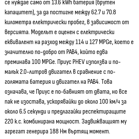
се нуждае само от 13.6 kWh батерия (брутен
капацитет), за да постигне между 62.7 и 70.8
километра електрически пробег, в зависимост от
версията. Моделът е оценен с електрически
еквивалент на разход между 114 и 127 MPGe, което е
значително по-добро от РАВ4, който едва
преминава 100 MPGe. Приус PHEV използва и по-
малък 2.0-литров двигател в сравнение с по-
голямата батерия и двигател на РАВ4. Това
означава, че Приус е по-бавният от двата, но все
пак не изостава, ускорявайки до около 100 км/ч за
около 6.5 секунди и предлагайки респектиращите
220 к.с. комбинирана мощност. Задвижващият му
агрегат генерира 188 Нм въртящ момент.