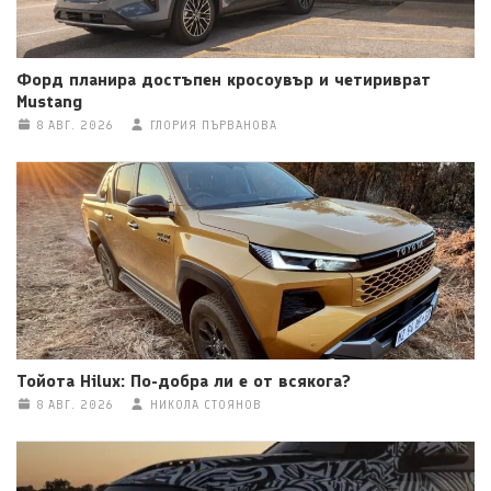
Форд планира достъпен кросоувър и четириврат
Mustang
8 АВГ. 2026
ГЛОРИЯ ПЪРВАНОВА
Тойота Hilux: По-добра ли е от всякога?
8 АВГ. 2026
НИКОЛА СТОЯНОВ