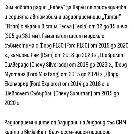
Към новото радио „Ребел“ за Харли се присъединява
и серията автомобилни радиоприемници „Титан“
(Titan) с екрани в стил Тесла (Tesla) от 12 до 15 инча
(305 до 381 мм). Гамата от шест модела е
съвместима с Форд F150 (Ford F150) от 2015 до 2020
г., камиони Рам (Ram) от 2018 до 2023 г., Шевролет
Силверадо (Chevy Silverado) от 2019 до 2023 г., Форд
Мустанг (Ford Mustang) от 2015 до 2020 г., Форд
Експлорър (Ford Explorer) от 2014 до 2018 г. и
Шевролет Събърбан (Chevy Suburban) от 2015 до
2020 г.
Радиоприемниците са базирани на Андроид със СИМ
карти и включват бърз осем-ядрен процесор