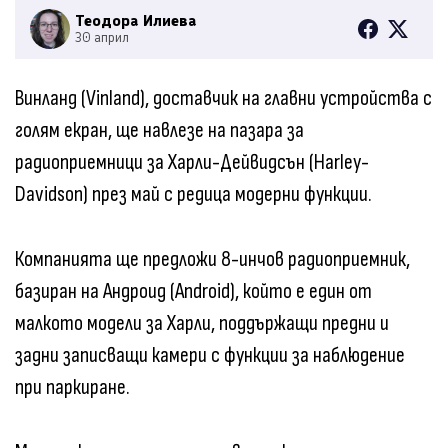
Теодора Илиева
30 април
Винланд (Vinland), доставчик на главни устройства с
голям екран, ще навлезе на пазара за
радиоприемници за Харли-Дейвидсън (Harley-
Davidson) през май с редица модерни функции.
Компанията ще предложи 8-инчов радиоприемник,
базиран на Андроид (Android), който е един от
малкото модели за Харли, поддържащи предни и
задни записващи камери с функции за наблюдение
при паркиране.