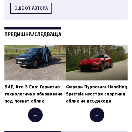
ОЩЕ ОТ АВТОРА
ПРЕДИШНА/СЛЕДВАЩА
БИД Ато 3 Ево: Сериозно
Ферари Пуросанге Handling
технологично обновяване
Speciale изостря спортния
под познат облик
облик на всъдехода
←
→