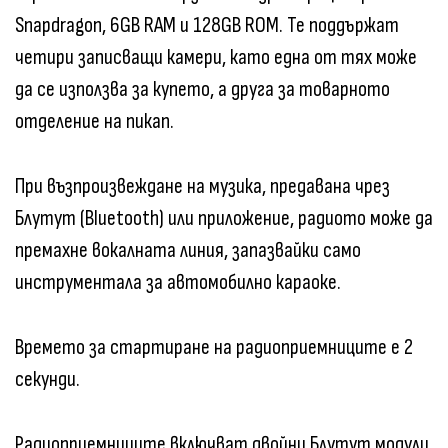
Snapdragon, 6GB RAM и 128GB ROM. Те поддържат
четири записващи камери, като една от тях може
да се използва за купето, а друга за товарното
отделение на пикап.
При възпроизвеждане на музика, предавана чрез
Блутут (Bluetooth) или приложение, радиото може да
премахне вокалната линия, запазвайки само
инструментала за автомобилно караоке.
Времето за стартиране на радиоприемниците е 2
секунди.
Радиоприемниците включват двойни Блутут модули