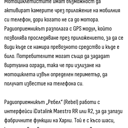
Мотоциклетистите имат възможност да
активират камерите чрез приложение на мобилния
си телефон, дори когато не са до мотора.
Радиоприемникът разполага с GPS модул, който
позволява проследяване през приложението, за да се
види къде се намира превозното средство и къде е
било. Потребителите могат също да зададат
виртуална ограда, така че при излизане на
мотоциклета извън определен периметър, да
получат известие на телефона си.
Радиоприемникът „Ребел“ (Rebel) работи с
интерфейси iDatalink Maestro RR или R2, за да запази
фабричните функции на Харли. Той е с късо шаси,