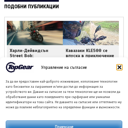
ПОДОБНИ ПУБЛИКАЦИИ
Харли-Дейвидсън
Кавазаки KLE500 се
Street Bob:
впуска в приключение
Класическият бобър с
на ABR Festival
подобрения за 2026 г.
Управление на съгласие
За да ви предоставим най-доброто изживяване, използваме технологии
като бисквитки за съхранение и/или достъп до информация за
устройството ви. Даване на съгласие за тези технологии ще ни позволи да
обработваме данни като поведението при сърфиране или уникални
идентификатори на това сайта. Не даването на съгласие или оттеглянето му
може да повлияе неблагоприятно на определени функции и възможности.
Кавасаки представи
КТМ представи
двуместен Teryx H2
колекция PowerWear
UTV с компресорен
Street за 2018 г.
двигател
Приемане