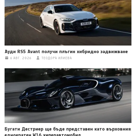
Ауди RS5 Avant получи плъгин хибридно задвижване
6 АВГ. 2026
ТЕОДОРА ИЛИЕВА
Бугати Дестриер ще бъде представен като върховния
еднократен W16 хиперавтомобил