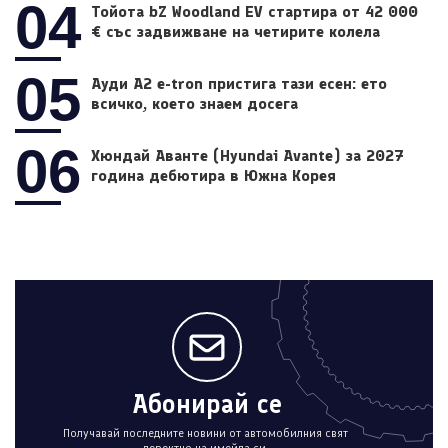
04
Тойота bZ Woodland EV стартира от 42 000
€ със задвижване на четирите колела
05
Ауди A2 e-tron пристига тази есен: ето
всичко, което знаем досега
06
Хюндай Аванте (Hyundai Avante) за 2027
година дебютира в Южна Корея
Абонирай се
Получавай последните новини от автомобилния свят