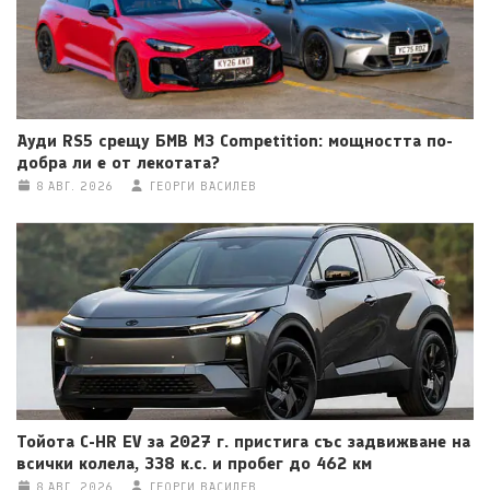
Ауди RS5 срещу БМВ M3 Competition: мощността по-
добра ли е от лекотата?
8 АВГ. 2026
ГЕОРГИ ВАСИЛЕВ
Тойота C-HR EV за 2027 г. пристига със задвижване на
всички колела, 338 к.с. и пробег до 462 км
8 АВГ. 2026
ГЕОРГИ ВАСИЛЕВ