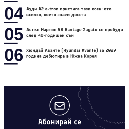
04
Ауди A2 e-tron пристига тази есен: ето
всичко, което знаем досега
05
Астън Мартин V8 Vantage Zagato се пробуди
след 40-годишен сън
06
Хюндай Аванте (Hyundai Avante) за 2027
година дебютира в Южна Корея
Абонирай се