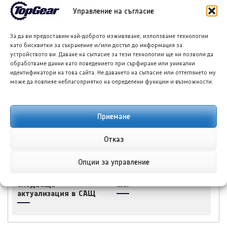
Управление на съгласие
За да ви предоставим най-доброто изживяване, използваме технологии
като бисквитки за съхранение и/или достъп до информация за
устройството ви. Даване на съгласие за тези технологии ще ни позволи да
Додж Charger Super
Ауди Q8 с ново
обработваме данни като поведението при сърфиране или уникални
Bee за 2027 г. с повече
поколение след
идентификатори на това сайта. Не даването на съгласие или оттеглянето му
мощност и обновено
месеци на несигурност
може да повлияе неблагоприятно на определени функции и възможности.
шаси
Приемане
Отказ
Опции за управление
Форд Експлорър за
Додж Charger Super
Китай намеква за
Bee дебютира с 600
следваща
к.с.
актуализация в САЩ