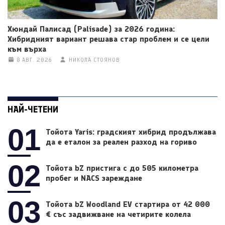
Хюндай Палисад (Palisade) за 2026 година:
Хибридният вариант решава стар проблем и се цели
към върха
8 АВГ. 2026
НИКОЛА СТОЯНОВ
НАЙ-ЧЕТЕНИ
01
Тойота Yaris: градският хибрид продължава
да е еталон за реален разход на гориво
02
Тойота bZ пристига с до 505 километра
пробег и NACS зареждане
03
Тойота bZ Woodland EV стартира от 42 000
€ със задвижване на четирите колела