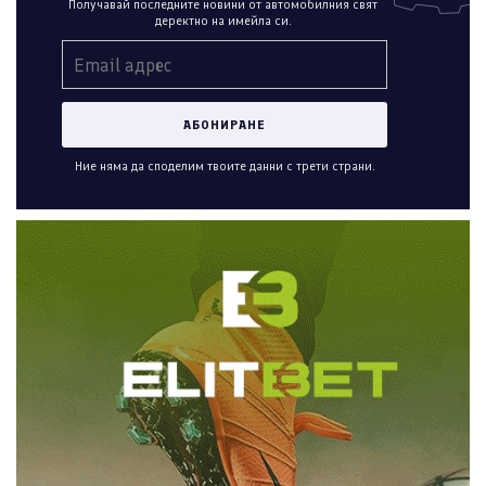
Получавай последните новини от автомобилния свят
деректно на имейла си.
Ние няма да споделим твоите данни с трети страни.