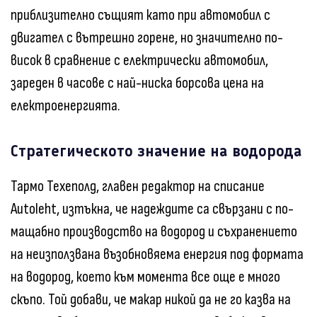
приблизително същият като при автомобил с
двигател с вътрешно горене, но значително по-
висок в сравнение с електрически автомобил,
зареден в часове с най-ниска борсова цена на
електроенергията.
Стратегическото значение на водорода
Тармо Техеполд, главен редактор на списание
Autoleht, изтъкна, че надеждите са свързани с по-
мащабно производство на водород и съхранението
на неизползвана възобновяема енергия под формата
на водород, което към момента все още е много
скъпо. Той добави, че макар никой да не го казва на