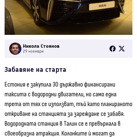
Никола Стоянов
29 ноември
Забавяне на старта
Естония е закупила 30 държавно финансирани
таксита с водородни двигатели, но само една
трета от тях се използват, тъй като планираното
откриване на станцията за зареждане се забавя.
Водородната станция в Талин се е превърнала в
своеобразна атракция. Колонките ѝ могат да