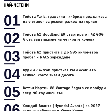
НАЙ-ЧЕТЕНИ
01
Тойота Yaris: градският хибрид продължава
да е еталон за реален разход на гориво
02
Тойота bZ Woodland EV стартира от 42 000
€ със задвижване на четирите колела
03
Тойота bZ пристига с до 505 километра
пробег и NACS зареждане
04
Ауди A2 e-tron пристига тази есен: ето
всичко, което знаем досега
05
Астън Мартин V8 Vantage Zagato се пробуди
след 40-годишен сън
06
Хюндай Аванте (Hyundai Avante) за 2027
година дебютира в Южна Корея