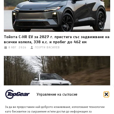
Тойота C-HR EV за 2027 г. пристига със задвижване на
всички колела, 338 к.с. и пробег до 462 км
8 АВГ. 2026
ГЕОРГИ ВАСИЛЕВ
Управление на съгласие
Шкода Kamiq: Защо този практичен SUV остава сред
За да ви предоставим най-доброто изживяване, използваме технологии
най-умните покупки в Ирландия
като бисквитки за съхранение и/или достъп до информация за