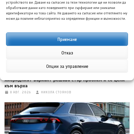
устройството ви. Даване на съгласие за тези технологии ще ни позволи да
8 АВГ. 2026
ТЕОДОРА ИЛИЕВА
обработваме данни като поведението при сърфиране или уникални
идентификатори на това сайта. Не даването на съгласие или оттеглянето му
може да повлияе неблагоприятно на определени функции и възможности.
Приемане
Отказ
Опции за управление
Хюндай Палисад (Palisade) за 2026 година:
Хибридният вариант решава стар проблем и се цели
към върха
8 АВГ. 2026
НИКОЛА СТОЯНОВ