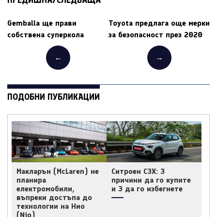
ПРЕДИШНА/СЛЕДВАЩА
Gemballa ще прави
Toyota предлага още мерки
собствена суперкола
за безопасност през 2020
←
→
ПОДОБНИ ПУБЛИКАЦИИ
Макларън (McLaren) не
Ситроен C3X: 3
планира
причини да го купите
електромобили,
и 3 да го избегнете
въпреки достъпа до
технологии на Нио
(Nio)