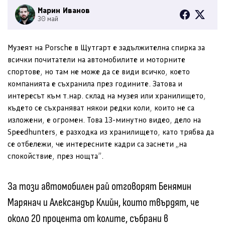
Марин Иванов
30 май
Музеят на Porsche в Щутгарт е задължителна спирка за
всички почитатели на автомобилите и моторните
спортове, но там не може да се види всичко, което
компанията е съхранила през годините. Затова и
интересът към т.нар. склад на музея или хранилището,
където се съхраняват някои редки коли, които не са
изложени, е огромен. Това 13-минутно видео, дело на
Speedhunters, е разходка из хранилището, като трябва да
се отбележи, че интересните кадри са заснети „на
спокойствие, през нощта”.
За този автомобилен рай отговорят Бенямин
Марянач и Александър Клийн, които твърдят, че
около 20 процента от колите, събрани в