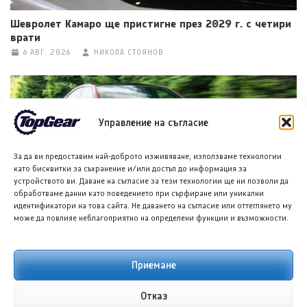
Шевролет Камаро ще пристигне през 2029 г. с четири
врати
6 АВГ. 2026
НИКОЛА СТОЯНОВ
Управление на съгласие
За да ви предоставим най-доброто изживяване, използваме технологии
като бисквитки за съхранение и/или достъп до информация за
устройството ви. Даване на съгласие за тези технологии ще ни позволи да
обработваме данни като поведението при сърфиране или уникални
идентификатори на това сайта. Не даването на съгласие или оттеглянето му
Мазда 6e: Електрическият седан, който не е съвсем
може да повлияе неблагоприятно на определени функции и възможности.
Мазда
6 АВГ. 2026
ГЛОРИЯ ПЪРВАНОВА
Приемане
Отказ