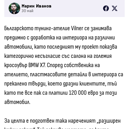
Марин Иванов
30 май
Българското тунинг-ателие Vilner се занимава
предимно с доработка на интериора на различни
автомобили, като последният му проект показва
категорично несъгласие със салона на големия
кросоувър BMW X7. Според собственика на
ателието, пластмасовите детайли в интериора са
прекалено твърди, което дразни клиентите, тъй
като те все пак са платили 120 000 евро за този
автомобил.
За целта е подготвен така нареченият „разширен