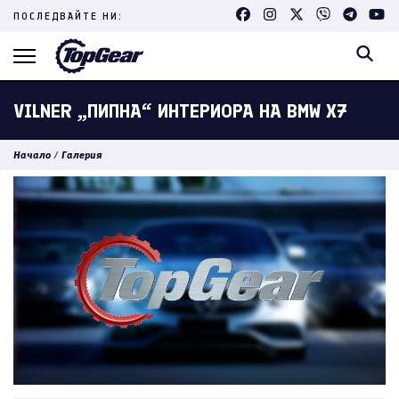
Skip
ПОСЛЕДВАЙТЕ НИ:
to
content
(Press
Enter)
VILNER „ПИПНА“ ИНТЕРИОРА НА BMW X7
Начало
/
Галерия