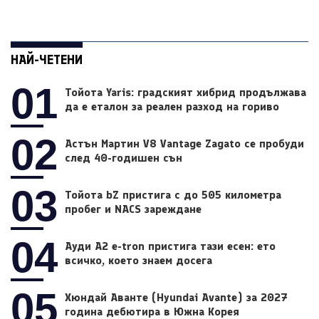
НАЙ-ЧЕТЕНИ
01
Тойота Yaris: градският хибрид продължава
да е еталон за реален разход на гориво
02
Астън Мартин V8 Vantage Zagato се пробуди
след 40-годишен сън
03
Тойота bZ пристига с до 505 километра
пробег и NACS зареждане
04
Ауди A2 e-tron пристига тази есен: ето
всичко, което знаем досега
05
Хюндай Аванте (Hyundai Avante) за 2027
година дебютира в Южна Корея