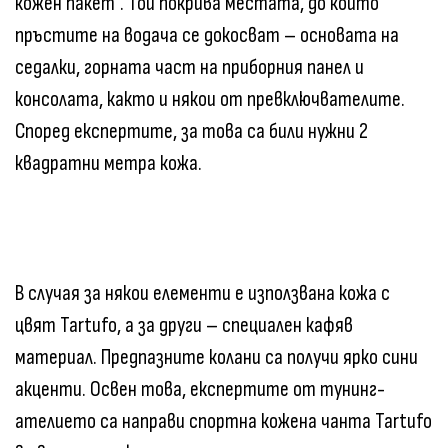
кожен пакет“. Той покрива местата, до които
пръстите на водача се докосват – основата на
седалки, горната част на приборния панел и
консолата, както и някои от превключвателите.
Според експертите, за това са били нужни 2
квадратни метра кожа.
В случая за някои елементи е използвана кожа с
цвят Tartufo, а за други – специален кафяв
материал. Предпазните колани са получи ярко сини
акценти. Освен това, експертите от тунинг-
ателието са направи спортна кожена чанта Tartufo