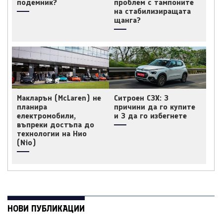
подемник?
проблем с тампоните
на стабилизиращата
щанга?
Макларън (McLaren) не
Ситроен C3X: 3
планира
причини да го купите
електромобили,
и 3 да го избегнете
въпреки достъпа до
технологии на Нио
(Nio)
НОВИ ПУБЛИКАЦИИ