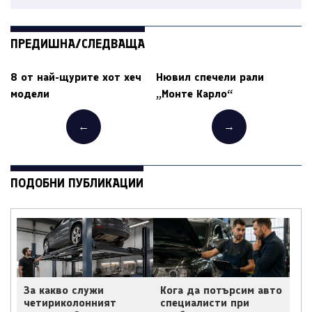
ПРЕДИШНА/СЛЕДВАЩА
8 от най-щурите хот хеч
Нювил спечели рали
модели
„Монте Карло“
←
→
ПОДОБНИ ПУБЛИКАЦИИ
За какво служи
Кога да потърсим авто
четириколонният
специалисти при