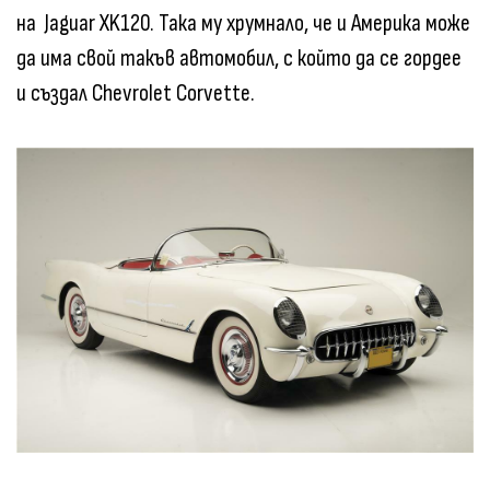
на Jaguar XK120. Така му хрумнало, че и Америка може
да има свой такъв автомобил, с който да се гордее
и създал Chevrolet Corvette.