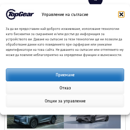
Управление на съгласие
ПОДОБНИ ПУБЛИКАЦИИ
За да ви предоставим най-доброто изживяване, използваме технологии
като бисквитки за съхранение и/или достъп до информация за
устройството ви. Даване на съгласие за тези технологии ще ни позволи да
обработваме данни като поведението при сърфиране или уникални
идентификатори на това сайта. Не даването на съгласие или оттеглянето му
може да повлияе неблагоприятно на определени функции и възможности.
За какво служи
Кога да потърсим авто
четириколонният
специалисти при
Приемане
подемник?
проблем с тампоните
на стабилизиращата
Отказ
щанга?
Опции за управление