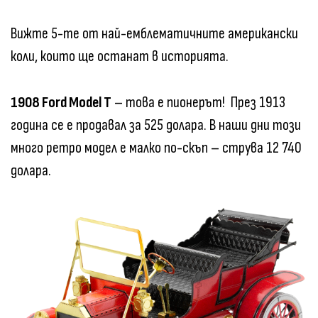
Вижте 5-те от най-емблематичните американски
коли, които ще останат в историята.
1908 Ford Model T
– това е пионерът! През 1913
година се е продавал за 525 долара. В наши дни този
много ретро модел е малко по-скъп – струва 12 740
долара.