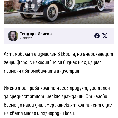
Теодора Илиева
7 август
Автомобилът е измислен в Европа, но американецът
Хенри Форд, с находчивия си бизнес нюх, изцяло
променя автомобилната индустрия.
Имено той прави колата масов продукт, достъпен
за средностатистическия гражданин. От негово
време до наши дни, американският континент е дал
на света много и разнородни коли.