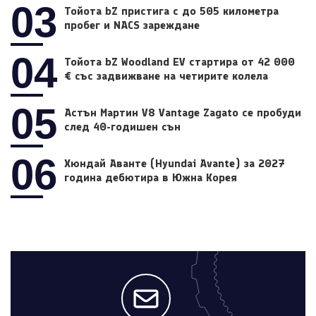
03
Тойота bZ пристига с до 505 километра
пробег и NACS зареждане
04
Тойота bZ Woodland EV стартира от 42 000
€ със задвижване на четирите колела
05
Астън Мартин V8 Vantage Zagato се пробуди
след 40-годишен сън
06
Хюндай Аванте (Hyundai Avante) за 2027
година дебютира в Южна Корея