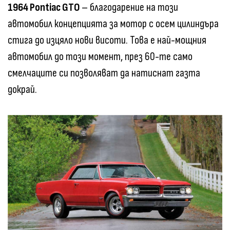
1964 Pontiac GTO
– благодарение на този
автомобил концепцията за мотор с осем цилиндъра
стига до изцяло нови висоти. Това е най-мощния
автомобил до този момент, през 60-те само
смелчаците си позволяват да натиснат газта
докрай.