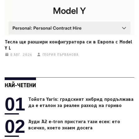
Тесла ще разшири конфигуратора си в Европа с Model
Y L
8 АВГ. 2026
ГЛОРИЯ ПЪРВАНОВА
НАЙ-ЧЕТЕНИ
01
Тойота Yaris: градският хибрид продължава
да е еталон за реален разход на гориво
02
Ауди A2 e-tron пристига тази есен: ето
всичко, което знаем досега